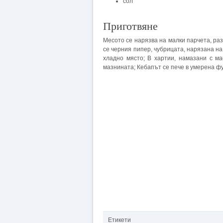
сол
Приготвяне
Месото се нарязва на малки парчета, раз
се черния пипер, чубрицата, нарязана на 
хладно място; В хартии, намазани с ма
мазнината; Кебапът се пече в умерена ф
Етикети