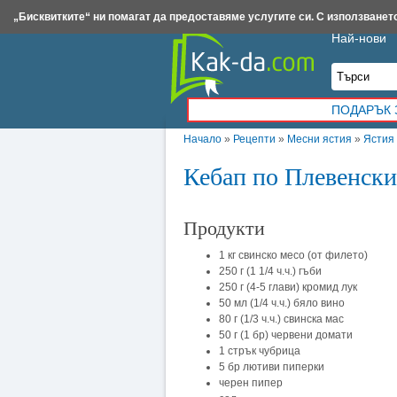
Insert.bg
Framar.bg
Kak-da.com
Iztochnik.com
BauBau.bg
NewAge.bg
„Бисквитките“ ни помагат да предоставяме услугите си. С използването
Най-нови
ПОДАРЪК 
Начало
»
Рецепти
»
Месни ястия
»
Ястия 
Кебап по Плевенски
Продукти
1 кг свинско месо (от филето)
250 г (1 1/4 ч.ч.) гъби
250 г (4-5 глави) кромид лук
50 мл (1/4 ч.ч.) бяло вино
80 г (1/3 ч.ч.) свинска мас
50 г (1 бр) червени домати
1 стрък чубрица
5 бр лютиви пиперки
черен пипер