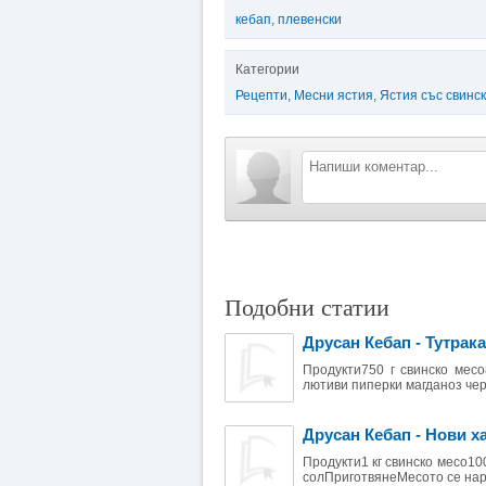
кебап
,
плевенски
Категории
Рецепти
,
Месни ястия
,
Ястия със свинс
Подобни статии
Друсан Кебап - Тутрак
Продукти750 г свинско месо8
лютиви пиперки магданоз чер
Друсан Кебап - Нови х
Продукти1 кг свинско месо100
солПриготвянеМесото се наря