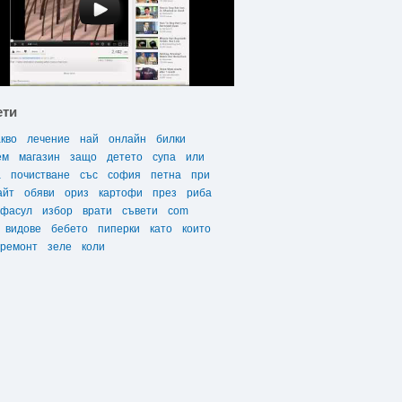
ети
акво
лечение
най
онлайн
билки
ем
магазин
защо
детето
супа
или
а
почистване
със
софия
петна
при
айт
обяви
ориз
картофи
през
риба
фасул
избор
врати
съвети
com
видове
бебето
пиперки
като
които
ремонт
зеле
коли