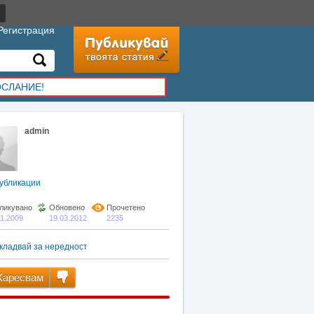
Регистрация
ОСЛАНИЕ!
admin
убликации
ликувано
Обновено
Прочетено
01.2009
19.03.2012
2235
кладвай за нередност
аресвам