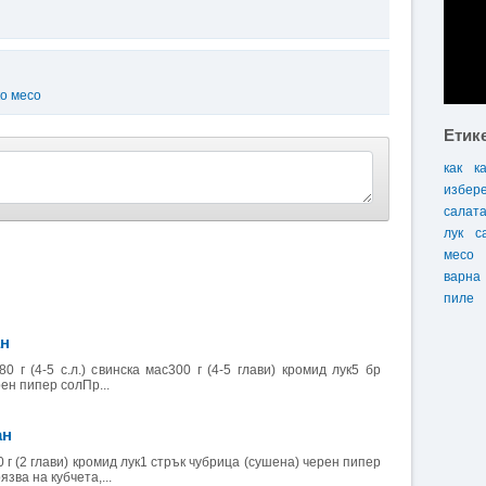
ко месо
Етик
как
к
избер
салат
лук
с
месо
варна
пиле
ан
0 г (4-5 с.л.) свинска мас300 г (4-5 глави) кромид лук5 бр
ен пипер солПр...
ан
 г (2 глави) кромид лук1 стрък чубрица (сушена) черен пипер
зва на кубчета,...