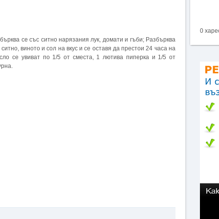
0 харе
бърква се със ситно нарязания лук, домати и гъби; Разбърква
ситно, виното и сол на вкус и се оставя да престои 24 часа на
сло се увиват по 1/5 от сместа, 1 лютива пиперка и 1/5 от
урна.