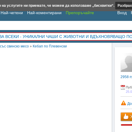
 на услугите ни приемате, че можем да използваме „бисквитки“.
Разбрах
Най-четени
Най-коментирани
Препоръчайте
Вход
ЗА ВСЕКИ - УНИКАЛНИ ЧАШИ С ЖИВОТНИ И ВДЪХНОВЯВАЩО П
със свинско месо
»
Кебап по Плевенски
2958
п
Пуб
25.
До
Х