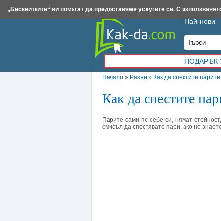
Insert.bg
Framar.bg
Kak-da.com
Iztochnik.com
BauBau.bg
NewAge.bg
„Бисквитките“ ни помагат да предоставяме услугите си. С използването
Най-нови
ПОДАРЪК 
Начало
»
Разни
»
Как да спестите парите
Как да спестите пар
Парите сами по себе си, нямат стойност,
смисъл да спестявате пари, ако не знаете