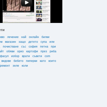
ети
акво
лечение
най
онлайн
билки
ем
магазин
защо
детето
супа
или
а
почистване
със
софия
петна
при
айт
обяви
ориз
картофи
през
риба
фасул
избор
врати
съвети
com
видове
бебето
пиперки
като
които
ремонт
зеле
коли