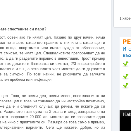
1 харе
рате спестените си пари?
ст, освен ако те нямат цел. Казано по друг начин, няма
ако не знаете какво ще правите с тях или в какво ще ги
ова къща, апартамент или имате нужда от образование,
уг смисъл, те имат цел. Специалистите препоръчват да не
то, а да ги разделите поравно в инвестиции. Прост пример
 от тях дръжте в банковата си сметка, 2/3 инвестирайте в
платина и т.н., а останалата част можете да ги държите в
е за сигурно. По този начин, не рискувате да загубите
уален проблем или инфлация.
 цел. Това, че всеки ден, всеки месец спестяванията ни
своята цел и това би трябвало да ни настройва позитивно,
е да е и следният случай: да речем, че искате да си
в. Разделете тази сума на 3 етапа и след завършване на
огато направите 20 000 лв. можете да си позволите една
 на кино с приятелите си. Разбира се това само е пример,
лтернативни варианти. Сега ще кажете, добре, но аз