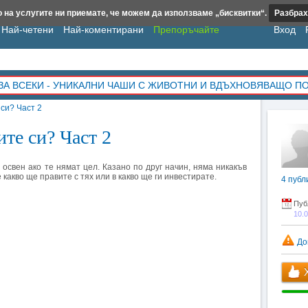
 на услугите ни приемате, че можем да използваме „бисквитки“.
Разбрах
Най-четени
Най-коментирани
Препоръчайте
Вход
ЗА ВСЕКИ - УНИКАЛНИ ЧАШИ С ЖИВОТНИ И ВДЪХНОВЯВАЩО П
 си? Част 2
ите си? Част 2
 освен ако те нямат цел. Казано по друг начин, няма никакъв
 какво ще правите с тях или в какво ще ги инвестирате.
4
публ
Пуб
10.
До
Х