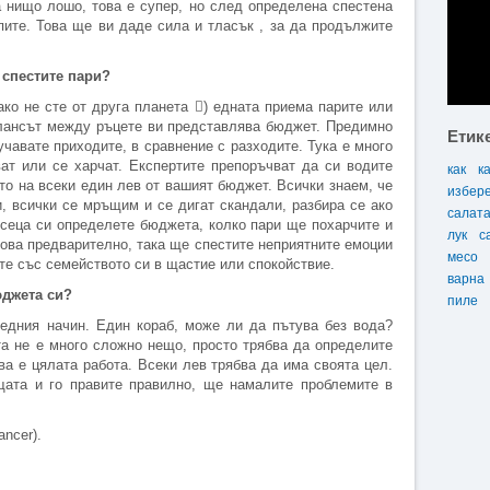
а нищо лошо, това е супер, но след определена спестена
пите. Това ще ви даде сила и тласък , за да продължите
 спестите пари?
ако не сте от друга планета ) едната приема парите или
алансът между ръцете ви представлява бюджет. Предимно
Етик
учавате приходите, в сравнение с разходите. Тука е много
ват или се харчат. Експертите препоръчват да си водите
как
к
то на всеки един лев от вашият бюджет. Всички знаем, че
избер
, всички се мръщим и се дигат скандали, разбира се ако
салат
есеца си определете бюджета, колко пари ще похарчите и
лук
с
това предварително, така ще спестите неприятните емоции
месо
те със семейството си в щастие или спокойствие.
варна
юджета си?
пиле
ледния начин. Един кораб, може ли да пътува без вода?
а не е много сложно нещо, просто трябва да определите
ва е цялата работа. Всеки лев трябва да има своята цел.
щата и го правите правилно, ще намалите проблемите в
ancer).