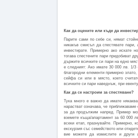
Как да оцените или къде да инвести
Парите сами по себе си, нямат стойно
никакъв смисъл да спестявате пари, 
инвестирате. Примерно ако искате н
тогава спестените пари придобиват др
държите всичките си пари на едно мяс
е следният: Ако имате 30 000 лв. 1/3
благородни елементи примерно злато, 
сейфа си или в място, което считат
всичките си пари наведнъж, при евент
Как да се настроим за спестяване?
Тука много е важно да имате някаква
нарастват означава, че приближаваме 
за да продължим напред. Пример мож
вземете къща/апартамент за 60 000 л
всеки етап, празнувайте. Примерно, к
екскурзия със семейството или отидете
вие можете да измислите и други а