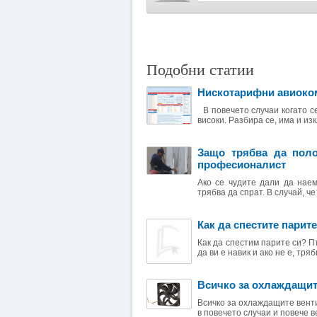
Подобни статии
Нискотарифни авиоком
В повечето случаи когато с
високи. Разбира се, има и изк
Защо трябва да поло
професионалист
Ако се чудите дали да наем
трябва да спрат. В случай, че
Как да спестите парите
Как да спестим парите си? П
да ви е навик и ако не е, трябв
Всичко за охлаждащит
Всичко за охлаждащите вент
в повечето случаи и повече в