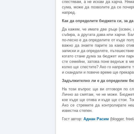
спестявам, а не искам да харча. Ням
сума, може да позволите да се почер
напред.
Как да определите бюджета си, за да
Да кажем, че имате две ръце (освен, 
събира, а другата дава или харчи. Б
по-лесно е да определите от къде пол
важно да знаете парите за какво оти
записки и да определяте, пътешествие
когато стане дума за бюджет или пари
сте семейни, затова поне веднъж в м
колко ще спестите? Ако го направите 
и скандали и повече време ще прекара
Задължително ли е да определим б
На този въпрос ще ви отговоря по с
Лично аз смятам, че не може. Бюджет
кое къде ще отива и къде ще стои. То
Ако се стремите да контролирате не
известна степен.
Гост автор:
Аднан Расим
(blogger, freel