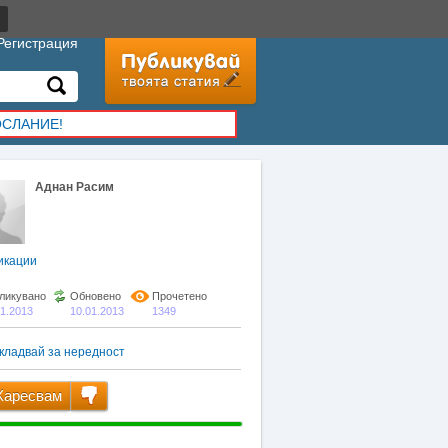
Регистрация
ОСЛАНИЕ!
Аднан Расим
икации
ликувано
Обновено
Прочетено
01.2013
10.01.2013
1349
кладвай за нередност
аресвам