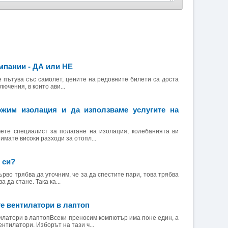
пании - ДА или НЕ
е пътува със самолет, цените на редовните билети са доста
лючения, в които ави...
жим изолация и да използваме услугите на
ете специалист за полагане на изолация, колебанията ви
 имате високи разходи за отопл...
 си?
ърво трябва да уточним, че за да спестите пари, това трябва
а да стане. Така ка...
е вентилатори в лаптоп
илатори в лаптопВсеки преносим компютър има поне един, а
ентилатори. Изборът на тази ч...