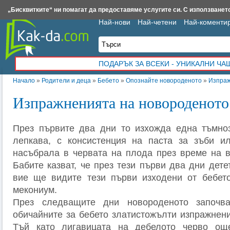
Insert.bg
Framar.bg
Kak-da.com
Iztochnik.com
BauBau.bg
NewAge.bg
„Бисквитките“ ни помагат да предоставяме услугите си. С използването
Най-нови
Най-четени
Най-коменти
ПОДАРЪК ЗА ВСЕКИ - УНИКАЛНИ Ч
Начало
»
Родители и деца
»
Бебето
»
Опознайте новороденото
»
Изпраж
Изпражненията на новороденото
През първите два дни то изхожда една тъмноз
лепкава, с консистенция на паста за зъби и
насъбрала в червата на плода през време на в
Бабите казват, че през тези първи два дни дете
вие ще видите тези първи изходени от бебето
мекониум.
През следващите дни новороденото започв
обичайните за бебето златистожълти изпражнени
Тъй като лигавицата на дебелото черво ощ