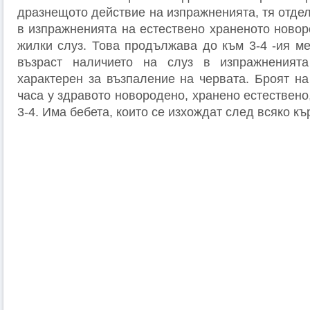
дразнещото действие на изпражненията, тя отдел
в изпражненията на естествено храненото ново
жилки слуз. Това продължава до към 3-4 -ия ме
възраст наличието на слуз в изпражненият
характерен за възпаление на червата. Броят на
часа у здравото новородено, хранено естествено
3-4. Има бебета, които се изхождат след всяко къ