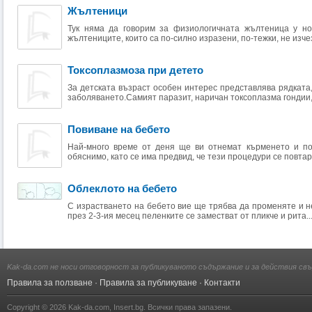
Жълтеници
Тук няма да говорим за физиологичната жълтеница у н
жълтениците, които са по-силно изразени, по-тежки, не изчез
Токсоплазмоза при детето
За детската възраст особен интерес представлява рядката
заболяването.Самият паразит, наричан токсоплазма гондии, 
Повиване на бебето
Най-много време от деня ще ви отнемат кърменето и по
обяснимо, като се има предвид, че тези процедури се повтаря
Облеклото на бебето
С израстването на бебето вие ще трябва да променяте и н
през 2-3-ия месец пеленките се заместват от пликче и рита..
Kak-da.com не носи отговорност за публикуваното съдържание и за действия свъ
Правила за ползване
·
Правила за публикуване
·
Контакти
Copyright © 2026
Kak-da.com
,
Insert.bg
. Всички права запазени.