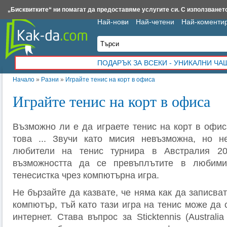
Insert.bg
Framar.bg
Kak-da.com
Iztochnik.com
BauBau.bg
NewAge.bg
„Бисквитките“ ни помагат да предоставяме услугите си. С използването
Най-нови
Най-четени
Най-коменти
ПОДАРЪК ЗА ВСЕКИ - УНИКАЛНИ Ч
Начало
»
Разни
»
Играйте тенис на корт в офиса
Играйте тенис на корт в офиса
Възможно ли е да играете тенис на корт в офис
това ... Звучи като мисия невъзможна, но н
любители на тенис турнира в Австралия 20
възможността да се превъплътите в любими
тенесистка чрез компютърна игра.
Не бързайте да казвате, че няма как да записва
компютър, тъй като тази игра на тенис може да 
интернет. Става въпрос за Stickten
nis
(
Australi