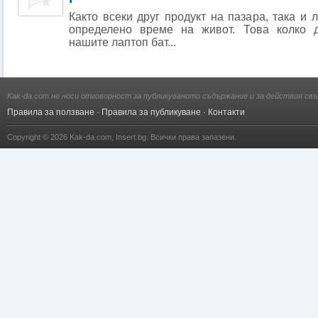
Както всеки друг продукт на пазара, така и 
определено време на живот. Това колко 
нашите лаптоп бат...
Kak-da.com не носи отговорност за публикуваното съдържание и за действия свъ
Правила за ползване
·
Правила за публикуване
·
Контакти
Copyright © 2026
Kak-da.com
,
Insert.bg
. Всички права запазени.