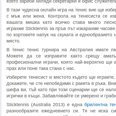
което зариби хиляди секретарки и офис служители
В тази чудесна онлайн игра на тенис вие ще избе
с мъж или жена. Контрола на тенесиста се из
вашата мишка като всичко става много лесно
играхме Sticktennis за пръв път изкарахме часов
по кортовете напук на скуката и еднообразието 
място.
В тенис тенис турнира на Австралия имате п
Можете да се изправите както срещу амать
професионални играчи, които най-вероятно ще в
прах
или поне така стана с нас.
Изберете тенесист и мястото където ще играете,
докажете, че сте непобедими с ракета в ръка. Вн
шефа ви, тъй като при този сценарии ще се нал
игрички в къщи. Забавлявайте се умерено и грабн
Sticktennis (Australia 2013)
е една
брилянтна те
разнообразите ежедневието си. Тя не иска с