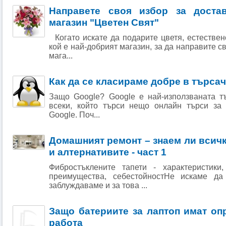
Направете своя избор за доста
магазин "Цветен Свят"
Когато искате да подарите цветя, естествен
кой е най-добрият магазин, за да направите с
мага...
Как да се класираме добре в търса
Защо Google? Google е най-използваната т
всеки, който търси нещо онлайн търси за 
Google. Поч...
Домашният ремонт – знаем ли всичк
и алтернативите - част 1
Фибростъклените тапети - характеристики
преимущества, себестойностНе искаме д
заблуждаваме и за това ...
Защо батериите за лаптоп имат оп
работа