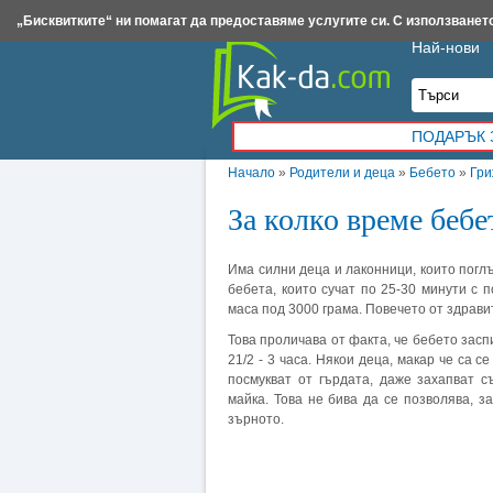
Insert.bg
Framar.bg
Kak-da.com
Iztochnik.com
BauBau.bg
NewAge.bg
„Бисквитките“ ни помагат да предоставяме услугите си. С използването
Най-нови
ПОДАРЪК 
Начало
»
Родители и деца
»
Бебето
»
Гри
За колко време бебе
Има силни деца и лаконници, които погл
бебета, които сучат по 25-30 минути с 
маса под 3000 грама. Повечето от здравит
Това проличава от факта, че бебето засп
21/2 - 3 часа. Някои деца, макар че са с
посмукват от гърдата, даже захапват 
майка. Това не бива да се позволява, 
зърното.