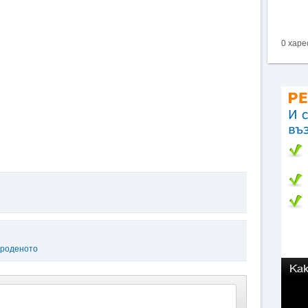
0 харе
ороденото