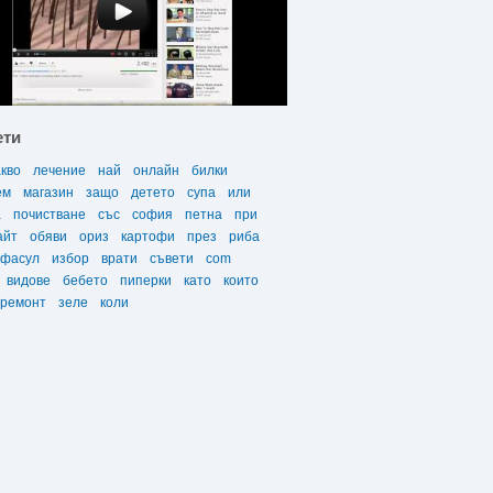
ети
акво
лечение
най
онлайн
билки
ем
магазин
защо
детето
супа
или
а
почистване
със
софия
петна
при
айт
обяви
ориз
картофи
през
риба
фасул
избор
врати
съвети
com
видове
бебето
пиперки
като
които
ремонт
зеле
коли