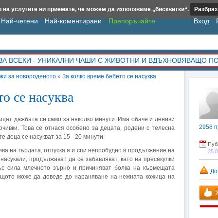
 на услугите ни приемате, че можем да използваме „бисквитки“.
Разбрах
Най-четени
Най-коментирани
Препоръчайте
Вход
ЗА ВСЕКИ - УНИКАЛНИ ЧАШИ С ЖИВОТНИ И ВДЪХНОВЯВАЩО П
жи за новороденото
»
За колко време бебето се насуква
то се насуква
ъщат дажбата си само за няколко минути. Има обаче и лениви
2958
п
почивки. Това се отнася особено за децата, родени с телесна
е деца се насукват за 15 - 20 минути.
Пуб
ива на гърдата, отпуска я и спи непробудно в продължение на
25.
е насукали, продължават да се забавляват, като на пресекулки
със сила млечното зърно и причиняват болка на кърмещата
До
защото може да доведе до нараняване на нежната кожица на
Х