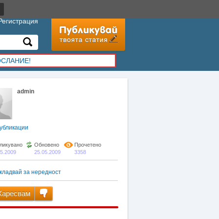
Регистрация
ОСЛАНИЕ!
admin
убликации
ликувано
Обновено
Прочетено
05.2009
25.05.2009
3358
кладвай за нередност
аресвам