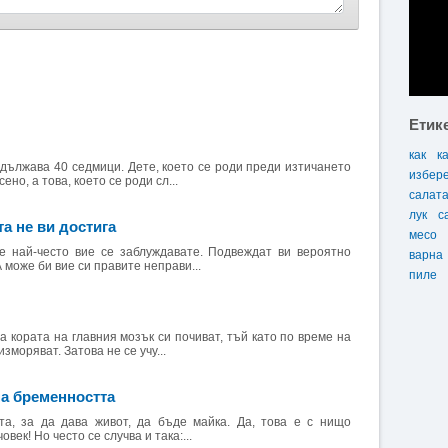
Етик
как
к
ължава 40 седмици. Дете, което се роди преди изтичането
избер
ено, а това, което се роди сл...
салат
лук
с
та не ви достига
месо
е най-често вие се заблуждавате. Подвеждат ви вероятно
варна
 може би вие си правите неправи...
пиле
а кората на главния мозък си почиват, тъй като по време на
зморяват. Затова не се учу...
на бременността
а, за да дава живот, да бъде майка. Да, това е с нищо
век! Но често се случва и така:...