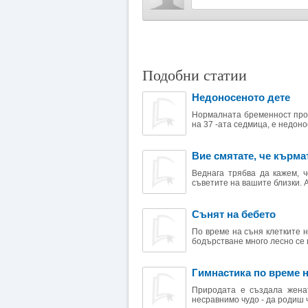
Подобни статии
Недоносеното дете
Нормалната бременност прод
на 37 -ата седмица, е недонос
Вие смятате, че кърма
Веднага трябва да кажем, ч
съветите на вашите близки. А
Сънят на бебето
По време на съня клетките н
бодърстване много лесно се и
Гимнастика по време 
Природата е създала женат
несравнимо чудо - да родиш чо