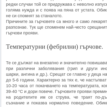
редки случаи той се придружава с неволно изпус
голяма нужда и с поява на пяна от устата. Оби
не си спомнят за станалото.
Причините за гърчовете са много и само лекарят
разпознае. Тук ще споменем най-често срещанит
гърчови прояви.
Температурни (фебрилни) гърчове.
Те се дължат на внезапно и значително повишав
при различни заболявания (грип и други инф
шарки, ангина и др.). Срещат се главно у деца н
до 5-6 години. Характерно за тях е, че настъпва
10-20 часа от покачването на температурата, ко
39-40 °С и дори повече. Гърчовите прояви премин
на родителите им се струва, че траят по-дъ
съзнание и показва нормално поведение. Обик