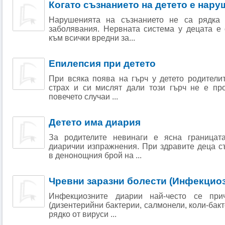
Когато съзнанието на детето е нару
Нарушенията на съзнанието не са рядка 
заболявания. Нервната система у децата е 
към всички вредни за...
Епилепсия при детето
При всяка поява на гърч у детето родители
страх и си мислят дали този гърч не е пр
повечето случаи ...
Детето има диария
За родителите невинаги е ясна граница
диаричии изпражнения. При здравите деца с
в денонощния брой на ...
Чревни заразни болести (Инфекцио
Инфекциозните диарии най-често се при
(дизентерийни бактерии, салмонели, коли-бакте
рядко от вируси ...