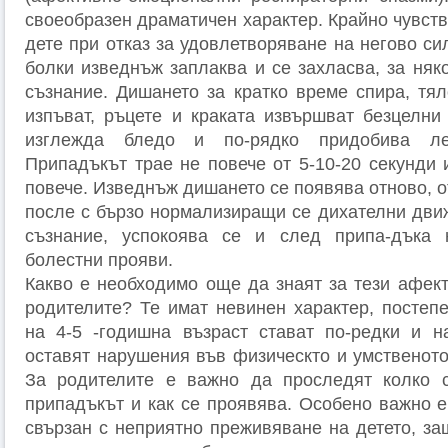
своеобразен драматичен характер. Крайно чувст
дете при отказ за удовлетворяване на негово с
болки изведнъж заплаква и се захласва, за няк
съзнание. Дишането за кратко време спира, тял
изпъват, ръцете и краката извършват безцелни
изглежда бледо и по-рядко придобива ле
Припадъкът трае не повече от 5-10-20 секунди 
повече. Изведнъж дишането се появява отново, о
после с бързо нормализиращи се дихателни движ
съзнание, успокоява се и след припа-дъка 
болестни прояви.
Какво е необходимо още да знаят за тези афект
родителите? Те имат невинен характер, постеп
на 4-5 -годишна възраст стават по-редки и н
оставят нарушения във физическто и умственото
За родителите е важно да проследят колко 
припадъкът и как се проявява. Особено важно е
свързан с неприятно преживяване на детето, за