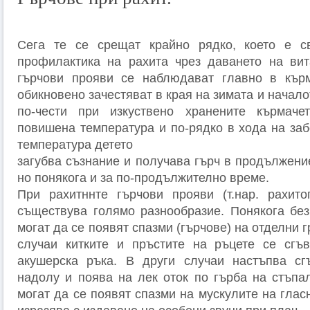
Сега те се срещат крайно рядко, което е с
профилактика на рахита чрез даването на вит
гърчови прояви се наблюдават главно в кърм
обикновено зачестяват в края на зимата и начало
по-чести при изкуствено хранените кърмаче
повишена температура и по-рядко в хода на за
температура детето
загубва съзнание и получава гърч в продължени
но понякога и за по-продължително време.
При рахитннте гърчови прояви (т.нар. рахито
съществува голямо разнообразие. Понякога без
могат да се появят спазми (гърчове) на отделни 
случаи китките и пръстите на ръцете се сгъ
акушерска ръка. В други случаи настъпва сг
надолу и поява на лек оток по гърба на стъпал
могат да се появят спазми на мускулите на гласн