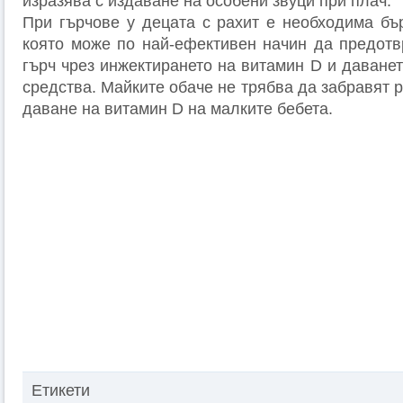
изразява с издаване на особени звуци при плач.
При гърчове у децата с рахит е необходима бъ
която може по най-ефективен начин да предотв
гърч чрез инжектирането на витамин D и даване
средства. Майките обаче не трябва да забравят
даване на витамин D на малките бебета.
Етикети