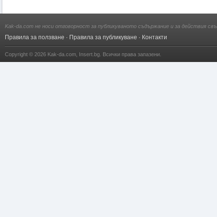
Kak-da.com не носи отговорност за публикуваното съдържание и за действия свъ
Правила за ползване
·
Правила за публикуване
·
Контакти
Copyright © 2026
Kak-da.com
,
Insert.bg
. Всички права запазени.