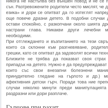
никога не настъпва без външен повод и не се 
сън. Разтревожените родители често мислят, че д
езика» и дори се опитват да го изтеглят напре
още повече дразни детето. В подобни случаи 
остави спокойно, с разкопчани около шията др
настрани глава. Никакви други лечебни 
необходими.
При отглеждането и възпитанието на тези свръ
които са склонни към разгневяване, родител
грешки, като се опитват да задоволят всички тех
Близките не трябва да показват своя страх
припадък на детето. Нужно е да предупреждават 
които със свои внезапни болезнени манип
принудително гледане на гърлото и др.) м
афективния детски гърч. Поради това ние пре
случаи няколко минути преди манипулацията
раздразни или дори разплаче.
Гърчове при рахит.