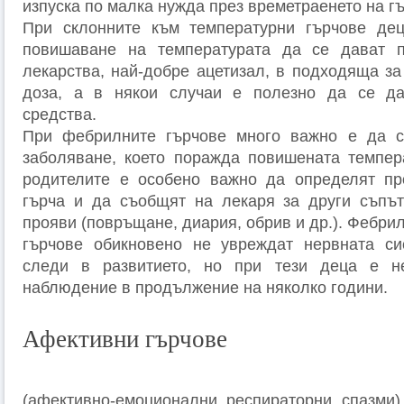
изпуска по малка нужда през времетраенето на гъ
При склонните към температурни гърчове де
повишаване на температурата да се дават п
лекарства, най-добре ацетизал, в подходяща за
доза, а в някои случаи е полезно да се да
средства.
При фебрилните гърчове много важно е да с
заболяване, което поражда повишената темпер
родителите е особено важно да определят пр
гърча и да съобщят на лекаря за други съпът
прояви (повръщане, диария, обрив и др.). Фебри
гърчове обикновено не увреждат нервната си
следи в развитието, но при тези деца е н
наблюдение в продължение на няколко години.
Афективни гърчове
(афективно-емоционални респираторни спазми)