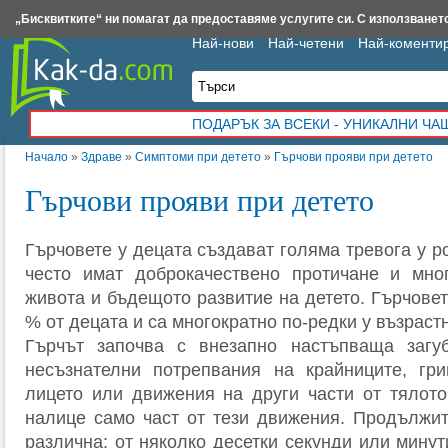
Insert.bg
Framar.bg
Kak-da.com
Iztochnik.com
BauBau.bg
NewAge.bg
„Бисквитките“ ни помагат да предоставяме услугите си. С използването
Най-нови
Най-четени
Най-коменти
ПОДАРЪК ЗА ВСЕКИ - УНИКАЛНИ Ч
Начало
»
Здраве
»
Симптоми при детето
»
Гърчови прояви при детето
Гърчови прояви при детето
Гърчовете у децата създават голяма тревога у ро
често имат доброкачествено протичане и мно
живота и бъдещото развитие на детето. Гърчовет
% от децата и са многократно по-редки у възраст
Гърчът започва с внезапно настъпваща загу
несъзнателни потрепвания на крайниците, гр
лицето или движения на други части от тялото
налице само част от тези движения. Продължит
различна: от няколко десетки секунди или минут