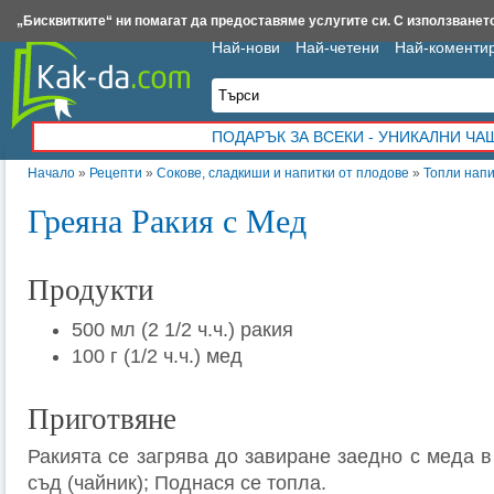
Insert.bg
Framar.bg
Kak-da.com
Iztochnik.com
BauBau.bg
NewAge.bg
„Бисквитките“ ни помагат да предоставяме услугите си. С използването
Най-нови
Най-четени
Най-коменти
ПОДАРЪК ЗА ВСЕКИ - УНИКАЛНИ Ч
Начало
»
Рецепти
»
Сокове, сладкиши и напитки от плодове
»
Топли напи
Греяна Ракия с Мед
Продукти
500 мл (2 1/2 ч.ч.) ракия
100 г (1/2 ч.ч.) мед
Приготвяне
Ракията се загрява до завиране заедно с меда 
съд (чайник); Поднася се топла.