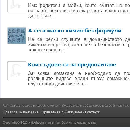
Има родители и майки, които смятат, че ве
познават болестите и лекарствата и могат да 
да се съвет...
А сега малко химия без формули
Не са редки случаите в домакинството да
химични вещества, които не са безопасни за р
техните свойст...
Кои съдове са за предпочитане
За всяка домакиня е необходимо да поз
различните видове храни върху домакинск
случаи това действие е зн...
Kak-da.com не носи отговорност за публикуваното съдържание и за действия свъ
Правила за ползване
·
Правила за публикуване
·
Контакти
Copyright © 2026
Kak-da.com
,
Insert.bg
. Всички права запазени.