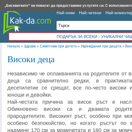
Insert.bg
Framar.bg
Kak-da.com
Iztochnik.com
BauBau.bg
NewAge.bg
„Бисквитките“ ни помагат да предоставяме услугите си. С използването
Най-нови
Най-четени
Най-коменти
ПОДАРЪК ЗА ВСЕКИ - УНИКАЛНИ Ч
Начало
»
Здраве
»
Симптоми при детето
»
Увреждания при децата
»
Вис
Високи деца
Независимо че оплакванията на родителите от в
деца са сравнително редки, в практикат
десетилетие се срещат, все по-често високи 
юноши и девойки.
Най-честата причина за висок ръст е насл
Обикновено високи са и двамата родит
прародителите. Високият ръст, особено при мо
особено безпокойство, но когато ръстът по 
надмине 170 см за момичетата и 180 см за момч