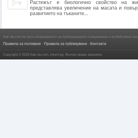
Растежът е биологично свойство на жи
представлява увеличение на масата и повър
развитието на тъканите...
Kak-da.com не носи отговорност за публикуваното съдържание и за действия свъ
Правила за ползване
·
Правила за публикуване
·
Контакти
Copyright © 2026
Kak-da.com
,
Insert.bg
. Всички права запазени.