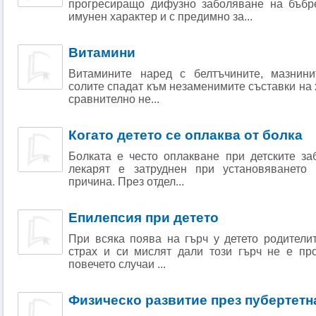
прогресиращо дифузно заболяване на бъбр
имунен характер и с предимно за...
Витамини
Витамините наред с белтъчините, мазнини
солите спадат към незаменимите съставки на 
сравнително не...
Когато детето се оплаква от болка
Болката е често оплакване при детските за
лекарят е затруднен при установяването 
причина. През отдел...
Епилепсия при детето
При всяка поява на гърч у детето родители
страх и си мислят дали този гърч не е пр
повечето случаи ...
Физическо развитие през пубертетн