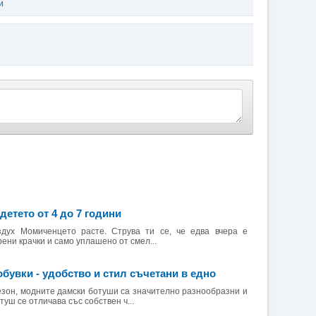
и
 детето от 4 до 7 години
дух Момиченцето расте. Струва ти се, че едва вчера е
ени крачки и само уплашено от смел...
бувки - удобство и стил съчетани в едно
езон, модните дамски ботуши са значително разнообразни и
уш се отличава със собствен ч...