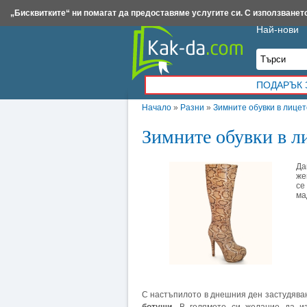
Insert.bg
Framar.bg
Kak-da.com
Iztochnik.com
BauBau.bg
NewAge.bg
„Бисквитките“ ни помагат да предоставяме услугите си. С използването
Най-нови
ПОДАРЪК 
Начало
»
Разни
»
Зимните обувки в лицет
Зимните обувки в л
Да
же
се
ма
С настъпилото в днешния ден застудяван