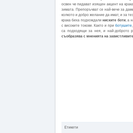
освен че пидават изящен акцент на крака
зимата. Препоръчват се най-вече за дам
колкото и добро желание да имат, и за те
крака биха подхождали
ниските боти
, а 
с високите токове. Както и при
ботушите
са подходящи за нея, и най-доброто 
съобразява с мненията на завистливите
Етикети