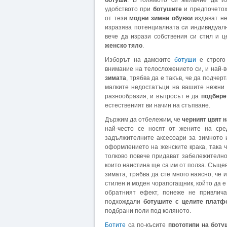
ботуши
. В голямото си желание да из
удобството при
ботушите
и предпочетох
от тези
модни зимни обувки
издават не
изразява потенциалната си индивидуално
вече да изрази собствения си стил и 
женско тяло
.
Изборът на дамските
ботуши
е строго 
внимание на телосложението си, и най-в
зимата
, трябва да е такъв, че да подчер
малките недостатъци на вашите нежни 
разнообразия, и въпросът е да
подбере
естественият ви начин на стъпване.
Държим да отбележим, че
черният цвят 
най-често се носят от жените на сре
задължителните аксесоари за зимното 
оформлението на женските крака, така 
толково повече придават забележителнос
които наистина ще са им от полза. Съще
зимата, трябва да сте много наясно, че 
стилен и моден чорапогащник, който да е
обратният ефект, понеже не привлича
подхождали
ботушите с целите платф
подбрани поли под коляното.
Ботите
са по-късите
прототипи на боту