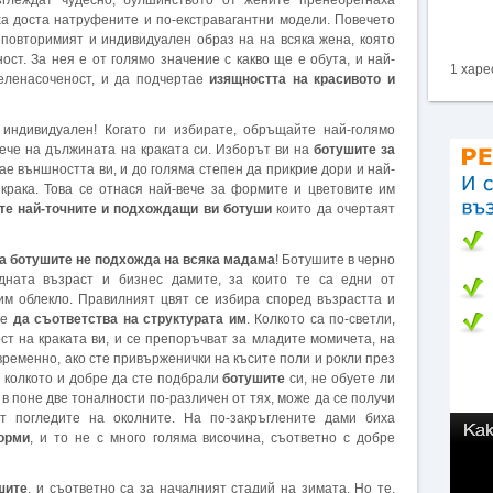
глеждат чудесно, булшинството от жените пренебрегнаха
а доста натруфените и по-екстравагантни модели. Повечето
повторимият и индивидуален образ на на всяка жена, която
ст. За нея е от голямо значение с какво ще е обута, и най-
1 харе
целенасоченост, и да подчертае
изящността на красивото и
индивидуален! Когато ги избирате, обръщайте най-голямо
ече на дължината на краката си. Изборът ви на
ботушите за
тае външността ви, и до голяма степен да прикрие дори и най-
крака. Това се отнася най-вече за формите и цветовите им
те най-точните и подхождащи ви ботуши
които да очертаят
на ботушите не подхожда на всяка мадама
! Ботушите в черно
дната възраст и бизнес дамите, за които те са едни от
им облекло. Правилният цвят се избира според възрастта и
че
да съответства на структурата им
. Колкото са по-светли,
т на краката ви, и се препоръчват за младите момичета, на
временно, ако сте привърженички на късите поли и рокли през
и колкото и добре да сте подбрали
ботушите
си, не обуете ли
 в поне две тоналности по-различен от тях, може да се получи
т погледите на околните. На по-закръглените дами биха
орми
, и то не с много голяма височина, съответно с добре
шите
, и съответно са за началният стадий на зимата. Но те,