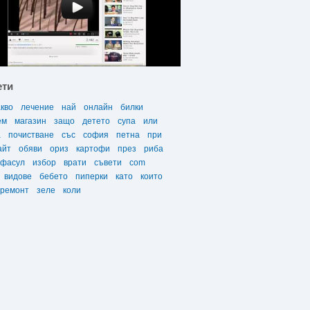
ети
акво
лечение
най
онлайн
билки
ем
магазин
защо
детето
супа
или
а
почистване
със
софия
петна
при
айт
обяви
ориз
картофи
през
риба
фасул
избор
врати
съвети
com
видове
бебето
пиперки
като
които
ремонт
зеле
коли