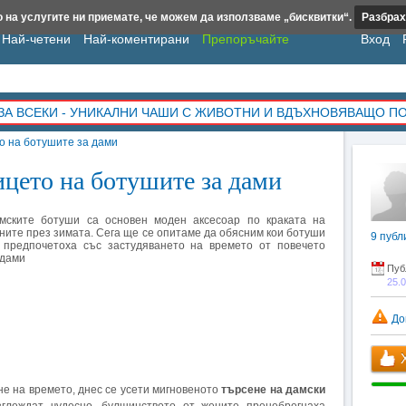
 на услугите ни приемате, че можем да използваме „бисквитки“.
Разбрах
Най-четени
Най-коментирани
Препоръчайте
Вход
ЗА ВСЕКИ - УНИКАЛНИ ЧАШИ С ЖИВОТНИ И ВДЪХНОВЯВАЩО П
о на ботушите за дами
ицето на ботушите за дами
мските ботуши са основен моден аксесоар по краката на
ните през зимата. Сега ще се опитаме да обясним кои ботуши
9
публ
 предпочетоха със застудяването на времето от повечето
дами
Пуб
25.
До
Х
е на времето, днес се усети мигновеното
търсене на дамски