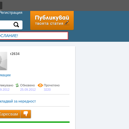
Регистрация
ОСЛАНИЕ!
r2634
икации
ликувано
Обновено
Прочетено
09.2012
25.09.2012
3220
кладвай за нередност
аресвам