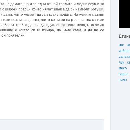
та на дамите, но и са едни от най-топлите и модни обувки за
и с широки прасци, които нямат шанса да си намерят ботуши,
зи дами, които желаят да са в крак с модата. На жените с дълги
на тези нежни същества, които се ниски на ръст, за тях са тези
, изборът трябва да е индивидуален за всяка жена, така че да
решение е когато си ги избира, да бъде сама, и
да не се
 си приятелки
!
Етик
как
к
избер
салат
лук
с
месо
варна
пиле