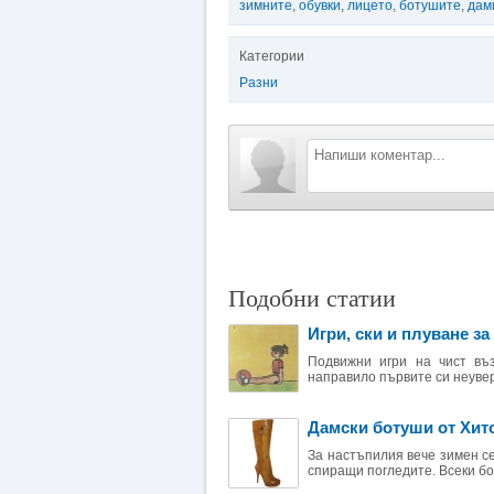
зимните
,
обувки
,
лицето
,
ботушите
,
дам
Категории
Разни
Подобни статии
Игри, ски и плуване за
Подвижни игри на чист въз
направило първите си неувер
Дамски ботуши от Хито
За настъпилия вече зимен с
спиращи погледите. Всеки бот