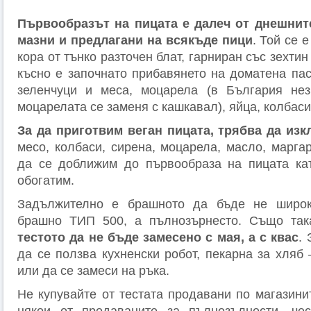
Първообразът на пицата е далеч от днешнит
мазни и предлагани на всякъде пици
. Той се 
кора от тънко разточен блат, гарниран със зехтин
късно е започнато прибавянето на доматена пас
зеленчуци и меса, моцарела (в България не
моцарелата се заменя с кашкавал), яйца, колбаси
За да приготвим веган пицата, трябва да изк
месо, колбаси, сирена, моцарела, масло, марга
да се доближим до първообраза на пицата ка
обогатим.
Задължително е брашното да бъде не широк
брашно ТИП 500, а пълнозърнесто. Също так
тестото да не бъде замесено с мая, а с квас
.
да се ползва кухненски робот, пекарна за хляб
или да се замеси на ръка.
Не купувайте от тестата продавани по магазини