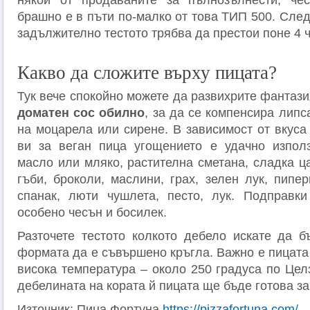
някои от продаваните за пълнозълнести, чес
брашно е в пъти по-малко от това ТИП 500. Сле
задължително тестото трябва да престои поне 4 
Какво да сложите върху пицата?
Тук вече спокойно можете да развихрите фантази
доматен сос обилно
, за да се компенсира липс
на моцарела или сирене. В зависимост от вкуса 
ви за веган пица угощението е удачно използ
масло или мляко, растителна сметана, сладка ц
гъби, броколи, маслини, грах, зелен лук, пипер
спанак, люти чушлета, песто, лук. Подправки
особено чесън и босилек.
Разточете тестото колкото дебело искате да б
формата да е съвършено кръгла. Важно е пицата
висока температура – около 250 градуса по Цел
дебелината на кората й пицата ще бъде готова за 
Източник: Пица Фортуна
https://pizzafortuna.com/