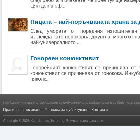
след работа и очаквате, че поне тук ще намер
Цял ден в оф...
Пицата – най-поръчваната храна за
След умората от поредния изтощителен 
изглежда като непокорна джунгла, много от н
най-универсалното ...
Гонореен конюнктивит
Гонорейният конюнктивит се причинява от г
конюнктивит се причинява от гонокока. Инкуб
няколк...
Kak-da.com не носи отговорност за публикуваното съдържание и за действия свъ
Правила за ползване
·
Правила за публикуване
·
Контакти
Copyright © 2026
Kak-da.com
,
Insert.bg
. Всички права запазени.