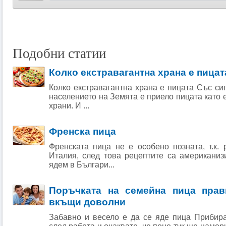
Подобни статии
Колко екстравагантна храна е пицат
Колко екстравагантна храна е пицата Със сиг
населението на Земята е приело пицата като 
храни. И ...
Френска пица
Френската пица не е особено позната, т.к.
Италия, след това рецептите са американиз
ядем в Българи...
Поръчката на семейна пица прав
вкъщи доволни
Забавно и весело е да се яде пица Прибир