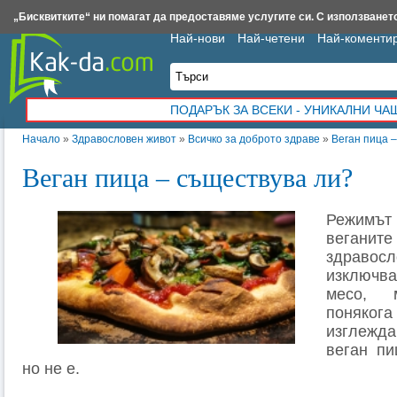
Insert.bg
Framar.bg
Kak-da.com
Iztochnik.com
BauBau.bg
NewAge.bg
„Бисквитките“ ни помагат да предоставяме услугите си. С използването
Най-нови
Най-четени
Най-коменти
ПОДАРЪК ЗА ВСЕКИ - УНИКАЛНИ Ч
Начало
»
Здравословен живот
»
Всичко за доброто здраве
»
Веган пица 
Веган пица – съществува ли?
Режимъ
веганит
здрав
изключв
месо, 
поняко
изглежда
веган пи
но не е.