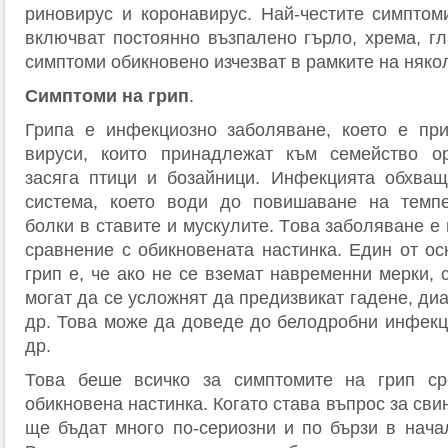
риновирус и коронавирус. Най-честите симптом
включват постоянно възпалено гърло, хрема, гл
симптоми обикновено изчезват в рамките на няко
Симптоми на грип
.
Грипа е инфекциозно заболяване, което е пр
вируси, които принадлежат към семейство ор
засяга птици и бозайници. Инфекцията обхващ
система, което води до повишаване на темпер
болки в ставите и мускулите. Това заболяване е 
сравнение с обикновената настинка. Един от ос
грип е, че ако не се вземат навременни мерки,
могат да се усложнят да предизвикат гадене, диа
др. Това може да доведе до белодробни инфекц
др.
Това беше всичко за симптомите на грип с
обикновена настинка. Когато става въпрос за сви
ще бъдат много по-сериозни и по бързи в нача