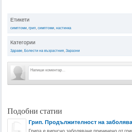
Етикети
симптоми
,
грип
,
симптоми
,
настинка
Категории
Здраве
,
Болести на възрастния
,
Заразни
Подобни статии
Грип. Продължителност на заболява
Грипа е вирусно заболяване причинено от гри