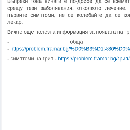
Въпреки това винаги е по-добре да се вземат
срещу тези заболявания, отколкото лечение
първите симптоми, не се колебайте да се ко
лекар.
Вижте още полезна информация за появата на гр
- обща характе
-
https://problem.framar.bg/%D0%B3%D1%80%D
- симптоми на грип -
https://problem.framar.bg/гри