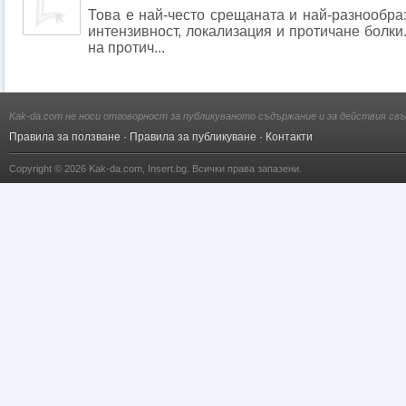
Това е най-често срещаната и най-разнообраз
интензивност, локализация и протичане болки
на протич...
Kak-da.com не носи отговорност за публикуваното съдържание и за действия свъ
Правила за ползване
·
Правила за публикуване
·
Контакти
Copyright © 2026
Kak-da.com
,
Insert.bg
. Всички права запазени.