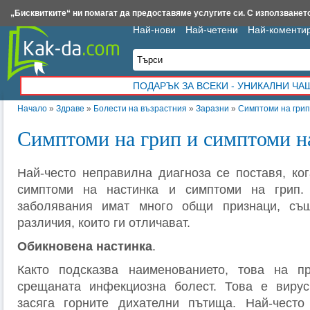
Insert.bg
Framar.bg
Kak-da.com
Iztochnik.com
BauBau.bg
NewAge.bg
„Бисквитките“ ни помагат да предоставяме услугите си. С използването
Най-нови
Най-четени
Най-коменти
ПОДАРЪК ЗА ВСЕКИ - УНИКАЛНИ Ч
Начало
»
Здраве
»
Болести на възрастния
»
Заразни
»
Симптоми на грип
Симптоми на грип и симптоми на
Най-често неправилна диагноза се поставя, ког
симптоми на настинка и симптоми на грип.
заболявания имат много общи признаци, съ
различия, които ги отличават.
Обикновена настинка
.
Както подсказва наименованието, това на пр
срещаната инфекциозна болест. Това е вирус
засяга горните дихателни пътища. Най-чест