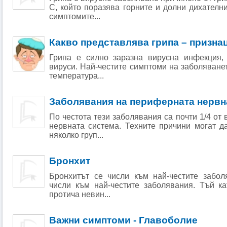
С, който поразява горните и долни дихателн
симптомите...
Какво представлява грипа – призна
Грипа е силно заразна вирусна инфекция,
вируси. Най-честите симптоми на заболяванет
температура...
Заболявания на периферната нервн
По честота тези заболявания са почти 1/4 от
нервната система. Техните причини могат д
няколко груп...
Бронхит
Бронхитът се числи към най-честите забол
числи към най-честите заболявания. Тъй ка
протича невин...
Важни симптоми - Главоболие