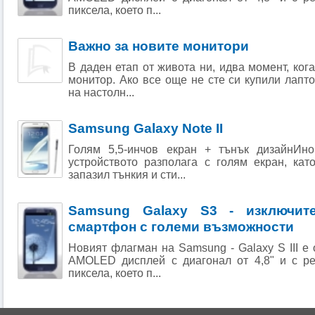
пиксела, което п...
Важно за новите монитори
В даден етап от живота ни, идва момент, ког
монитор. Ако все още не сте си купили лапт
на настолн...
Samsung Galaxy Note II
Голям 5,5-инчов екран + тънък дизайнИно
устройството разполага с голям екран, ка
запазил тънкия и сти...
Samsung Galaxy S3 - изключите
смартфон с големи възможности
Новият флагман на Samsung - Galaxy S III е
AMOLED дисплей с диагонал от 4,8" и с р
пиксела, което п...