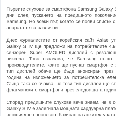
Първите слухове за смартфона Samsung Galaxy S
дни след пускането на предишното поколен
Samsung. Но всеки път, когато се появи списък с
апарата те са различни.
Днес журналистите от корейския сайт Asiae у
Galaxy S IV ще предложи на потребителите 4.9
сензорен Super AMOLED дисплей с резолюц
пиксела. Това означава, че Samsung също
производителите, които ще пуснат смартфон с 
тип дисплей обаче ще бъде анонсиран през
година на изложението за потребителска еле
Също така се очаква, че този тип дисплеи ще с
флагманските смартфони през следващата годин
Според предишните слухове вече знаем, че в 
Galaxy S IV е залегнала мощната хардуерна пла
четириядрен процесор, базиран на архитектурата 