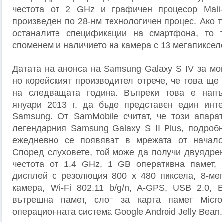
честота от 2 GHz и графичен процесор Mali-
произведен по 28-нм технологичен процес. Ако 
останалите спецификации на смартфона, то
споменем и наличието на камера с 13 мегапиксел
Датата на анонса на Samsung Galaxy S IV за мо
но корейският производител отрече, че това ще
на следващата година. Въпреки това е нап
януари 2013 г. да бъде представен един инт
Samsung. От SamMobile считат, че този апара
легендарния Samsung Galaxy S II Plus, подробн
ежедневно се появяват в мрежата от начало
Според слуховете, той може да получи двуядрен
честота от 1.4 GHz, 1 GB оперативна памет, 
дисплей с резолюция 800 х 480 пиксела, 8-ме
камера, Wi-Fi 802.11 b/g/n, A-GPS, USB 2.0, B
вътрешна памет, слот за карта памет Mic
операционната система Google Android Jelly Bean.