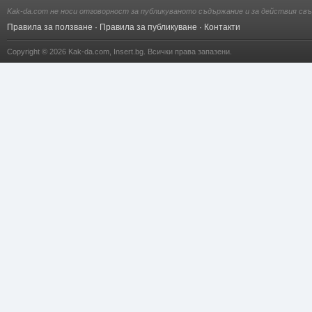
Kak-da.com не носи отговорност за публикуваното съдържание и за действия свъ
Правила за ползване
·
Правила за публикуване
·
Контакти
Copyright © 2026
Kak-da.com
,
Insert.bg
. Всички права запазени.