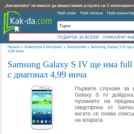
Insert.bg
Framar.bg
Kak-da.com
Iztochnik.com
BauBau.bg
NewAge.bg
„Бисквитките“ ни помагат да предоставяме услугите си. С използването
Най-нови
Най-четени
Най-коменти
ПОДАРЪК ЗА ВСЕКИ - УНИКАЛНИ Ч
Начало
»
Компютри и Интернет
»
Технологии
»
Samsung Galaxy S IV ще 
4,99 инча
Samsung Galaxy S IV ще има ful
с диагонал 4,99 инча
Първите слухове за 
Galaxy S IV дойдоха
пускането на предиш
смартфона от Samsu
когато се появи списъ
на апарата