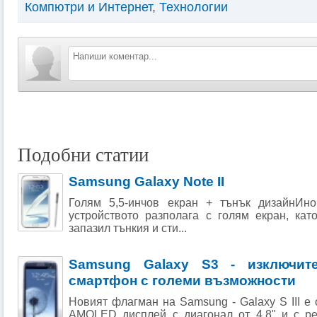
Компютри и Интернет
,
Технологии
Подобни статии
Samsung Galaxy Note II
Голям 5,5-инчов екран + тънък дизайнИно
устройството разполага с голям екран, ка
запазил тънкия и сти...
Samsung Galaxy S3 - изключите
смартфон с големи възможности
Новият флагман на Samsung - Galaxy S III е
AMOLED дисплей с диагонал от 4,8" и с р