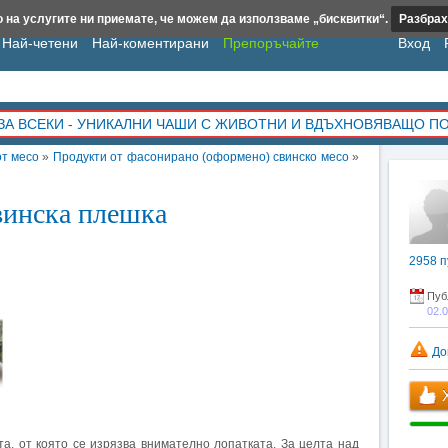
 на услугите ни приемате, че можем да използваме „бисквитки“.
Разбрах
Най-четени
Най-коментирани
Препоръчайте
Вход
ЗА ВСЕКИ - УНИКАЛНИ ЧАШИ С ЖИВОТНИ И ВДЪХНОВЯВАЩО П
т месо
»
Продукти от фасонирано (оформено) свинско месо
»
винска плешка
2958
п
Пуб
02.
До
Х
а, от която се изрязва внимателно лопатката. За целта над