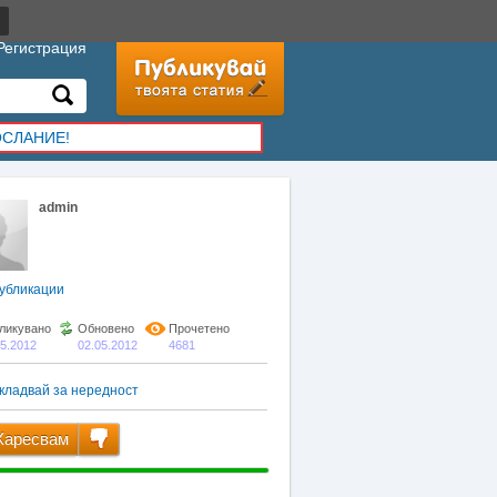
Регистрация
ОСЛАНИЕ!
admin
убликации
ликувано
Обновено
Прочетено
05.2012
02.05.2012
4681
кладвай за нередност
аресвам