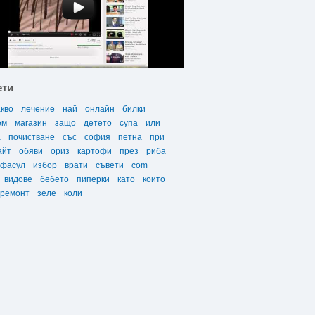
ети
акво
лечение
най
онлайн
билки
ем
магазин
защо
детето
супа
или
а
почистване
със
софия
петна
при
айт
обяви
ориз
картофи
през
риба
фасул
избор
врати
съвети
com
видове
бебето
пиперки
като
които
ремонт
зеле
коли