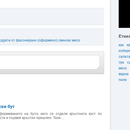
Етик
одукти от фасонирано (оформено) свинско месо
как
к
избер
салат
лук
с
месо
варна
пиле
ски бут
ормяването на бута, като се отделя кръстната кост по
ти и първия кръстен прешлен. Тази ...