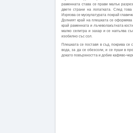
раменната става се прави малък разрез,
двете страни на лопатката. След това
Изрязва се мускулатурата покрай главичка
Долният край на плешката се оформява 
край раменната и лъчеволакътната кости
малко селитра и захар и се напълва съ
изобилно със сол.
Плешката се поставя в съд, покрива се 
вода, за да се обезсоли, и се пуши в 
докато повърхността и добие кафяво-черв