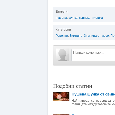
Етикети
пушена
,
шунка
,
свинска
,
плешка
Категории
Рецепти
,
Зимнина
,
Зимнина от месо
,
Пр
Подобни статии
Пушена шунка от свин
Най-напред се извършва оф
границата между тазовите кос