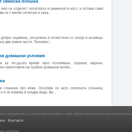
т свинска плешка
 нея се отделят лопатката и раменната кост, а остава само
а се с малко селитра и заха...
е добре ощавена, опърлена и почистена от нагар и космици.
а две равни части. Техникат...
при домашни условия
 за по-дълго време чрез осоляване, пушене, варене,
рез приготвяне на трайни домашни колба...
на
та сланина без кожа. Осолява се като солената сланина,
а и се измива в хладка вода. Вр...
ото съдържание и за действия свързани с него. Всеки потребител носи отговорност
ане
·
Контакти
ава запазени.