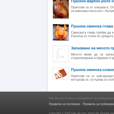
Пушено-варено роле о
Приготвя се от плешката. От
лъчеволакътната кост. Натрив
Пушена свинска глава
Свинската глава трябва да 
Разсича се точно по средата н
Запазване на месото 
Месото може да се запази
стерилизиране в буркани и ч
Пушена свинска слани
Приготвя се от най-крехка
изтърсва се, остъргва се солт
Kak-da.com не носи отговорност за публикуван
Правила за ползване
·
Правила за публикув
Copyright © 2026
Kak-da.com
,
Insert.bg
. Всички пр