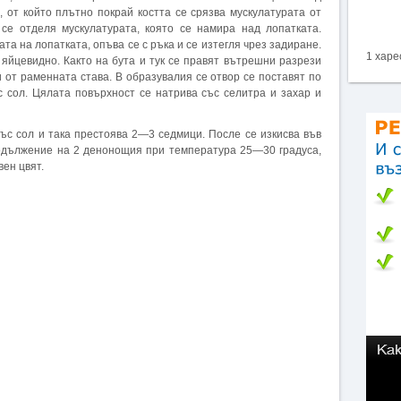
 от който плътно покрай костта се срязва мускулатурата от
 се отделя мускулатурата, която се намира над лопатката.
та на лопатката, опъва се с ръка и се изтегля чрез задиране.
1 харе
яйцевидно. Както на бута и тук се правят вътрешни разрези
 от раменната става. В образувалия се отвор се поставят по
с сол. Цялата повърхност се натрива със селитра и захар и
със сол и така престоява 2—3 седмици. После се изкисва във
продължение на 2 денонощия при температура 25—30 градуса,
ен цвят.