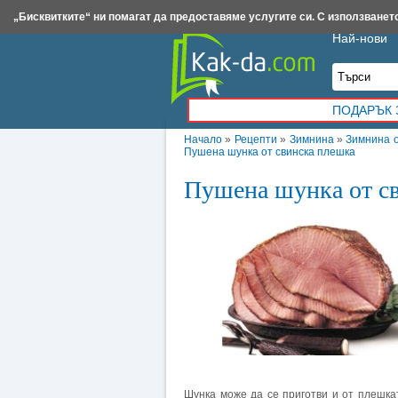
Insert.bg
Framar.bg
Kak-da.com
Iztochnik.com
BauBau.bg
NewAge.bg
„Бисквитките“ ни помагат да предоставяме услугите си. С използването
Най-нови
ПОДАРЪК 
Начало
»
Рецепти
»
Зимнина
»
Зимнина о
Пушена шунка от свинска плешка
Пушена шунка от с
Шунка може да се приготви и от плешкат