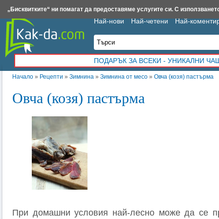
Insert.bg
Framar.bg
Kak-da.com
Iztochnik.com
BauBau.bg
NewAge.bg
„Бисквитките“ ни помагат да предоставяме услугите си. С използването
Най-нови
Най-четени
Най-коменти
ПОДАРЪК ЗА ВСЕКИ - УНИКАЛНИ Ч
Начало
»
Рецепти
»
Зимнина
»
Зимнина от месо
»
Овча (козя) пастърма
Овча (козя) пастърма
При домашни условия най-лесно може да се пр