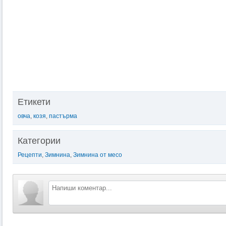
Етикети
овча
,
козя
,
пастърма
Категории
Рецепти
,
Зимнина
,
Зимнина от месо