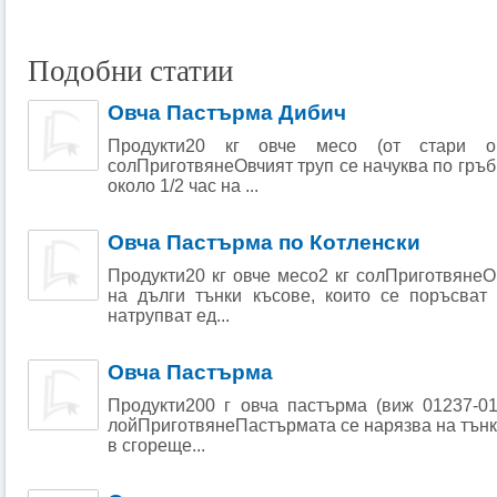
Подобни статии
Овча Пастърма Дибич
Продукти20 кг овче месо (от стари о
солПриготвянеОвчият труп се начуква по гръб
около 1/2 час на ...
Овча Пастърма по Котленски
Продукти20 кг овче месо2 кг солПриготвянеО
на дълги тънки късове, които се поръсват
натрупват ед...
Овча Пастърма
Продукти200 г овча пастърма (виж 01237-01
лойПриготвянеПастърмата се нарязва на тънк
в сгореще...