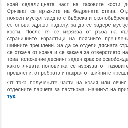
край седалищната част на тазовите кости д
Срязват се връзките на бедрената става. От
поясен мускул заедно с бъбрека и околобъбречн
се опъва здраво надолу, за да се задере муску
кости. После тя се изрязва от ръба на хъ
страничните израстъци на поясните прешлен
шийните прешлени. За да се отдели дясната стр
се откача от крака и се закача за отверстието н
това положение десният заден крак се освобожд
както лявата половинка се изрязва от тазовите
прешлени, от ребрата и накрая от шийните прешл
От така получените части на козия или овчия
отделните парчета за пастърма. Начинът на при
тук
.