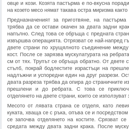
овце и кози. Козята пастърма е по-вкусна поради
на козето месо нямат такава остра миризма както 
Предназначеният за приготвяне, на пастърма 
трябва да се остави окачен за двата задни кра
напълно. След това се обръща с предната стран
извършва операцията. Отрязват се най-напред гъ
двете страни по хрущялното съединение между
кост. После се зарязва мускулатурата на ребра
см от тях. Трупът се обръща обратно. От двете 
стълб, покрай бодлестите израстъци на прешле
надлъжни и успоредни един на друг разрези. Ос
двата разреза трябва да опира до страничните и
прешлени и до ребрата. С това се приключ
отделянето на двете страни, които се използуват 
Месото от лявата страна се отделя, като левия
куката, хваща се с ръка, опъва се и посредством
се започва отделянето на костите. Срязват се 
средата между двата задни крака. После муску