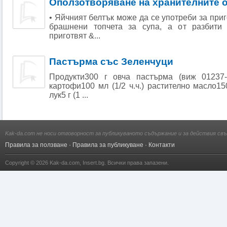
Оползотворяване на хранителните 
• Яйчният белтък може да се употреби за при
брашнени топчета за супа, а от разбити
приготвят &...
Пастърма със Зеленчуци
Продукти300 г овча пастърма (виж 01237-
картофи100 мл (1/2 ч.ч.) растително масло15
лук5 г (1 ...
Kak-da.com не носи отговорност за публикуваното съдържание и за действия свъ
Правила за ползване
·
Правила за публикуване
·
Контакти
Copyright © 2026
Kak-da.com
,
Insert.bg
. Всички права запазени.