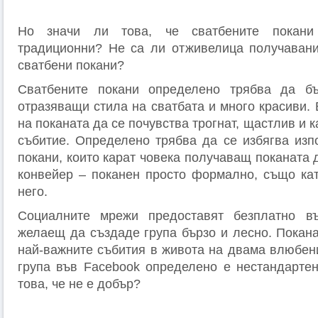
Но значи ли това, че сватбените покани
традиционни? Не са ли отживелица получавани
сватбени покани?
Сватбените покани определено трябва да б
отразяващи стила на сватбата и много красиви.
на поканата да се почувства трогнат, щастлив и 
събитие. Определено трябва да се избягва изп
покани, които карат човека получаващ поканата д
конвейер – поканен просто формално, също кат
него.
Социалните мрежи предоставят безплатно в
желаещ да създаде група бързо и лесно. Покана
най-важните събития в живота на двама влюбени
група във Facebook определено е нестандартен
това, че не е добър?