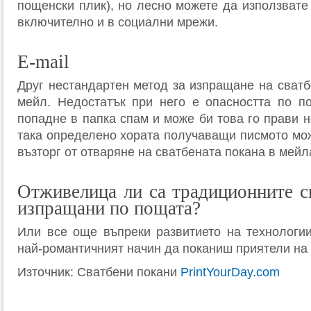
пощенски плик), но лесно можете да използвате
включително и в социални мрежи.
E-mail
Друг нестандартен метод за изпращане на сватб
мейл. Недостатък при него е опасността по п
попадне в папка спам и може би това го прави 
така определено хората получаващи писмото мож
възторг от отваряне на сватбената покана в мейл
Отживелица ли са традиционните с
изпращани по пощата?
Или все още въпреки развитието на технологии
най-романтичният начин да поканиш приятели на 
Източник: Сватбени покани
PrintYourDay.com