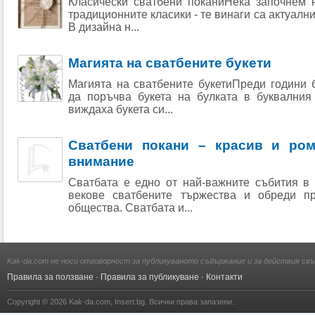
Класически сватбени поканиНека започнем 
традиционните класики - те винаги са актуални
В дизайна н...
Магията на сватбените букети
Магията на сватбените букетиПреди години 
да поръчва букета на булката в буквалния
виждаха букета си...
Сватбени покани – красив и ром
внимание
Сватбата е едно от най-важните събития в
векове сватбените тържества и обреди пр
общества. Сватбата и...
Kak-da.com не носи отговорност за публикуваното съдържание и за действия свъ
Правила за ползване
·
Правила за публикуване
·
Контакти
Copyright © 2026
Kak-da.com
,
Insert.bg
. Всички права запазени.