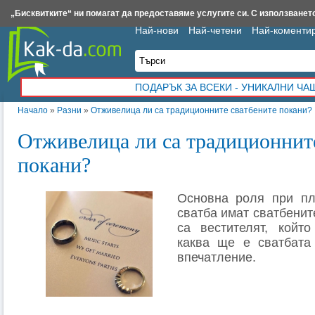
Insert.bg
Framar.bg
Kak-da.com
Iztochnik.com
BauBau.bg
NewAge.bg
„Бисквитките“ ни помагат да предоставяме услугите си. С използването
Най-нови
Най-четени
Най-коменти
ПОДАРЪК ЗА ВСЕКИ - УНИКАЛНИ Ч
Начало
»
Разни
»
Отживелица ли са традиционните сватбените покани?
Отживелица ли са традиционнит
покани?
Основна роля при пл
сватба имат сватбените
са вестителят, който
каква ще е сватбата
впечатление.