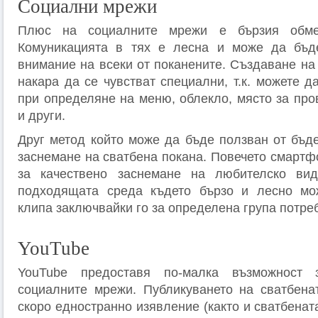
Социални мрежи
Плюс на социалните мрежи е бързия обме
Комуникацията в тях е лесна и може да бъд
внимание на всеки от поканените. Създаване на 
накара да се чувстват специални, т.к. можете 
при определяне на меню, облекло, място за про
и други.
Друг метод който може да бъде ползван от бъ
заснемане на сватбена покана. Повечето смартф
за качествено заснемане на любителско ви
подходящата среда където бързо и лесно м
клипа заключвайки го за определена група потре
YouTube
YouTube предоставя по-малка възможност 
социалните мрежи. Публикуването на сватбена
скоро едностранно изявление (както и сватбенат