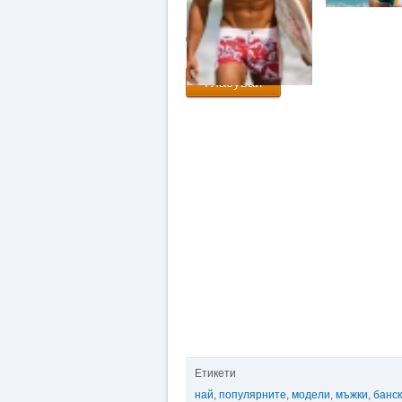
Гласувай
Етикети
най
,
популярните
,
модели
,
мъжки
,
банс