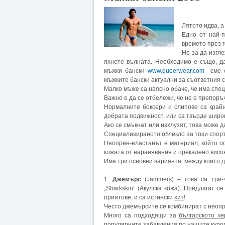
Лятото идва, а
Едно от най-
времето през 
Но за да изгл
яхнете вълната. Необходимо е също, д
мъжки бански
www.queerwear.com
сме с
мъжките бански актуални за съответния се
Малко мъже са наясно обаче, че има спе
Важно е да се отбележи, че не е препоръ
Нормалните боксери и слипове са край
добрата подвижност, или са твърде широ
Ако се смъкнат или изхлузят, това може 
Специализираното облекло за този спорт
Неопрен-еластанът е материал, който о
кожата от наранявания и прекалено висо
Има три основни варианта, между които д
1.
Джемърс
(Jammers) – това са три-
„Sharkskin” (Акулска кожа). Предлагат 
принтове, и са истински
хит
!
Често джемърсите се комбинират с неопре
Много са подходящи за
българското ч
популярните забавления по нашите куро