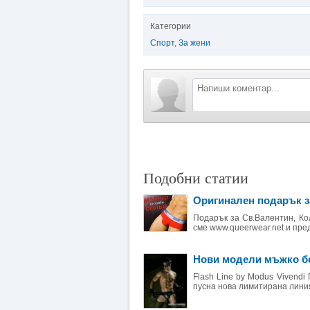
Категории
Спорт
,
За жени
Подобни статии
Оригинален подарък з
Подарък за Св.Валентин, Ко
сме www.queerwear.net и пред
Нови модели мъжко бел
Flash Line by Modus Vivendi
пусна нова лимитирана линия