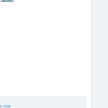
ки
,
сърф