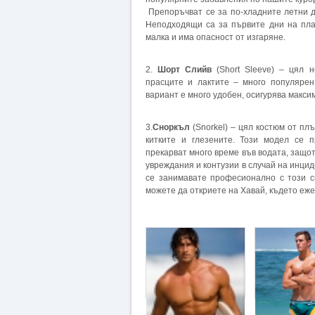
Препоръчват се за по-хладните летни дн
Неподходящи са за първите дни на пла
малка и има опасност от изгаряне.
2.
Шорт Слийв
(Short Sleeve) – цял н
прасците и лактите – много популяре
вариант е много удобен, осигурява макс
3.
Сноркъл
(Snorkel) – цял костюм от пл
китките и глезените. Този модел се 
прекарват много време във водата, защо
увреждания и контузии в случай на инцид
се занимавате професионално с този с
можете да откриете на Хавай, където еж