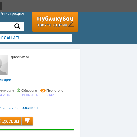
Регистрация
ОСЛАНИЕ!
queerwear
икации
ликувано
Обновено
Прочетено
04.2016
19.04.2016
2142
кладвай за нередност
аресвам