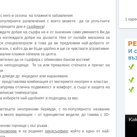
 с него и сезона на плажните забавления.
1 харе
популярните развлечения с които можете да си уплътните
горещите дни е
сърфинга
!
еждате добре на сърфа не е от значение само умението Ви да
а изглеждате добре на дъската. Ние от онлайн магазина за
е специализрали в това да ви предложим най-доброто от
зон, с който да ви бъде удобно и ще се чувствате атрактивни.
циални плажни облекла за целта.
чително да се сърфира с обикновен бански костюм!
но неподходящи. Те са или прекалено стегнати и пречат на
ки.
да доведе до инцидент или нараняване.
 представлява комбинация от материите неопрен и еластан .
сигурява отлична подвижност и комфорт, а също и защита на
ки/ниски температури.
а изберете най-удобният и подходящ за вас.
четвърти неопренови бермуди, с по-популярното название
се в много вариации – от едноцветни модели, до такива с 3D-
ново горнище с къс ръкав .
ерноморие
и за родният
уиндсърфинг
, който е едно от най-
рти.