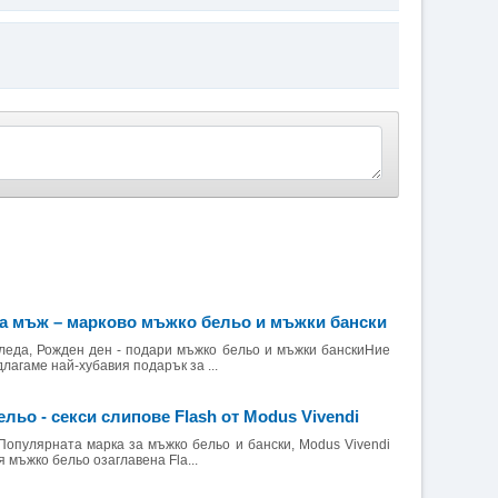
а мъж – марково мъжко бельо и мъжки бански
леда, Рожден ден - подари мъжко бельо и мъжки банскиНие
лагаме най-хубавия подарък за ...
ьо - секси слипове Flash от Modus Vivendi
 Популярната марка за мъжко бельо и бански, Modus Vivendi
 мъжко бельо озаглавена Fla...