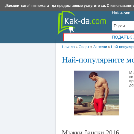
Insert.bg
Framar.bg
Kak-da.com
Iztochnik.com
BauBau.bg
NewAge.bg
„Бисквитките“ ни помагат да предоставяме услугите си. С използването
Най-нови
ПОДАРЪК 
Начало
»
Спорт
»
За жени
»
Най-популяр
Най-популярните мо
Мъ
се
пр
до
Мъжки бански 2016