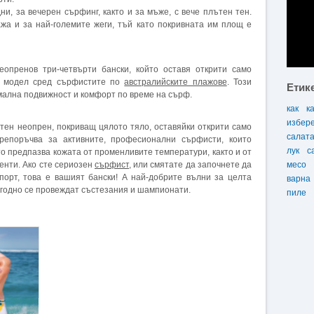
и, за вечерен сърфинг, както и за мъже, с вече плътен тен.
жа и за най-големите жеги, тъй като покривната им площ е
еопренов три-четвърти бански, който оставя открити само
н модел сред сърфистите по
австралийските плажове
. Този
Етик
имална подвижност и комфорт по време на сърф.
как
к
избер
ътен неопрен, покриващ цялото тяло, оставяйки открити само
салат
препоръчва за активните, професионални сърфисти, които
лук
с
то предпазва кожата от променливите температури, както и от
енти. Ако сте сериозен
сърфист
, или смятате да започнете да
месо
порт, това е вашият бански! А най-добрите вълни за целта
варна
егодно се провеждат състезания и шампионати.
пиле