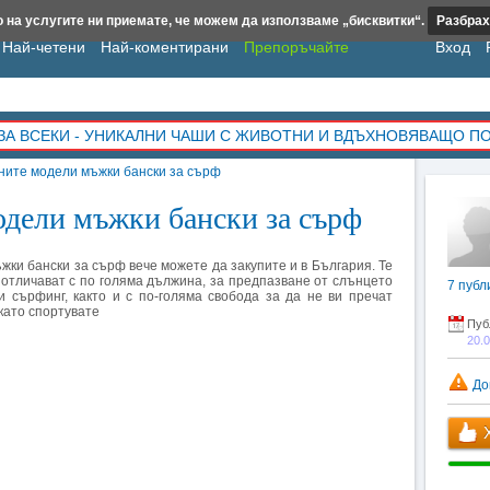
 на услугите ни приемате, че можем да използваме „бисквитки“.
Разбрах
Най-четени
Най-коментирани
Препоръчайте
Вход
ЗА ВСЕКИ - УНИКАЛНИ ЧАШИ С ЖИВОТНИ И ВДЪХНОВЯВАЩО П
ните модели мъжки бански за сърф
дели мъжки бански за сърф
жки бански за сърф вече можете да закупите и в България. Те
 отличават с по голяма дължина, за предпазване от слънцето
7
публ
и сърфинг, както и с по-голяма свобода за да не ви пречат
като спортувате
Пуб
20.
До
Х