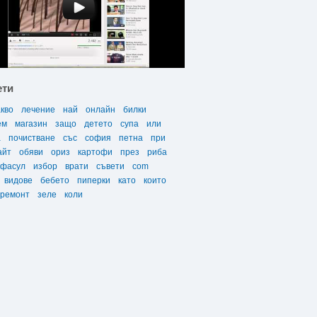
ети
акво
лечение
най
онлайн
билки
ем
магазин
защо
детето
супа
или
а
почистване
със
софия
петна
при
айт
обяви
ориз
картофи
през
риба
фасул
избор
врати
съвети
com
видове
бебето
пиперки
като
които
ремонт
зеле
коли