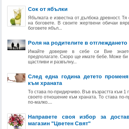
Сок от ябълки
Ябълката е известна от дълбока древност. Тя
на боговете. В своите жертвени обичаи вя
боговете ябъл...
Роля на родителите в отглеждането 
Имайте доверие в себе си Вие знаете
предполагате. Скоро ще имате бебе. Може би 
щастливи и развълну...
След една година детето променя
към храната
То става по-придирчиво. Във възрастта към 1
своето отношение към храната. То става по-п
по-малко....
Направете своя избор за доста
магазин "Цветен Свят"