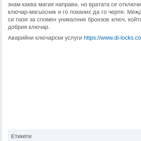
знам каква магия направи, но вратата се отключи
ключар-магьосник и го поканих да го черпя. Межд
си пазя за спомен уникалния бронзов ключ, койт
добрия ключар.
Аварийни ключарски услуги
https://www.di-locks.c
Етикети