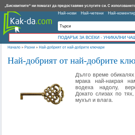
Insert.bg
Framar.bg
Kak-da.com
Iztochnik.com
BauBau.bg
NewAge.bg
„Бисквитките“ ни помагат да предоставяме услугите си. С използването
Най-нови
Най-четени
Най-коменти
ПОДАРЪК ЗА ВСЕКИ - УНИКАЛНИ Ч
Начало
»
Разни
»
Най-добрият от най-добрите ключари
Най-добрият от най-добрите кл
Дълго време обикалях 
мрака най-накрая на
водеха надолу, вер
Докато слизах по тях
мухъл и влага.