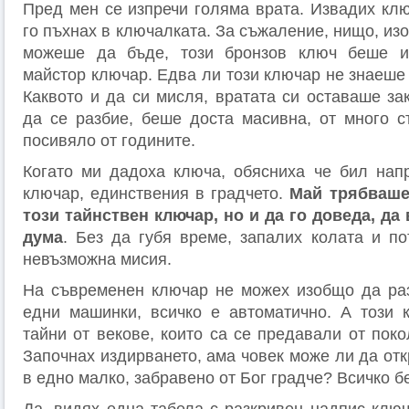
Пред мен се изпречи голяма врата. Извадих клю
го пъхнах в ключалката. За съжаление, нищо, из
можеше да бъде, този бронзов ключ беше и
майстор ключар. Едва ли този ключар не знаеше 
Каквото и да си мисля, вратата си оставаше з
да се разбие, беше доста масивна, от много с
посивяло от годините.
Когато ми дадоха ключа, обясниха че бил нап
ключар, единствения в градчето.
Май трябваше
този тайнствен ключар, но и да го доведа, да 
дума
. Без да губя време, запалих колата и по
невъзможна мисия.
На съвременен ключар не можех изобщо да раз
едни машинки, всичко е автоматично. А този 
тайни от векове, които са се предавали от пок
Започнах издирването, ама човек може ли да от
в едно малко, забравено от Бог градче? Всичко б