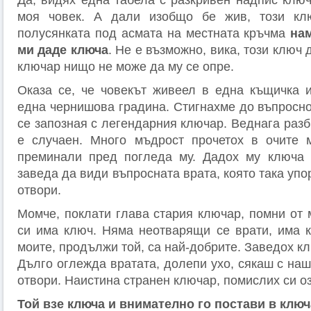
Да, видях една табела с разкривен надпис ключ
моя човек. А дали изобщо бе жив, този кл
полусянката под асмата на местната кръчма
нам
ми даде ключа
. Не е възможно, вика, този ключ 
ключар нищо не може да му се опре.
Оказа се, че човекът живеел в една къщичка и
една чернишова градина. Стигнахме до въпросно
се запозная с легендарния ключар. Веднага разбр
е случаен. Много мъдрост прочетох в очите м
преминали пред погледа му. Дадох му ключа 
заведа да види въпросната врата, която така упо
отвори.
Момче, поклати глава стария ключар, помни от 
си има ключ. Няма неотварящи се врати, има 
моите, продължи той, са най-добрите. Заведох к
Дълго оглежда вратата, долепи ухо, сякаш с на
отвори. Наистина странен ключар, помислих си о
Той взе ключа и внимателно го постави в клю