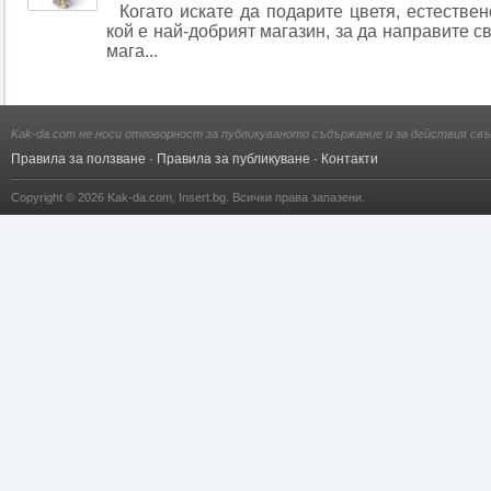
Когато искате да подарите цветя, естествен
кой е най-добрият магазин, за да направите с
мага...
Kak-da.com не носи отговорност за публикуваното съдържание и за действия свъ
Правила за ползване
·
Правила за публикуване
·
Контакти
Copyright © 2026
Kak-da.com
,
Insert.bg
. Всички права запазени.