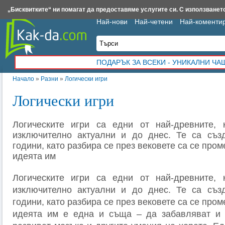
Insert.bg
Framar.bg
Kak-da.com
Iztochnik.com
BauBau.bg
NewAge.bg
„Бисквитките“ ни помагат да предоставяме услугите си. С използването
Най-нови
Най-четени
Най-коменти
ПОДАРЪК ЗА ВСЕКИ - УНИКАЛНИ Ч
Начало
»
Разни
»
Логически игри
Логически игри
Логическите игри са едни от най-древните, 
изключително актуални и до днес. Те са съз
години, като разбира се през вековете са се про
идеята им
Логическите игри са едни от най-древните, 
изключително актуални и до днес. Те са съз
години, като разбира се през вековете са се про
идеята им е една и съща – да забавляват и