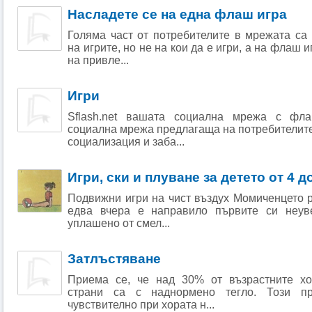
Насладете се на една флаш игра
Голяма част от потребителите в мрежата са
на игрите, но не на кои да е игри, а на флаш 
на привле...
Игри
Sflash.net вашата социална мрежа с фл
социална мрежа предлагаща на потребителите
социализация и заба...
Игри, ски и плуване за детето от 4 д
Подвижни игри на чист въздух Момиченцето ра
едва вчера е направило първите си неув
уплашено от смел...
Затлъстяване
Приема се, че над 30% от възрастните хо
страни са с наднормено тегло. Този пр
чувствително при хората н...