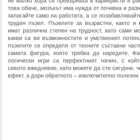
не малко хора се превърнаха в кариеристи и ра
това обаче, мозъкът има нужда от почивка и разн
залагайте само на работата, а се позабавлявайт
труден пъзел. Пъзелите за възрастни, както и 
имат различна степен на трудност, като сами м
какви са ви възможностите и умственият потен
пъзелите се определя от техните съставни част
самата фигура, която трябва да наредите. Фа
логически игри са перфектният начин, с койт
сивото ежедневие, като можете да сте сигурни, ч
ефект, а дори обратното – изключително полезни