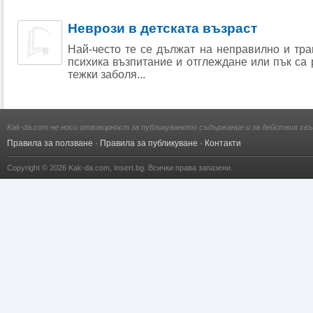
Неврози в детската възраст
Най-често те се дължат на неправилно и тр
психика възпитание и отглеждане или пък са 
тежки заболя...
Kak-da.com не носи отговорност за публикуваното съдържание и за действия свъ
Правила за ползване
·
Правила за публикуване
·
Контакти
Copyright © 2026
Kak-da.com
,
Insert.bg
. Всички права запазени.