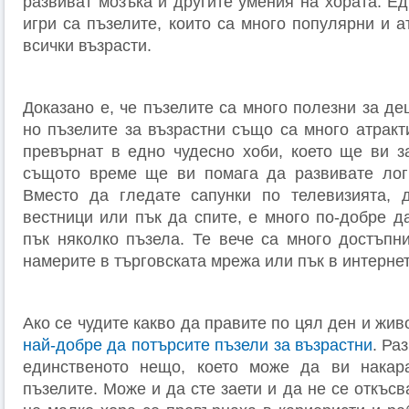
развиват мозъка и другите умения на хората. Ед
игри са пъзелите, които са много популярни и а
всички възрасти.
Доказано е, че пъзелите са много полезни за де
но пъзелите за възрастни също са много атракт
превърнат в едно чудесно хоби, което ще ви з
същото време ще ви помага да развивате логи
Вместо да гледате сапунки по телевизията, д
вестници или пък да спите, е много по-добре д
пък няколко пъзела. Те вече са много достъпни
намерите в търговската мрежа или пък в интернет
Ако се чудите какво да правите по цял ден и жив
най-добре да потърсите пъзели за възрастни
. Ра
единственото нещо, което може да ви накар
пъзелите. Може и да сте заети и да не се откъсв