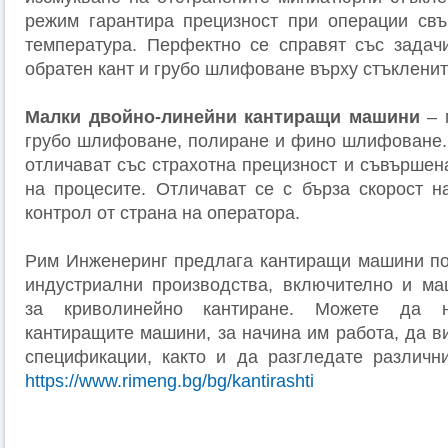
режим гарантира прецизност при операции свъ
температура. Перфектно се справят със задач
обратен кант и грубо шлифоване върху стъкленит
Малки двойно-линейни кантиращи машини
– 
грубо шлифоване, полиране и фино шлифоване.
отличават със страхотна прецизност и съвършен
на процесите. Отличават се с бърза скорост н
контрол от страна на оператора.
Рим Инженеринг предлага кантиращи машини по
индустриални производства, включително и ма
за криволинейно кантиране. Можете да н
кантиращите машини, за начина им работа, да в
спецификации, както и да разгледате различн
https://www.rimeng.bg/bg/kantirashti