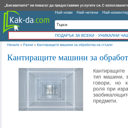
Insert.bg
Framar.bg
Kak-da.com
Iztochnik.com
BauBau.bg
NewAge.bg
„Бисквитките“ ни помагат да предоставяме услугите си. С използването
Най-нови
Най-четени
Най-коменти
ПОДАРЪК ЗА ВСЕКИ - УНИКАЛНИ Ч
Начало
»
Разни
»
Кантиращите машини за обработка на стъкло
Кантиращите машини за обработ
Кантиращите
тип машини, з
говори, но 
роля при изра
заобикалящ
предмети.