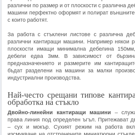
различни по размер и от плоскости с различна д
машини перфектно оформят и полират външните 
с които работят.
За работа с стъклени листове с различна деб
различни кантиращи машини. Например някои р
плоскости имащи минимална дебелина 150мм,
дебели едва 3мм. В зависимост от бързин
предназначението и размерите им кантиращи
бъдат разделени на машини за малки произв
индустриални производства.
Най-често срещани типове кантир
обработка на стъкло
Двойно-линейни кантиращи машини
– служа
права линия под определен ъгъл. Притежават д
– сух и мокър. Сухият режим на работа вк
изсмукване на отстранените миниатюрни стъкле