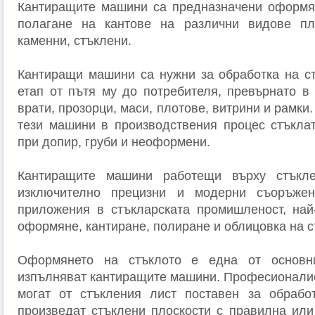
Кантиращите машини са предназначени оформя
полагане на кантове на различни видове пл
каменни, стъклени.
Кантиращи машини са нужни за обработка на с
етап от пътя му до потребителя, превърнато в 
врати, прозорци, маси, плотове, витрини и рамки
тези машини в производствения процес стъкла
при допир, груби и неоформени.
Кантиращите машини работещи върху стъкле
изключително прецизни и модерни съоръжен
приложения в стъкларската промишленост, най
оформяне, кантиране, полиране и облицовка на с
Оформянето на стъклото е една от основни
изпълняват кантиращите машини. Професионалис
могат от стъкления лист поставен за обрабо
произведат стъклени плоскости с правилна ил