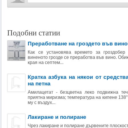
Подобни статии
Преработване на гроздето във вино
Как се установява времето за гроздобер 
виненото грозде се преработва във вино. Оби
края на септем...
Кратка азбука на някои от cpeдств
на петна
Амилацетат - безцветна леко подвижна те
приятна миризма; температура на кипене 138°
му с въздух...
Лакиране и полиране
Чрез лакиране и полиране дървените плоскос