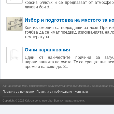
красив блясък и се предпазват от атмосфер
лакови бои &...
Избор и подготовка на мястото за н
Кои изложения са подходящи за лозе При из
трябва да се имат предвид изискванията на л
температура...
Очни наранявания
Едни от най-честите причини за загу
нараняванията на очите. Те се срещат във вси
време и навсякъде. У...
Kak-da.com не носи отговорност за публикуваното съдържание и за действия свъ
Правила за ползване
·
Правила за публикуване
·
Контакти
Copyright © 2026
Kak-da.com
,
Insert.bg
. Всички права запазени.