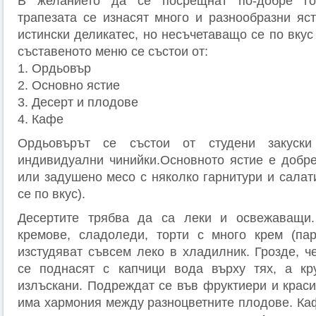
В желанието да се посрещнат по-добре гос
трапезата се изнасят много и разнообразни яст
истински деликатес, но несъчетаващо се по вкус
съставеното меню се състои от:
1. Ордьовър
2. Основно ястие
3. Десерт и плодове
4. Кафе
Ордьовърът се състои от студени закуск
индивидуални чинийки.Основното ястие е добре
или задушено месо с няколко гарнитури и салат
се по вкус).
Десертите трябва да са леки и освежаващи
кремове, сладоледи, торти с много крем (пар
изстудяват съвсем леко в хладилник. Грозде, ч
се поднасят с капчици вода върху тях, а кр
излъскани. Подреждат се във фруктиери и краси
има хармония между разноцветните плодове. Каф