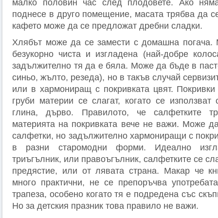
малко половин час след плодовете. Ако ням
поднесе в друго помещение, масата трябва да с
кафето може да се предложат дребни сладки.
Хлябът може да се замести с домашна погача. 
безукорно чиста и изгладена (най-добре колос
задължително тя да е бяла. Може да бъде в паст
синьо, жълто, резеда), но в такъв случай сервизи
или в хармониращ с покривката цвят. Покривки 
груби материи се слагат, когато се използват 
глина, дърво. Правилото, че салфетките т
материята на покривката вече не важи. Може да
салфетки, но задължително хармониращи с покри
в разни старомодни форми. Идеално изгл
триъгълник, или правоъгълник, салфетките се сла
предястие, или от лявата страна. Макар че к
много практични, не се препоръчва употребат
трапеза, особено когато тя е подредена със скъп
Но за детския празник това правило не важи.