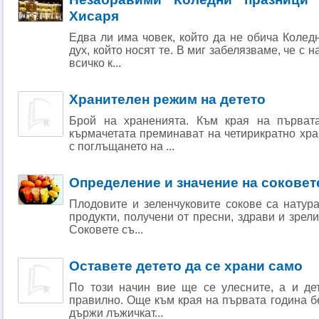
Хисаря
Едва ли има човек, който да не обича Колед
дух, който носят те. В миг забелязваме, че с 
всичко к...
Хранителен режим на детето
Брой на храненията. Към края на първата
кърмачетата преминават на четирикратно хра
с поглъщането на ...
Определение и значение на соковет
Плодовите и зеленчуковите сокове са натур
продукти, получени от пресни, здрави и зрел
Соковете съ...
Оставете детето да се храни само
По този начин вие ще се улесните, а и де
правилно. Още към края на първата година бе
държи лъжичкат...