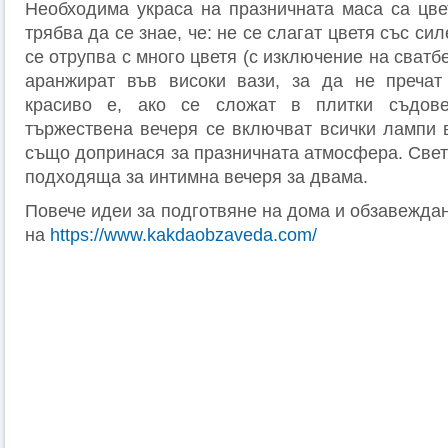
Необходима украса на празничната маса са цве
трябва да се знае, че: не се слагат цветя със си
се отрупва с много цветя (с изключение на сватб
аранжират във високи вази, за да не пречат 
красиво е, ако се сложат в плитки съдов
тържествена вечеря се включват всички лампи 
също допринася за празничната атмосфера. Свет
подходяща за интимна вечеря за двама.
Повече идеи за подготвяне на дома и обзавежда
на
https://www.kakdaobzaveda.com/