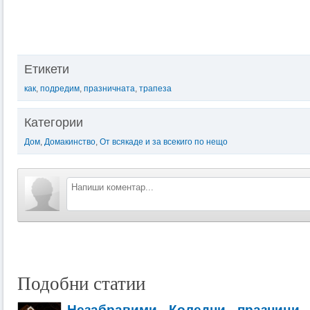
Етикети
как
,
подредим
,
празничната
,
трапеза
Категории
Дом
,
Домакинство
,
От всякаде и за всекиго по нещо
Подобни статии
Незабравими Коледни празници 