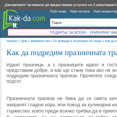
Insert.bg
Framar.bg
Kak-da.com
Iztochnik.com
BauBau.bg
NewAge.bg
„Бисквитките“ ни помагат да предоставяме услугите си. С използването
Най-нови
Най-четени
Най-коменти
ПОДАРЪК ЗА ВСЕКИ - УНИКАЛНИ Ч
Начало
»
Дом
»
Домакинство
»
От всякаде и за всекиго по нещо
»
Как да 
Как да подредим празничната тр
Идват празници, а с празниците идват и гост
представим добре, а как ще стане това ако не з
подредим празничната трапеза. Прочетете следн
подгот
Празничната трапеза не бива да се смята кат
нахранят гладни хора, или повод за кулинарна из
тържество, което преди всичко трябва да е прият