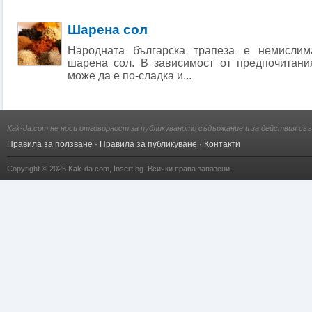
Шарена сол
Народната българска трапеза е немислим
шарена сол. В зависимост от предпочитани
може да е по-сладка и...
Kak-da.com не носи отговорност за публикуваното съдържание и за действия свъ
Правила за ползване
·
Правила за публикуване
·
Контакти
Copyright © 2026
Kak-da.com
,
Insert.bg
. Всички права запазени.