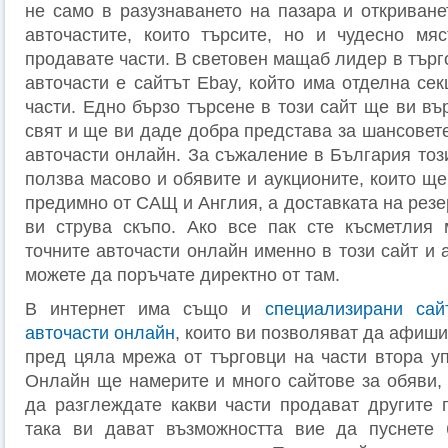
не само в разузнаването на пазара и откриване
авточастите, които търсите, но и чудесно мя
продавате части. В световен мащаб лидер в търго
авточасти е сайтът Ebay, който има отделна се
части. Едно бързо търсене в този сайт ще ви въ
свят и ще ви даде добра представа за шансовет
авточасти онлайн. За съжаление в България тоз
ползва масово и обявите и аукционите, които щ
предимно от САЩ и Англия, а доставката на резе
ви струва скъпо. Ако все пак сте късметлия 
точните авточасти онлайн именно в този сайт и 
можете да поръчате директно от там.
В интернет има също и
специализирани сай
авточасти онлайн
, които ви позволяват да афиш
пред цяла мрежа от търговци на части втора уп
Онлайн ще намерите и много сайтове за обяви, 
да разглеждате какви части продават другите 
така ви дават възможността вие да пуснете 