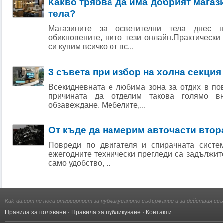
Какво трябва да има добрият магаз
тела?
Магазините за осветителни тела днес н
обикновените, нито тези онлайн.Практическ
си купим всичко от вс...
3 съвета при избор на холна секция
Всекидневната е любима зона за отдих в по
причината да отделим такова голямо в
обзавеждане. Мебелите,...
От къде да намерим авточасти втор
Повреди по двигателя и спирачната систе
ежегодните технически прегледи са задължите
само удобство, ...
Kak-da.com не носи отговорност за публикуваното съдържание и за действия свъ
Правила за ползване
·
Правила за публикуване
·
Контакти