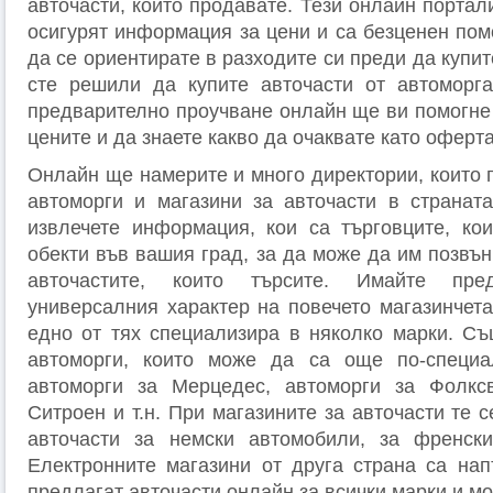
авточасти, които продавате. Тези онлайн портал
осигурят информация за цени и са безценен пом
да се ориентирате в разходите си преди да купит
сте решили да купите авточасти от автоморга
предварително проучване онлайн ще ви помогне 
цените и да знаете какво да очаквате като оферта
Онлайн ще намерите и много директории, които 
автоморги и магазини за авточасти в странат
извлечете информация, кои са търговците, ко
обекти във вашия град, за да може да им позвън
авточастите, които търсите. Имайте пре
универсалния характер на повечето магазинчета
едно от тях специализира в няколко марки. Съ
автоморги, които може да са още по-специ
автоморги за Мерцедес, автоморги за Фолксв
Ситроен и т.н. При магазините за авточасти те с
авточасти за немски автомобили, за френски
Електронните магазини от друга страна са на
предлагат авточасти онлайн за всички марки и м