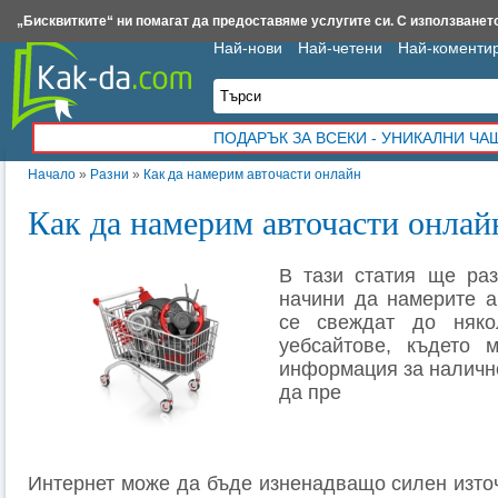
Insert.bg
Framar.bg
Kak-da.com
Iztochnik.com
BauBau.bg
NewAge.bg
„Бисквитките“ ни помагат да предоставяме услугите си. С използването
Най-нови
Най-четени
Най-коменти
ПОДАРЪК ЗА ВСЕКИ - УНИКАЛНИ Ч
Начало
»
Разни
»
Как да намерим авточасти онлайн
Как да намерим авточасти онлай
В тази статия ще раз
начини да намерите а
се свеждат до няко
уебсайтове, където 
информация за налично
да пре
Интернет може да бъде изненадващо силен изто