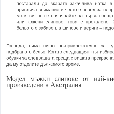
постарали да вкарате закачлива нотка в
привлича внимание и често е повод за непр
моля ви, не се появявайте на първа среща
или кожени слипове, това е прекалено. 
бельото е забавен, а шипове и вериги – нед
Господа, няма нищо по-привлекателно за е
подбраното бельо. Когато следващият път избир
обувки за следващата среща с вашата прекрасна
да му отделите дължимото време.
Модел мъжки слипове от най-вис
произведени в Австралия