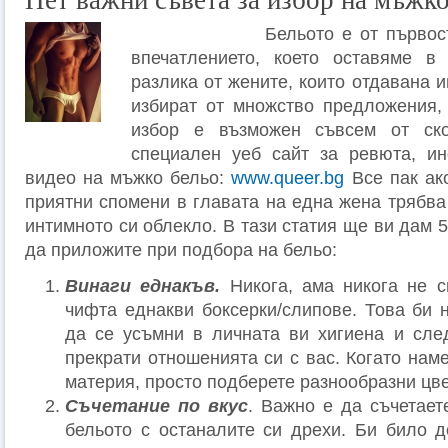
Пет важни съвета за избор на мъжко
Бельото е от първос
впечатлението, което оставяме в
разлика от жените, които отдавана 
избират от множство предложения,
избор е възможен съвсем от ск
специален уеб сайт за ревюта, и
видео на мъжко бельо:
www.queer.bg
Все пак ако
приятни спомени в главата на една жена трябва
интимното си облекло. В тази статия ще ви дам 5
да приложите при подбора на бельо:
Винаги еднакъв.
Никога, ама никога не с
чифта еднакви боксерки/слипове. Това би 
да се усъмни в личната ви хигиена и сл
прекрати отношенията си с вас. Когато нам
материя, просто подберете разнообразни цве
Съчетание по вкус
. Важно е да съчетает
бельото с останалите си дрехи. Би било 