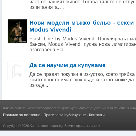
част от нашият живот. Тогава тялото се отпу
изпитанията, ...
Нови модели мъжко бельо - секси 
Modus Vivendi
Flash Line by Modus Vivendi Популярната м
бански, Modus Vivendi пусна нова лимитира
озаглавена Fla...
Да се научим да купуваме
Да се правят покупки е изкуство, което трябва
които просто имат нюх къде и какво може да 
изгодн...
Kak-da.com не носи отговорност за публикуваното съдържание и за действия свъ
Правила за ползване
·
Правила за публикуване
·
Контакти
Copyright © 2026
Kak-da.com
,
Insert.bg
. Всички права запазени.