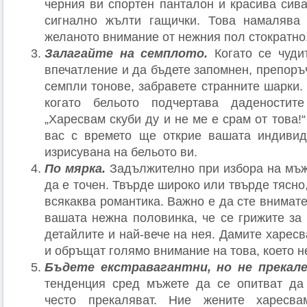
черния ви спортен панталон и красива сива
сигнално жълти гащички. Това намалява
желаното внимание от нежния пол стократно
Залагайте на семплото.
Когато се чуди
впечатление и да бъдете запомнен, препоръ
семпли тонове, забравете странните шарки.
когато бельото подчертава дадености
„Харесвам скуби ду и не ме е срам от това!
вас с времето ще открие вашата индивид
изрисувана на бельото ви.
По мярка.
Задължително при избора на мъж
да е точен. Твърде широко или твърде тясно
всякаква романтика. Важно е да сте внимате
вашата нежна половинка, че се грижите за 
детайлите и най-вече на нея. Дамите харес
и обръщат голямо внимание на това, което не
Бъдете екстравагантни, но не прекал
тенденция сред мъжете да се опитват да
често прекаляват. Ние жените харесва