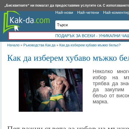
Insert.bg
Framar.bg
Kak-da.com
Iztochnik.com
BauBau.bg
NewAge.bg
„Бисквитките“ ни помагат да предоставяме услугите си. С използването
Най-нови
Най-четени
Най-коменти
ПОДАРЪК ЗА ВСЕКИ - УНИКАЛНИ Ч
Начало
»
Ръководства Как да
»
Как да изберем хубаво мъжко бельо?
Как да изберем хубаво мъжко бе
Няколко мног
избор на мъ
трябва да зн
да закупим 
бельо от висо
марка.