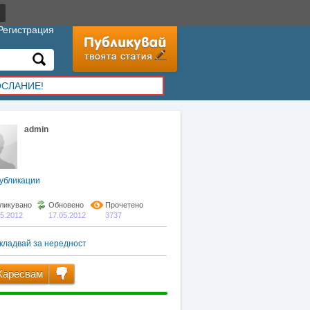
Регистрация
ОСЛАНИЕ!
admin
убликации
ликувано
Обновено
Прочетено
05.2012
17.05.2012
3737
кладвай за нередност
аресвам