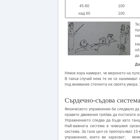
45-60
100
над 60
100
Те
пу
на
Ня
об
да
Да
Някои хора намират, че меренето на пул
В такъв случай нека те не се занимават 
под внимание степента на своята умора
Сърдечно-съдова систем
Физическото упражнение би следвало да 
правите движения трябва да постигате и
Упражнението следва да бъде като танц
Най-важната система в човешкия орган
система. За тази цел се препоръчват 15
упражнения, които ви харесват; може