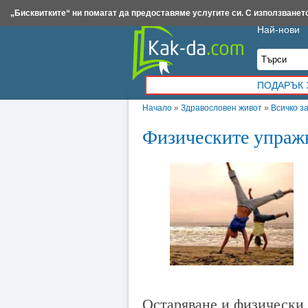
Insert.bg
Framar.bg
Kak-da.com
Iztochnik.com
BauBau.bg
NewAge.bg
„Бисквитките“ ни помагат да предоставяме услугите си. С използването
Най-нови
ПОДАРЪК 
Начало
»
Здравословен живот
»
Всичко з
Физическите упражн
Остаряване и физически