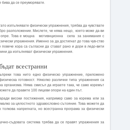
е бива да се преуморявате.
гато изпълнявате физически упражнения, трябва да чувствате
бро разположение. Мислете, че няма нещо, което може да ви
 опре. Това е мощна мотивнционна сила за занимания с
зически упражнения. Именно за да достигнат до това чув-ство
е повече хора са съгласни да стават рано и дори в ледо-вити
рини да изпълняват физически упражнения.
бъдат всестранни
въпреки това нито едно физическо упражнение, приложено
физическа готовност. Няколко различни типа упраж­нения са
а организма. Няма смисъл да играете така, че само коремът
а можете да правите 100 лицеви опори на един път.
заради високи постижения, например само за корема или за
 малко за цялостното здравословно сътояние. Това можете да
к толкова напрегната, но всестранна програма за физически
ечно-съдовата система трябва да се правят упражнения за