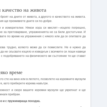
 качество на живота
роят на дните от живота, а другото е качеството на живота.
ния ще преживеете дните си по-добре.
и и изморителни. Някои хора си мислят—изцяло погрешно,
не за претоварване, упражненията не са били достатъчни. И
авате по време на упражнения с някого или да се опитвате да
ова трудно, колкото може да си помислите. Не е нужно да
да не скъсвате изцяло и изведнъж с всичките си лоши навици
 с подобряването на физическото ви състояние те ще стават
яко време
ато сте на кино или в леглото, позволете на коремните мускули
ете, като приберете корема навътре.
зможност и скоро вашите коремни мускули ще укрепнат и ще
инаги прибран.
ло и с пружинираща походка.