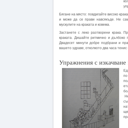
ко
уп
Бягане на място: повдигайте високо кра
и може да се прави навсякъде. Не сам
мускулите на краката и ковема.
Застанете с леко разтворени крака. П
краката. Дишайте ритмично и дълбоко 
Двадесет минути добре подбрани и пра
вашето здраве, отколкото два часа тенис
Упражнения с изкачване 
Ед
по
по
ет
бо
Не
съ
на
ще
пр