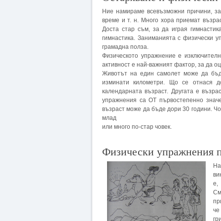
Ние намираме всевъзможни причини, за
време и т. н. Много хора приемат възра
Доста стар съм, за да играя гимнастик
гимнастика. Заниманията с физически уп
грамадна полза.
Физическото упражнение е изключителн
активност е най-важният фактор, за да о
Животът на един самолет може да бъд
изминати километри. Що се отнася д
календарната възраст. Другата е възр
упражнения са ОТ първостепенно значе
възраст може да бъде дори 30 години. Чов
млад
или много по-стар човек.
Физически упражнения п
На
ви
е,
См
пр
че
гр