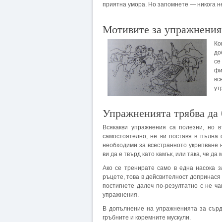
приятна умора. Но запомнете — никога н
Мотивите за упражнения
Ко
до
се
фи
вс
ут
Упражненията трябва да 
Всякакви упражнения са полезни, но 
самостоятелно, не ви поставя в пълна 
необходими за всестранното укрепване н
ви да е твърд като камък, или така, че д
Ако се тренирате само в една насока 
ръцете, това в дейсвителност допринася
постигнете далеч по-резултатно с не ча
упражнения.
В допълнение на упражненията за сърд
гръбните и корем­ните мускули.