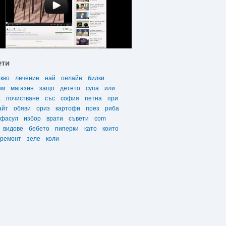
ети
акво
лечение
най
онлайн
билки
ем
магазин
защо
детето
супа
или
а
почистване
със
софия
петна
при
айт
обяви
ориз
картофи
през
риба
фасул
избор
врати
съвети
com
видове
бебето
пиперки
като
които
ремонт
зеле
коли