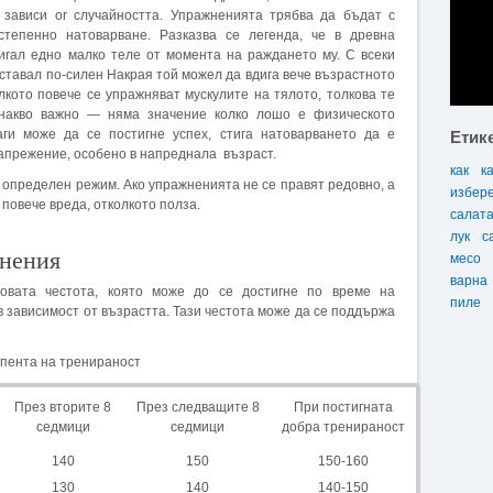
 зависи or случайността. Упражненията трябва да бъдат с
степенно натоварване. Разказва се легенда, че в древна
игал едно малко теле от момента на раждането му. С всеки
ставал по-силен Накрая той можел да вдига вече възрастното
олкото повече се упражняват мус­кулите на тялото, толкова те
днакво важно — няма значение колко лошо е физическото
аги може да се постигне успех, стига натоварването да е
Етик
напрежение, особено в напреднала възраст.
как
к
 определен режим. Ако упражненията не се правят редовно, а
избер
 повече вреда, отколкото полза.
салат
лук
с
жнения
месо
варна
совата честота, която може до се достигне по време на
пиле
в зависимост от възрастта. Тази честота може да се поддържа
епента на тренираност
През вторите 8
През следващите 8
При постигната
седмици
седмици
добра тренираност
140
150
150-160
130
140
140-150