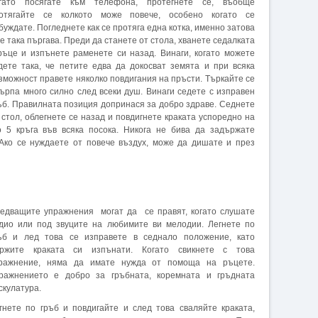
гато посягате към телефона, протегнете се, въобще
отягайте се колкото може повече, особено когато се
буждате. Погледнете как се протяга една котка, именно затова
 е така пъргава. Преди да станете от стола, хванете седалката
ръце и изпънете раменете си назад. Винаги, когато можете
дете така, че петите едва да докосват земята и при всяка
зможност правете няколко повдигания на пръсти. Търкайте се
кърпа много силно след всеки душ. Винаги седете с изправен
ъб. Правилната позиция допринася за добро здраве. Седнете
 стол, облегнете се назад и повдигнете краката успоредно на
 5 кръга във всяка посока. Никога не бива да задържате
 Ако се нуждаете от повече въздух, може да дишате и през
едващите упражнения могат да се правят, когато слушате
дио или под звуците на любимите ви мелодии. Легнете по
ъб и лед това се изправете в седнало положение, като
ржите краката си изпънати. Когато свикнете с това
ражнение, няма да имате нужда от помоща на ръцете.
ражнението е добро за гръбната, коремната и гръдната
скулатура.
гнете по гръб и повдигайте и след това сваляйте краката,