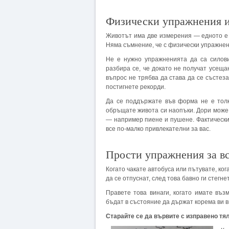
Физически упражнения и
Животът има две измерения — едното е б
Няма съмнение, че с физи­чески упражне
Не е нужно упражненията да са силов
разбира се, че докато не получат усеща
въпрос не трябва да става да се състез
постигнете рекорди.
Да се поддържате във форма не е толк
обръщате живота си наопъки. Дори може 
— например пиене и пушене. Фак­тически
все по-малко привлекателни за вас.
Прости упражнения за вс
Когато чакате автобуса или пътувате, ког
да се отпуснат, след това бавно ги стегн
Правете това винаги, когато имате въ
бъдат в състояние да държат корема ви в
Старайте се да вървите с изправено тя