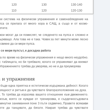
120
130
130-140
110
120
120-130
зи система на физически упражнения и самонаблюдение на
лса се прилага от много хора в САЩ, а също и oт космо­
втите.
кои могат да си помислят, че следенето на пулса е слож­но и
ъркващо. Ала това не е така. Човек за пет минути може лесно
 свикне да си мери пулса.
 се мери пулсът, е досадна работа
са по време на физи­чески упражнения е нещо много неудобно.
с таблицата, но би трябвало, когато се упражняват да вземат
. Упражнението трябва да уморява, но не и да преуморява
а и упражнения
бъде една приятна и естетически издържана дейност. Когато
зящност и ритъм и да чувствате благоразположение на духа.
. То трябва да изразява вашето отношение към движението.
изъм, която се нуждае от тренировка, е сърдечносъдовата
-минутни заниманння поне 3 пъти седмично, Правете всякакви
те да танцувате, да бягате. Накрая трябва да чувствате