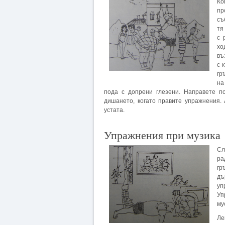
Ко
пр
съ
тя
с 
хо
въ
с 
гр
на
пода с допрени глезени. Направете по
дишането, когато правите упражнения.
устата.
Упражнения при музика
Сл
ра
гр
дъ
уп
Уп
му
Ле