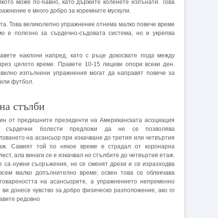
лкото може по-бавно, като държите коленете изпънати. Това
ражнение е много добро за коремните мускули.
ката. Това великолепно упражнение отнема малко повече време
о е полезно за сърдечно-съдовата система, но и укрепва
равете наклони напред, като с ръце докосвате пода между
през цялото време. Правете 10-15 лицеви опори всеки ден.
вилно изпълнени упражнения могат да направят повече за
 или футбол.
на стълби
ин от предишните президенти на Американската асоциация
 сърдечни болести предложи да не се позволява
лзването на асансьор при изкачване до третия или четвъртия
аж. Самият той по някое време е страдал от коронарна
лест, ала винаги се е изкачвал но стълбите до четвъртия етаж.
 са нужни съоръжения, не се сменят дрехи и се изразходва
всем малко допълнително време; освен това се облекчава
товареността на асансьорите, а упражнението непременно
 ви донесе чувство за добро физическо разположение, ако го
авите редовно