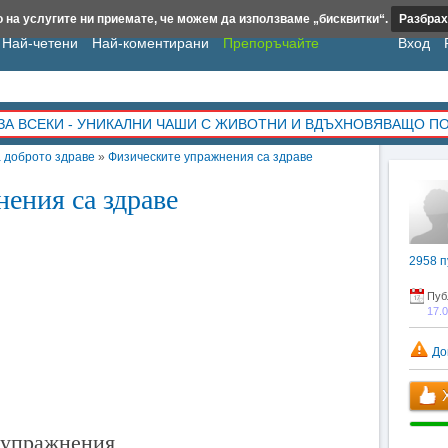
 на услугите ни приемате, че можем да използваме „бисквитки“.
Разбрах
Най-четени
Най-коментирани
Препоръчайте
Вход
ЗА ВСЕКИ - УНИКАЛНИ ЧАШИ С ЖИВОТНИ И ВДЪХНОВЯВАЩО П
а доброто здраве
»
Физическите упражнения са здраве
ения са здраве
2958
п
Пуб
17.
До
Х
 упражнения