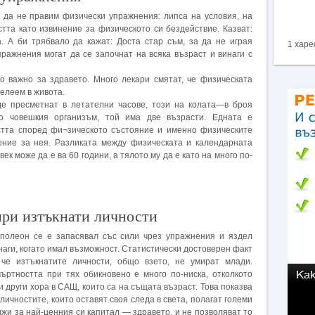
 да не правим физически упражнения: липса на условия, на
стта като извинение за физическото си бездействие. Казват:
а. А би трябвало да кажат: Доста стар съм, за да не играя
1 харе
ражнения могат да се започнат на всяка възраст и винаги с
о важно за здравето. Много лекари смятат, че физическата
целеем в живота.
е пресметнат в летателни часове, този на колата—в броя
о човешкия организъм, той има две възрасти. Едната е
астта според фи¬зическото състояние и именно физическите
ние за нея. Разликата между физическата и календарната
ек може да е ва 60 години, а тялото му да е като на много по-
ри изтъкнати личности
полеон се е запасявал със сили чрез упражнения и яздел
наги, когато имал възможност. Статистически достоверен факт
 че изтъкнатите личности, общо взето, не умират млади.
ъртността при тях обикновено е много по-ниска, отколкото
и други хора в САЩ, които са на същата възраст. Това показва
 личностите, които оставят своя следа в света, полагат големи
ижи за най-ценния си капитал — здравето, и не позволяват то