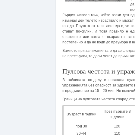
да
по
Гърция живеел мъж, който всеки ден вд
изминал ден телето израствало и мъжът 
говедо. По­уката от тази легенда е, че к
стават по-силни. И това правило е е
състояние или каква е възрастта: вин
постепенно и да не води до преумора и 
Важното при заниманията е да се следва
на пресекулки, те дори могат да причинят
Пулсова честота и упра
В таблицата по-долу е показана пул
упражненията без опасност за здравето 
в продължение на 15—20 мин. Не повече!
Граници на пулсовата честота според ст
През първите 8
Възраст в години
седмици
под 30
120
30-44
110