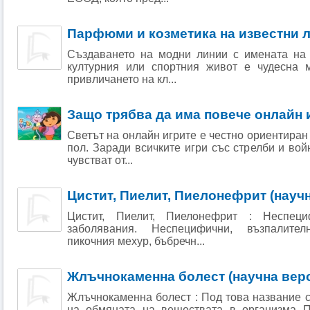
Парфюми и козметика на известни 
Създаването на модни линии с имената на 
културния или спортния живот е чудесна м
привличането на кл...
Защо трябва да има повече онлайн 
Светът на онлайн игрите е честно ориентира
пол. Заради всичките игри със стрелби и вой
чувстват от...
Цистит, Пиелит, Пиелонефрит (науч
Цистит, Пиелит, Пиелонефрит : Неспеци
заболявания. Неспецифични, възпалите
пикочния мехур, бъбречн...
Жлъчнокаменна болест (научна вер
Жлъчнокаменна болест : Под това название 
на обмяната на веществата в организма П