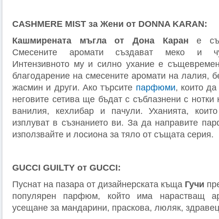
CASHMERE MIST за Жени от DONNA KARAN:
Кашмирената мъгла от Дона Каран
е съз
Смесените аромати създават меко и чу
Интензивното му и силно ухание е същевремен
благодарение на смесените аромати на лалия, бе
жасмин и други. Ако търсите
парфюми
, които д
неговите сетива ще бъдат с съблазнени с нотки
ванилия, кехлибар и пачули. Уханията, които
изплуват в съзнанието ви. За да направите па
използвайте и лосиона за тяло от същата серия.
GUCCI GUILTY от GUCCI:
Пуснат на пазара от дизайнерската къща
Гучи
пре
популярен парфюм, който има нарастващ ар
усещане за мандарини, праскова, люляк, здравец