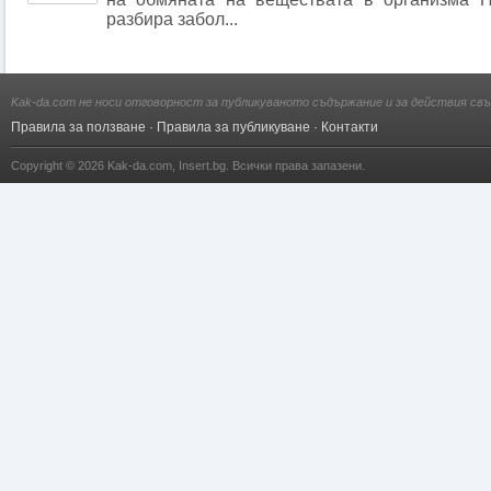
разбира забол...
Kak-da.com не носи отговорност за публикуваното съдържание и за действия свъ
Правила за ползване
·
Правила за публикуване
·
Контакти
Copyright © 2026
Kak-da.com
,
Insert.bg
. Всички права запазени.