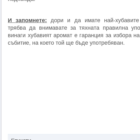
И запомнете:
дори и да имате най-хубавит
трябва да внимавате за тяхната правилна упо
винаги хубавият аромат е гаранция за избора н
събитие, на което той ще бъде употребяван.