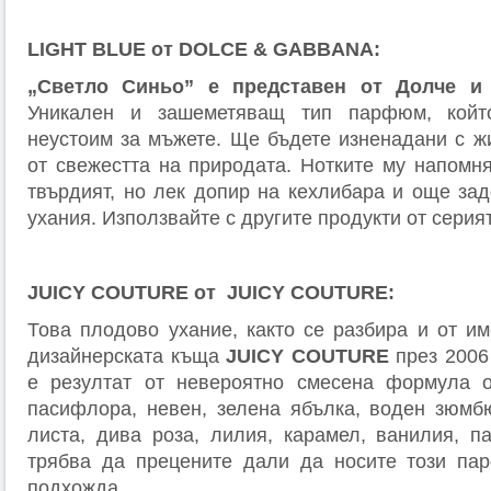
LIGHT BLUE от DOLCE & GABBANA:
„Светло Синьо” е представен от Долче и 
Уникален и зашеметяващ тип парфюм, койт
неустоим за мъжете. Ще бъдете изненадани с ж
от свежестта на природата. Нотките му напомня
твърдият, но лек допир на кехлибара и още за
ухания. Използвайте с другите продукти от серият
JUICY COUTURE от JUICY COUTURE:
Това плодово ухание, както се разбира и от им
дизайнерската къща
JUICY COUTURE
през 2006 
е резултат от невероятно смесена формула о
пасифлора, невен, зелена ябълка, воден зюмб
листа, дива роза, лилия, карамел, ванилия, п
трябва да прецените дали да носите този п
подхожда.