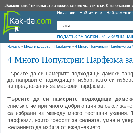
Insert.bg
Framar.bg
Kak-da.com
Iztochnik.com
BauBau.bg
NewAge.bg
„Бисквитките“ ни помагат да предоставяме услугите си. С използването
Най-нови
Най-четени
Най-коменти
ПОДАРЪК ЗА ВСЕКИ - УНИКАЛНИ Ч
Начало
»
Мода и красота
»
Парфюми
»
4 Много Популярни Парфюма за
4 Много Популярни Парфюма з
Търсите да си намерите подходящи дамски пар
да направите подходящия избор, като си избере
ни предложения за маркови парфюми.
Търсите да си намерите подходящи дамс
списък с четири много добри опции за секси женс
са избрани из межеду много тествани ухания. 
парфюми, които говорят за силната, умна и уве
желанието да избяга от ежедневието.