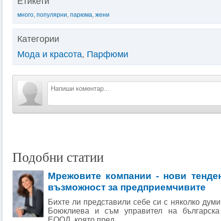
Етикети
много
,
популярни
,
парюма
,
жени
Категории
Мода и красота
,
Парфюми
Подобни статии
Мрежовите компании - нови тенде
възможност за предприемчивите
Бихте ли представили себе си с няколко дум
Боюклиева и съм управител на българск
ЕООД, която пред...