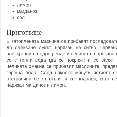
лимон
магданоз
сол
Приготвяне
В затоплената мазнина се прибавят последоват
до омекване лукът, нарязан на ситно, червен
настъргани на едро ренде и целината, нарязана
се с топла вода (да се покрият) и се варят 
целината омекне се прибавят маслините, предв
гореща вода; След няколко минути ястието се
отстранява се от огъня и се поднася, като с
нарязан магданоз и лимон.