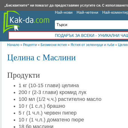
Insert.bg
Framar.bg
Kak-da.com
Iztochnik.com
BauBau.bg
NewAge.bg
„Бисквитките“ ни помагат да предоставяме услугите си. С използването
Най-нови
Най-четени
Най-коменти
ПОДАРЪК ЗА ВСЕКИ - УНИКАЛНИ Ч
Начало
»
Рецепти
»
Безмесни ястия
»
Ястия от зеленчуци и гъби
»
Целин
Целина с Маслини
Продукти
1 кг (10-15 глави) целина
200 г (2-3 глави) кромид лук
100 мл (1/2 ч.ч.) растително масло
10 г (1 с.л.) брашно
5 г (1 ч.л.) червен пипер
10 г (1 ч.л.) доматено пюре
18 бр маслини