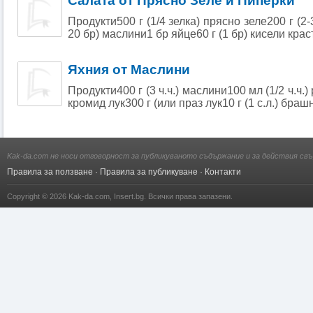
Салата от Прясно Зеле и Пиперки
Продукти500 г (1/4 зелка) прясно зеле200 г (2-
20 бр) маслини1 бр яйце60 г (1 бр) кисели краста
Яхния от Маслини
Продукти400 г (3 ч.ч.) маслини100 мл (1/2 ч.ч.
кромид лук300 г (или праз лук10 г (1 с.л.) брашно2
Kak-da.com не носи отговорност за публикуваното съдържание и за действия свъ
Правила за ползване
·
Правила за публикуване
·
Контакти
Copyright © 2026
Kak-da.com
,
Insert.bg
. Всички права запазени.