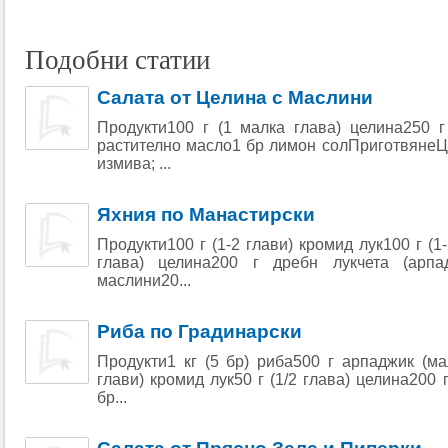
Подобни статии
Салата от Целина с Маслини
Продукти100 г (1 малка глава) целина250 г
растително масло1 бр лимон солПриготвянеЦ
измива; ...
Яхния по Манастирски
Продукти100 г (1-2 глави) кромид лук100 г (1-
глава) целина200 г дребн лукчета (арпад
маслини20...
Риба по Градинарски
Продукти1 кг (5 бр) риба500 г арпаджик (мал
глави) кромид лук50 г (1/2 глава) целина200 г 
бр...