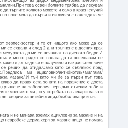
СПКОЯВАЩО аз дадох медиментозна алергия и
аналгин.При това освен болките трябва да лекувам
те да търпите колкото можете и само в краен случай
 но поне мога да вървя и си живея с надеждата че
от херпес-зостер и то от нищото ако може да се
 ми се схвана и след 2 дни тръпнене в десния крак
ни мехурчета да ми се появяват на дясното бедро.И
 пък и много рядко се налага да ги посещавам не
х какво е ,от къде се е получило и накрая след вече
 се реших да отида.Само като се съблякох пред
.Предписа ми ацикловир/антибиотик/+милгама/
/за мазане/.И тъй като ми бе за първи път това
какво да правя сега зоната на поражение е доста
и,тръпнене на заболелия нерв,ама стискам зъби и
яте мнението ми ,но употребата на лекарства за и
 не говорим за антибиотици,обезболяващи и т.н.
ната и не минава вземах ацикловир за мазане и на
що невробекс дерма херп за мазане нищо не помага