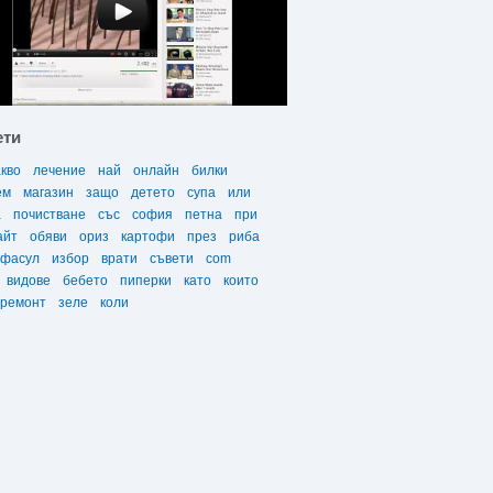
ети
акво
лечение
най
онлайн
билки
ем
магазин
защо
детето
супа
или
а
почистване
със
софия
петна
при
айт
обяви
ориз
картофи
през
риба
фасул
избор
врати
съвети
com
видове
бебето
пиперки
като
които
ремонт
зеле
коли