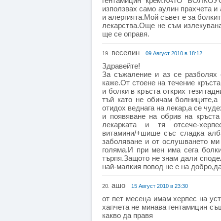
гентамицин крем.КАТО БОЛКОУ
използвах само аулин прахчета и 
и алергията.Мой съвет е за болки
лекарства.Още не съм излекувана
ще се оправя.
веселин
19.
09 Август 2010 в 18:12
Здравейте!
За съжаление и аз се разболях 
каже.От стоене на течение кръста
и болки в кръста открих тези гад
тъй като не обичам болниците,а
отидох веднага на лекар,а се чуде
и появяване на обрив на кръста
лекарката и тя отсече-херпес
витамини/+шише със сладка алба
заболяване и от ослушването ми 
голяма.И при мен има сега болк
търпя.Защото не знам дали сподел
най-малкия повод не е на добро,да
ашо
20.
15 Август 2010 в 23:30
от пет месеца имам херпес на уст
хапчета не минава гентамицин съ
какво да правя