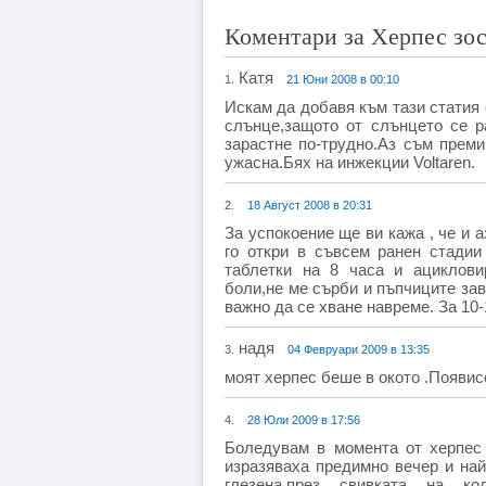
Коментари за Херпес зос
Катя
1.
21 Юни 2008 в 00:10
Искам да добавя към тази статия 
слънце,защото от слънцето се р
зарастне по-трудно.Аз съм преми
ужасна.Бях на инжекции Voltaren.
2.
18 Август 2008 в 20:31
За успокоение ще ви кажа , че и 
го откри в съвсем ранен стадии
таблетки на 8 часа и ациклов
боли,не ме сърби и пъпчиците завя
важно да се хване навреме. За 10
надя
3.
04 Февруари 2009 в 13:35
моят херпес беше в окото .Появис
4.
28 Юли 2009 в 17:56
Боледувам в момента от херпес 
изразяваха предимно вечер и на
глезена,през свивката на к