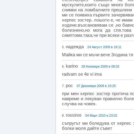
мускулите,които също много бол
снимки на ломбалните прешлени и
ми се появиха първите зачервяван
херпес зостер. лошото е, че имам
ходене.възсановявам се ,но бавн
болезнено,но мога да спя.тов
симптоми.така,че при всеки е разл
надежда
5.
24 Август 2009 в 18:11
Майка ми се мъчи вече 3година тя
karino
6.
28 Ноември 2009 в 08:02
radvam se 4e vi ima
рос
7.
07 Декември 2009 в 19:25
при мен херпес зостер протича п
навреме и лекуван правилно болес
случва на човек.
rossiros
8.
04 Март 2010 в 23:02
съпругът ми боледува от херпес 
болки моля дайте съвет