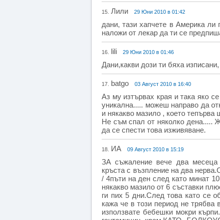
Лили
15.
29 Юни 2010 в 01:42
дани, тази хапчете в Америка ли 
наложи от лекар да ти се предпиш
lili
16.
29 Юни 2010 в 01:46
Дани,какви дози ти бяха изписани
batgo
17.
03 Август 2010 в 16:40
Аз му изтървах края и така яко се
уникална..... можеш направо да от
и някакво мазило , което тепърва 
Не съм спал от няколко дена.....
да се спести това изживяване.
ИА
18.
09 Август 2010 в 15:19
ЗА съжаление вече два месеца 
кръста с възпление на два нерва.
/ 4пъти на ден след като минат 1
някакво мазило от 6 съставки плюс
ги пих 5 дни.След това като се о
кажа че в този период не трябва 
използвате бебешки мокри кърпи