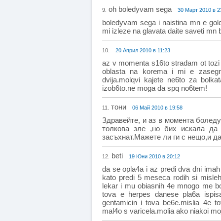
oh boledyvam sega
9.
30 Март 2010 в 2
boledyvam sega i naistina mn e gol
mi izleze na glavata daite saveti mn b
10.
20 Април 2010 в 11:23
az v momenta s16to stradam ot tozi
oblasta na korema i mi e zasegn
dvija.molqvi kajete ne6to za bol
izob6to.ne moga da spq no6tem!
тони
11.
06 Май 2010 в 19:58
Здравейте, и аз в момента боледу
толкова зле ,но бих искала да
засъхнат.Мажете ли ги с нещо,и д
beti
12.
19 Юни 2010 в 20:12
da se opla4a i az predi dva dni imah
kato predi 5 meseca rodih si misleh
lekar i mu obiasnih 4e mnogo me bo
tova e herpes danese pla6a ispisa
gentamicin i tova be6e.mislia 4e t
mal4o s varicela.molia ako niakoi mo