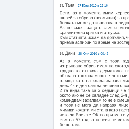
Таня
13.
27 Юни 2010 в 23:16
Бети, аз в момента имам херпес
шпрей за обрива (неомицин) за пр
болката може да използваш лидока
Аз не смея, защото съм кърмачк
сравнително кратка и отпуска.
Към статията искам да допълня, ч
приема аспирин по време на зосте
Дани
14.
28 Юни 2010 в 00:42
Аз в момента съм с това гадн
изтръпване обрив имам на окото,
трудно го откриха дерматолог н
обхвана толкова много тялото ми 
горяща като на клада жарава ми
днес 4-ти ден сам на лечение с зо
2 та вида така за 3 седмици че 
окото ако не се овладее след 2-я 
командвам захапвам го не е смешн
и това не мога да направя лице
мимики кожата ми стана като наст
чета за Вас сте ОК но при мен е 
съм на 57 год.за пенсия не иска
беше там.