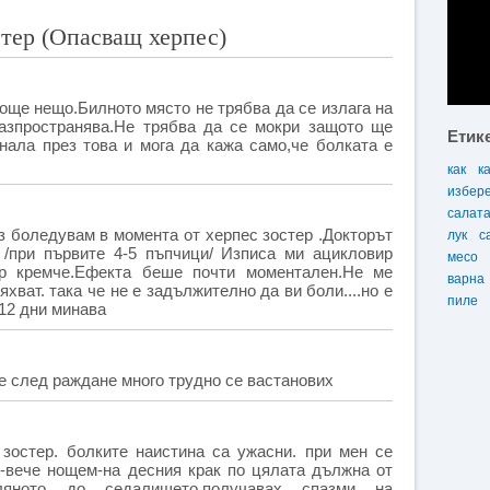
тер (Опасващ херпес)
още нещо.Билното място не трябва да се излага на
азпространява.Не трябва да се мокри защото ще
Етик
нала през това и мога да кажа само,че болката е
как
к
избер
салат
аз боледувам в момента от херпес зостер .Докторът
лук
с
 /при първите 4-5 пъпчици/ Изписа ми ацикловир
месо
ир кремче.Ефекта беше почти моментален.Не ме
варна
хват. така че не е задължително да ви боли....но е
пиле
-12 дни минава
е след раждане много трудно се вастанових
зостер. болките наистина са ужасни. при мен се
й-вече нощем-на десния крак по цялата дължна от
оляното до седалището.получавах спазми на