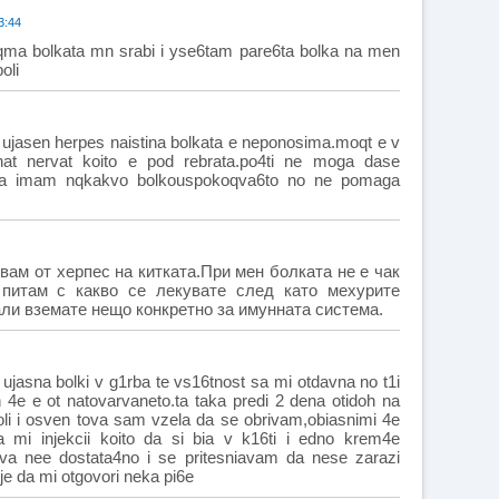
3:44
qma bolkata mn srabi i yse6tam pare6ta bolka na men
oli
 ujasen herpes naistina bolkata e neponosima.moqt e v
at nervat koito e pod rebrata.po4ti ne moga dase
kata imam nqkakvo bolkouspokoqva6to no ne pomaga
вам от херпес на китката.При мен болката не е чак
 питам с какво се лекувате след като мехурите
али вземате нещо конкретно за имунната система.
 ujasna bolki v g1rba te vs16tnost sa mi otdavna no t1i
 4e e ot natovarvaneto.ta taka predi 2 dena otidoh na
li i osven tova sam vzela da se obrivam,obiasnimi 4e
 mi injekcii koito da si bia v k16ti i edno krem4e
ova nee dostata4no i se pritesniavam da nese zarazi
je da mi otgovori neka pi6e