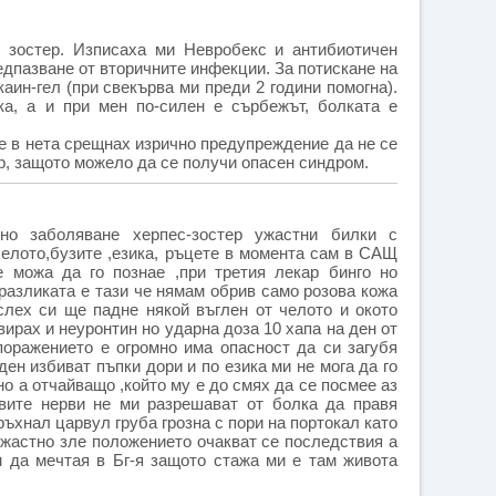
 зостер. Изписаха ми Невробекс и антибиотичен
едпазване от вторичните инфекции. За потискане на
ин-гел (при свекърва ми преди 2 години помогна).
а, а и при мен по-силен е сърбежът, болката е
е в нета срещнах изрично предупреждение да не се
р, защото можело да се получи опасен синдром.
о заболяване херпес-зостер ужастни билки с
челото,бузите ,езика, ръцете в момента сам в САЩ
е можа да го познае ,при третия лекар бинго но
разликата е тази че нямам обрив само розова кожа
слех си ще падне някой въглен от челото и окото
вирах и неуронтин но ударна доза 10 хапа на ден от
поражението е огромно има опасност да си загубя
ден избиват пъпки дори и по езика ми не мога да го
о а отчайващо ,който му е до смях да се посмее аз
вите нерви не ми разрешават от болка да правя
ръхнал царвул груба грозна с пори на портокал като
ужастно зле положението очакват се последствия а
м да мечтая в Бг-я защото стажа ми е там живота