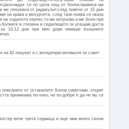
ят.разхождах се по цяла нощ от болки.правиха ми
 ме лекуваха от радикулит.след повече от 15 дни
ия на крака и мехурчета. след тази поява се оказа
 и на ходилото херпес.то ми изтръпва и ме боли при
о.болките в глезена и седалището ги усещам доста
а за 10-12 дни при мен дори нямаше външните
ично.
 е на 82 лекуват я с антидепресантимоля за съвет
о описаните от останалите болни симптоми, открит
тта преминава по-леко, но по-добре е да не му се
зостер вече трета седмица и още има много силни