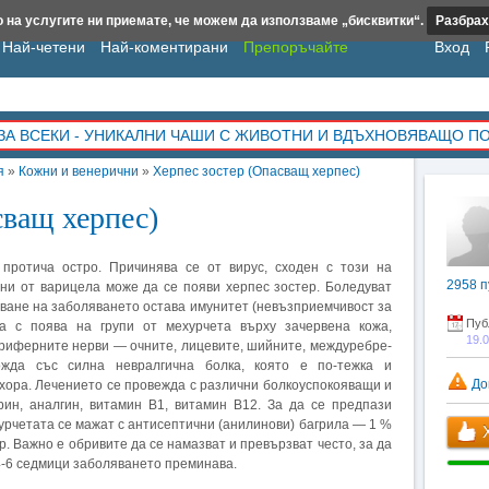
 на услугите ни приемате, че можем да използваме „бисквитки“.
Разбрах
Най-четени
Най-коментирани
Препоръчайте
Вход
ЗА ВСЕКИ - УНИКАЛНИ ЧАШИ С ЖИВОТНИ И ВДЪХНОВЯВАЩО П
я
»
Кожни и венерични
»
Херпес зостер (Опасващ херпес)
сващ херпес)
протича остро. Причинява се от вирус, сходен с този на
2958
п
лни от варицела може да се появи херпес зостер. Боледуват
ване на заболяването остава имунитет (невъзприемчивост за
Пуб
ра с поява на групи от мехурчета върху зачервена кожа,
19.
риферните нерви — очните, лицевите, шийните, междуребре-
жда със силна невралгична болка, която е по-тежка и
До
хора. Лечението се провежда с различни болкоуспокояващи и
ин, аналгин, витамин В1, витамин В12. За да се предпази
рчетата се мажат с антисептични (анилинови) багрила — 1 %
Х
р. Важно е обривите да се намазват и превързват често, за да
4-6 седмици заболяването преминава.