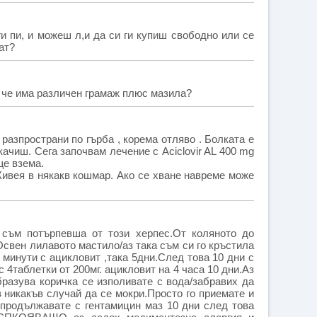
ги пи, и можеш л,и да си ги купиш свободно или се
ат?
, че има различен грамаж плюс мазила?
 разпространи по гърба , корема отляво . Болката е
качиш. Сега започвам лечение с Aciclovir AL 400 mg
ще взема.
 Живея в някакв кошмар. Ако се хване навреме може
съм потърпевша от този херпес.От коляното до
Освен лилавото мастило/аз така съм си го кръстила
0 минути с ацикловит ,така 5дни.След това 10 дни с
 4таблетки от 200мг. ацикловит на 4 часа 10 дни.Аз
бразува коричка се изполивате с вода/забравих да
в никакъв случай да се мокри.Просто го приемате и
.продължавате с гентамицин маз 10 дни след това