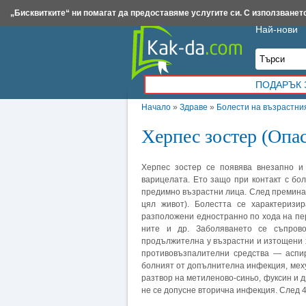
Insert.bg
Framar.bg
Kak-da.com
Iztochnik.com
BauBau.bg
NewAge.bg
„Бисквитките“ ни помагат да предоставяме услугите си. С използването
Най-нови
ПОДАРЪК 
Начало
»
Здраве
»
Болести на възрастни
Херпес зостер (Опа
Херпес зостер се появява внезапно и 
варицелата. Ето защо при контакт с бо
предимно възрастни лица. След премина
цял живот). Болестта се характеризи
разположени едностранно по хода на пе
ните и др. Заболяването се съпрово
продължителна у възрастни и изтощени 
противовъзпалителни средства — аспир
болният от допълнителна инфекция, меху
разтвор на метиленово-синьо, фуксин и д
не се допусне вторична инфекция. След 