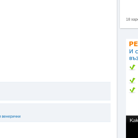
18 хар
и венерични