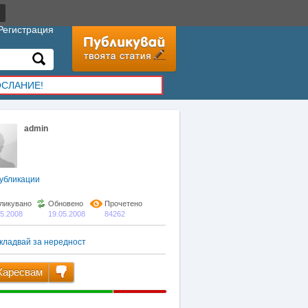
Регистрация
ОСЛАНИЕ!
admin
убликации
ликувано
Обновено
Прочетено
05.2008
19.05.2008
84262
кладвай за нередност
аресвам