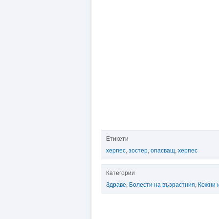
Етикети
херпес
,
зостер
,
опасващ
,
херпес
Категории
Здраве
,
Болести на възрастния
,
Кожни 