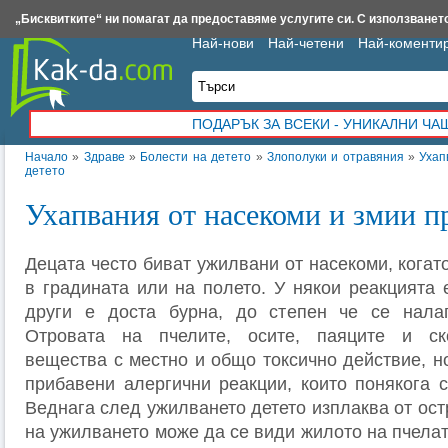
Insert.bg
Framar.bg
Kak-da.com
Iztochnik.com
BauBau.bg
NewAge.bg
„Бисквитките“ ни помагат да предоставяме услугите си. С използването
Най-нови
Най-четени
Най-коменти
ПОДАРЪК ЗА ВСЕКИ - УНИКАЛНИ Ч
Начало
»
Здраве
»
Болести на детето
»
Злополуки и отравяния
»
Ухап
детето
Ухапвания от насекоми и змии п
Децата често биват ужилвани от насекоми, когато
в градината или на полето. У някои реакцията 
други е доста бурна, до степен че се нала
Отровата на пчелите, осите, паяците и ск
вещества с местно и общо токсично действие, н
прибавени алергични реакции, които понякога с
Веднага след ужилването детето изплаква от ост
на ужилването може да се види жилото на пчелат