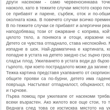
други насекоми - само червеносинкава точ
наоколо, като в тежките случаи мястото скоро по
се прибавят и парене, сърбеж, оток и по-обш
околната кожа. В повечето случаи всичко премин
В по-тежките случаи се прибавят и алергични реа
наподобяващ този от ожарване с коприва, кой
цялото тяло, а понякога и отоци, изразени н
Детето се чувства отпаднало, става неспокойно.
изпадне в шок. Най-драматична е картината, к
попадне в устата на детето заедно със зърно гро
сладък плод. Ужилването в устата води до бързо
гърлото, при което пострадалото може да загине 
Тежка картина представя ухапването от скорпион:
общите прояви са по-бурни, детето има гаден
повръща. Настъпват отпадналост, обърканост, п
и гърчове.
Първа помощ при ужилвапе от насекоми трябв
всеки възрастен. Ако жилото все още стои, то 
Веднага след това се изстисква мястото на у