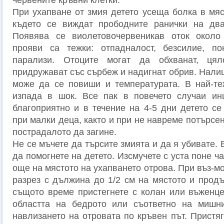
червените кръвни клетки.
При ухапване от змия детето усеща болка в мяс
където се виждат прободните ранички на два
Появява се виолетовочервеникав оток около
прояви са тежки: отпадналост, безсилие, по
парализи. Отоците могат да обхванат, цял
придружават със сърбеж и надигнат обрив. Налиц
може да се повиши и температурата. В най-те
изпада в шок. Все пак в повечето случаи ин
благоприятно и в течение на 4-5 дни детето се
при малки деца, както и при не навреме потърс
пострадалото да загине.
Не се мъчете да търсите змията и да я убивате. 
да помогнете на детето. Изсмучете с уста поне ч
още на мястото на ухапването отрова. При въз-м
разрез с дължина до 1/2 см на мястото и продъ
същото време пристегнете с колан или въженце
областта на бедрото или съответно на мишни
навлизането на отровата по кръвен път. Пристя