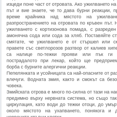
изцеди поне част от отровата. Ако ужилването на
път и вие знаете, че то дава бурни реакции, п
време крайника над мястото на ужилван
разпространението на отровата по кръвен път. 
ужилването с кортизонова помада, с разреден
амонячна сода или сода за хляб. Поставяйте ст
смятате, че ужилването е от стършел или ск
правете със светлорозов разтвор от калиев хип
са налице по-тежки прояви или пък ги о
пострадалото при лекар, който ще предприе
борба с бурните алергични реакции.
Пепелянката и усойницата са най-опасните от ра
влечуги. Водната змия, както и смокът са без
човека.
Змийската отрова е много по-силна от тази на на
предимно върху нервната система, но също та
циркулация, като води до тежки отоци, до умър
около мястото на ухапването, понякога и 