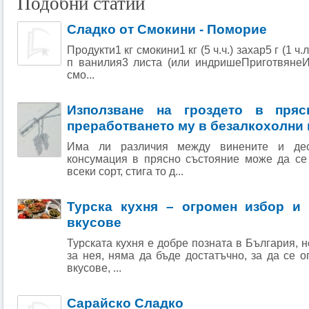
Подобни статии
Сладко от Смокини - Поморие
Продукти1 кг смокини1 кг (5 ч.ч.) захар5 г (1 ч
п ванилия3 листа (или индришеПриготвянеИ
смо...
Използване на гроздето в пряс
преработването му в безалкохолни
Има ли различия между винените и дес
консумация в прясно състояние може да се 
всеки сорт, стига то д...
Турска кухня – огромен избор и 
вкусове
Турската кухня е добре позната в България, н
за нея, няма да бъде достатъчно, за да се 
вкусове, ...
Сарайско Сладко