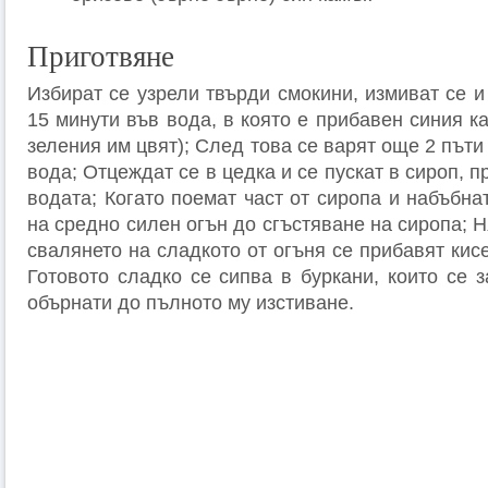
Приготвяне
Избират се узрели твърди смокини, измиват се и
15 минути във вода, в която е прибавен синия ка
зеления им цвят); След това се варят още 2 пъти
вода; Отцеждат се в цедка и се пускат в сироп, п
водата; Когато поемат част от сиропа и набъбна
на средно силен огън до сгъстяване на сиропа; 
свалянето на сладкото от огъня се прибавят кис
Готовото сладко се сипва в буркани, които се 
обърнати до пълното му изстиване.