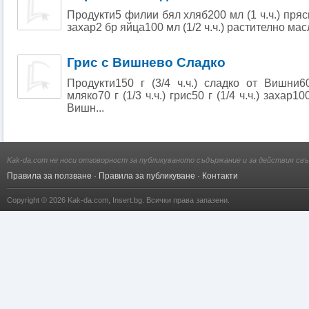
Продукти5 филии бял хляб200 мл (1 ч.ч.) прясн
захар2 бр яйца100 мл (1/2 ч.ч.) растително масл
Грис с Вишнево Сладко
Продукти150 г (3/4 ч.ч.) сладко от Вишни6
мляко70 г (1/3 ч.ч.) грис50 г (1/4 ч.ч.) захар10
Вишн...
Kak-da.com не носи отговорност за публикуваното съдържание и за действия свъ
Правила за ползване
·
Правила за публикуване
·
Контакти
Copyright © 2026
Kak-da.com
,
Insert.bg
. Всички права запазени.