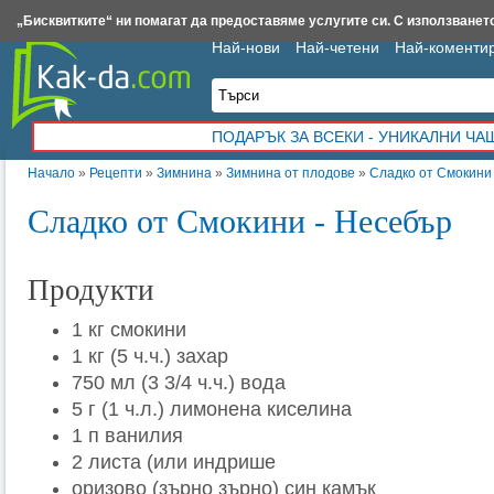
Insert.bg
Framar.bg
Kak-da.com
Iztochnik.com
BauBau.bg
NewAge.bg
„Бисквитките“ ни помагат да предоставяме услугите си. С използването
Най-нови
Най-четени
Най-коменти
ПОДАРЪК ЗА ВСЕКИ - УНИКАЛНИ Ч
Начало
»
Рецепти
»
Зимнина
»
Зимнина от плодове
»
Сладко от Смокини
Сладко от Смокини - Несебър
Продукти
1 кг смокини
1 кг (5 ч.ч.) захар
750 мл (3 3/4 ч.ч.) вода
5 г (1 ч.л.) лимонена киселина
1 п ванилия
2 листа (или индрише
оризово (зърно зърно) син камък