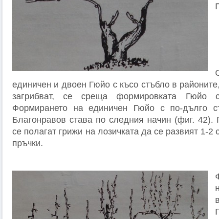
единичен и двоен Гюйо с късо стъбло в районите,
загрибват, се среща формировката Гюйо с
Формирането на единичен Гюйо с по-дълго с
Благонравов става по следния начин (фиг. 42).
се полагат грижи на лозичката да се развият 1-2
пръчки.