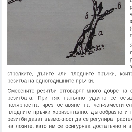
стрелките, дъгите или плодните пръчки, коит
резитба на едногодишните пръчки.
Смесените резитби отговарят много добре на 
резитбата. При тях напълно удачно се осъ
полярността чрез оставяне на чеп-заместите
плодните пръчки хоризонтално, дъгообразно и т
резитби дават възможност да се регулират раст
на лозите, като им се осигурява достатъчно и 