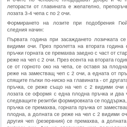
леторасти от главината е желателно, препоръч
лозата 3-4 чепа с по 2 очи.
Формирането на лозите при подобрения Гю
следния начин:
Първата година при засаждането лозичката се
видими очи. През пролетта на втората година 
пръчки горната се премахва заедно с част от ста
реже на чеп с 2 очи. През есента на втората год
се от горното око на чепа, се оставя за плодн
реже на заместващ чеп с 2 очи, а едната от пръ
спящите пъпки по-ниско на главината - от другат
пръчка, се реже също на чеп с 2 видими очи (
лозата се оформя с една плодна пръчка и два ч
следващите резитби формировката се поддържа, 
пръчка се премахва, горната пръчка от замества
плодна, а долната се реже на чел с 2 видими оч
другия чеп (резервния) се премахва, а долната