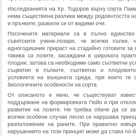
Изследванията на Хр. Тодоров върху сорта Пами
няма съществена разлика между родовнтостта на
и пръчките, развили се от видими очи.
Посочените материали са в пълно единство
съветските учени-лозари, че всички пъпки,
едногодишния прираст на стадийно готовите за 
такива са лозите, засаждани в широката практ
плодни, затова са необходими само съответни ус
съцветия в пъпките, съответно и плодовит
условията на външната среда, при които те 
биологичните особености на сорта.
От описаното е явно, че съществуват извес
поддържане на формировката Гюйо и при откло
развитие на лозите. Не трябва обаче да се за
всички особени случаи лесно се нарушава принц
разположение на раните. При правилно извър
нарушението на този принцип може да става по-б