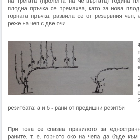
на третата (пролетта на четвъртата) година пл
плодна пръчка се премахва, като за нова плод
горната пръчка, развила се от резервния чеп, 
реже на чеп с две очи.
резитбата: а и б - рани от предишни резитби
При това се спазва правилото за едностран
раните, т. е. горното око на чепа да бъде към