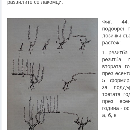
развилите се лакомци.
Фиг. 44
подобрен 
лозички съ
растеж:
1- резитба 
резитба 
втората го
през есент
5 - формир
зa поддъ
третата го
през есе
година - о
а, б, в