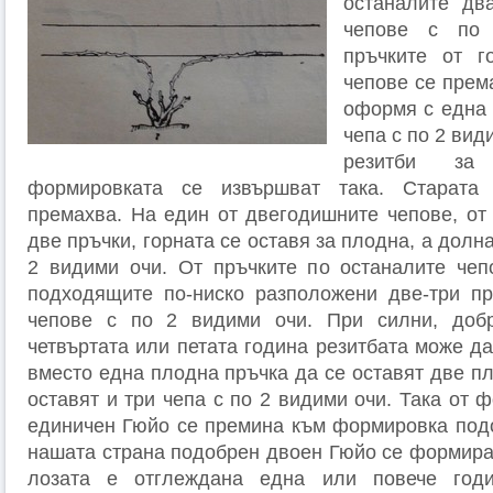
останалите дв
чепове с по
пръчките от г
чепове се према
оформя с една 
чепа с по 2 ви
резитби за
формировката се извършват така. Старата
премахва. На един от двегодишните чепове, от 
две пръчки, горната се оставя за плодна, а долн
2 видими очи. От пръчките по останалите чеп
подходящите по-ниско разположени две-три пр
чепове с по 2 видими очи. При силни, доб
четвъртата или петата година резитбата може да
вместо една плодна пръчка да се оставят две пл
оставят и три чепа с по 2 видими очи. Така от
единичен Гюйо се премина към формировка под
нашата страна подобрен двоен Гюйо се формира 
лозата е отглеждана една или повече год