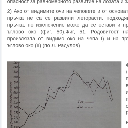
опасност за равномерното развитие на лозата и з
2) Ако от видимите очи на чеповете и от основа
пръчка не са се развили леторасти, подход
пръчка, по изключение може да се остави и пр
ъглово око (фиг. 50).Фиг, 51. Родовитост н
произлязла от видимо око на чепа I) и на пр
ъглово око (II) (по Л. Радулов)