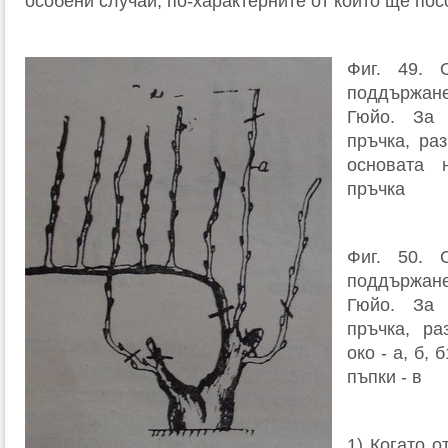
особени случаи, по-характерните от които ще пос
Фиг. 49. 
поддържа
Гюйо. За 
пръчка, ра
основата 
пръчка
Фиг. 50. 
поддържа
Гюйо. За 
пръчка, ра
око - а, б,
пъпки - в
1) Когато о