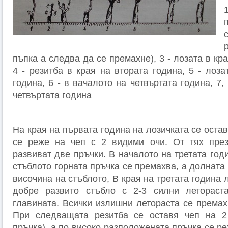
пъпка а следва да се премахне), 3 - лозата в кр
4 - резитба в края на втората година, 5 - лоза
година, 6 - в вачалото на четвъртата година, 7,
четвъртата година
На края на първата година на лозичката се остав
се реже на чеп с 2 видими очи. От тях през
развиват две пръчки. В началото на третата го
стъблото горната пръчка се премахва, а долната
височина на стъблото, В края на третата година 
добре развито стъбло с 2-3 силни леторас
главината. Всички излишни летораста се премах
При следващата резитба се оставя чеп на 2 
пръчка), а по-високо разположената пръчка се ре