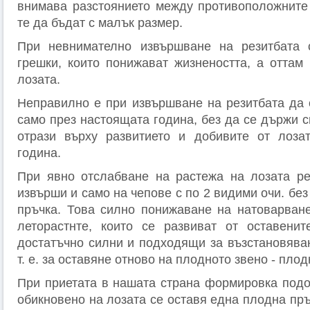
внимава разстоянието между противоположните
те да бъдат с малък размер.
При невнимателно извършване на резитбата 
грешки, които понижават жизнеността, а оттам
лозата.
Неправилно е при извършване на резитбата да 
само през настоящата година, без да се държи с
отрази върху развитието и добивите от лоза
година.
При явно отслабване на растежа на лозата ре
извърши и само на чепове с по 2 видими очи. без
пръчка. Това силно понижаване на натоварван
леторастнте, които се развиват от оставенит
достатъчно силни и подходящи за възстановява
т. е. за оставяне отново на плодното звено - плод
При приетата в нашата страна формировка под
обикновено на лозата се оставя една плодна пръч