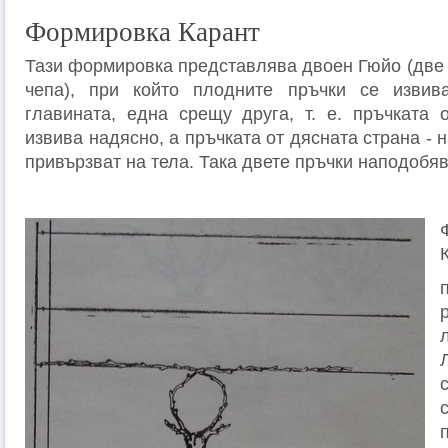
Формировка Карант
Тази формировка представлява двоен Гюйо (две 
чепа), при който плодните пръчки се извив
главината, една срещу друга, т. е. пръчката 
извива надясно, а пръчката от дясната страна - 
привързват на тела. Така двете пръчки наподобяв