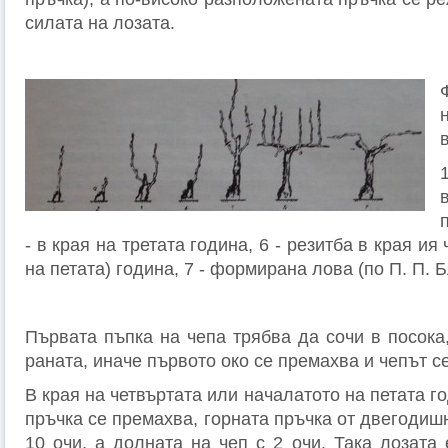
силата на лозата.
- в края на третата година, 6 - резитба в края ия
на петата) година, 7 - формирана лова (по П. П. 
Първата пъпка на чепа трябва да сочи в посока
раната, иначе първото око се премахва и чепът се
В края на четвъртата или началатото на петата г
пръчка се премахва, горната пръчка от двегодишн
10 очи, а долната на чеп с 2 очи. Така лозата