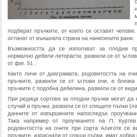
подберат пръчките, от които се оставят чепове
останат от външната страна на нанесените рани.
Възможността да се използват за плодни п
нормално дебели леторасти, развили се от ъглов
от фиг. 51 .
Както личи от диаграмата, родовитостта на оч
пръчките, развили се от ъглови очи, е близка
пръчките с подобна дебелина, развили се от види
При редица сортове за плодни пръчки могат да 
случай и пръчки, развили се от спящите пъпки (л
данните от извършените напоследък проучвани
Така например от проучването на П. Курте
родовнтостта на очите при сорта Алиготе се в
пръчките, израснали от спящи пъпки, имат добра 