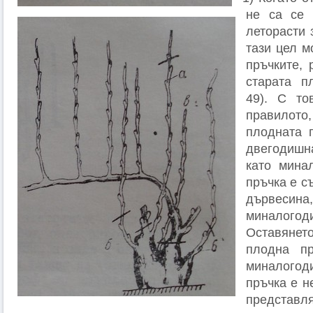
не са се 
леторасти 
тази цел м
пръчките, 
старата п
49). С то
правилот
плодната 
двегодиш
като мина
пръчка е с
дървес
миналог
Оставяне
плодна пр
миналог
пръчка е н
предста