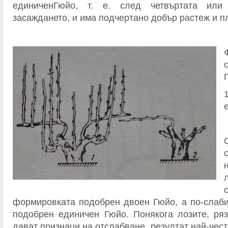
единиченГюйо, т. е. след четвъртата или
засаждането, и има подчертано добър растеж и 
формировката подобрен двоен Гюйо, а по-слаб
подобрен единичен Гюйо. Понякога лозите, ря
дават признаци на отслабване, резултат най-чест