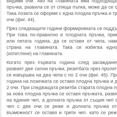
видими очи. Ако на главината има подходяща
пръчка, развила се от спяща пъпка, може да се 
Така лозата се оформя с една плодна пръчка и тр
очи (фиг. 44).
През следващите години формировката се поддъ
При това по-правилно е плодната пръчка, при
или петата година, да се остави от чепа, на
страна на главината. Така се избягва едно
(изтегляне) на главината.
Когато през първата година след засаждане
развият две силни пръчки, резитбата през пролет
се извършва на два чепа с по 2 очи (фиг. 45). П
година на лозичката се оставя плодна пръчка и д
2 очи. При следващата резитба старата плодна п
за нова плодна пръчка се оставя пръчката, развя
на единия чеп, а долната пръчка от същия чеп 
чеп с две очи се реже и долната пръчка от
възможност се оставя и трети чеп. като се реж