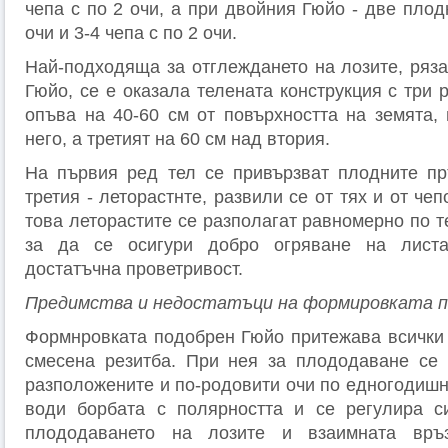
чепа с по 2 очи, а при двойния Гюйо - две плод
очи и 3-4 чепа с по 2 очи.
Най-подходяща за отглеждането на лозите, ряз
Гюйо, се е оказала телената конструкция с три 
опъва на 40-60 см от повърхността на земята, 
него, а третият на 60 см над втория.
На първия ред тел се привързват плодните пр
третия - леторастнте, развили се от тях и от че
това леторастите се разполагат равномерно по т
за да се осигури добро огряване на листа
достатъчна проветривост.
Предимства и недостатъци на формировката п
Формнровката подобрен Гюйо притежава всички
смесена резитба. При нея за плододаване се 
разположените и по-родовити очи по едногодишн
води борбата с полярността и се регулира с
плододаването на лозите и взаимната връ