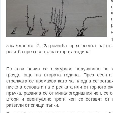
засаждането, 2, 2а-резитба през есента на пър
резитба през есента на втората година
По този начин се осигурява получаване на и
грозде още на втората година. През есента
стрелката се премахва като за плодна се остав
ниско в основата на стрелката или от горното ок
пръчка, развила се от миналогодишния чеп, се ос
Втори и евентуално трети чеп се оставят от 
развили от спящи пъпки.