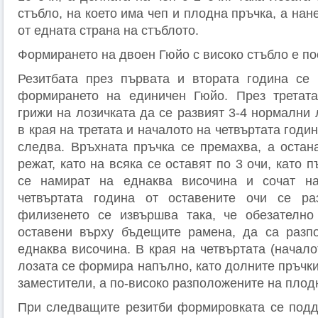
стъбло, на което има чеп и плодна пръчка, а нан
от едната страна на стъблото.
Формирането на двоен Гюйо с високо стъбло е пос
Резитбата през първата и втората година се 
формирането на единичен Гюйо. През третата
грижи на лозичката да се развият 3-4 нормални 
в края на третата и началото на четвъртата годи
следва. Връхната пръчка се премахва, а остан
режат, като на всяка се оставят по 3 очи, като 
се намират на еднаква височина и сочат на
четвъртата година от оставените очи се ра
филизенето се извършва така, че обезателно 
оставени върху бъдещите рамена, да са разп
еднаква височина. В края на четвъртата (начало
лозата се формира напълно, като долните пръчки
заместители, а по-високо разположените на плод
При следващите резитби формировката се подд