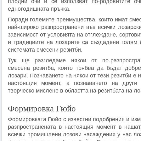
плодни очи и се използват по-родовитите о
едногодишната пръчка.
Поради големите преимущества, които имат смес
най-широко разпространени във всички лозарски
зависимост от условията на отглеждане, сортови
и традициите на лозарите са създадени голям
системата смесени резитби.
Тук ще разгледаме някои от по-разпростра
смесена резитба, които трябва да бъдат добр
лозари. Познаването на някои от тези резитби е 
настоящия момент, а познаването на други
творческо мислене в областта на резитбата на ло
Формировка Гюйо
Формировката Гюйо с известни подобрения и изм
разпространената в настоящия момент в нашат
всички промишлени лозови насаждения у нас лоз