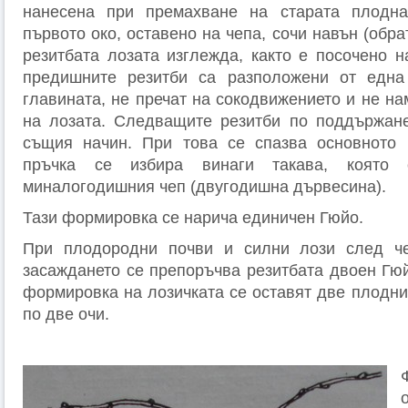
нанесена при премахване на старата плодна
първото око, оставено на чепа, сочи навън (обра
резитбата лозата изглежда, както е посочено н
предишните резитби са разположени от едн
главината, не пречат на сокодвижението и не н
на лозата. Следващите резитби по поддържане
същия начин. При това се спазва основното 
пръчка се избира винаги такава, която
миналогодишния чеп (двугодишна дървесина).
Тази формировка се нарича единичен Гюйо.
При плодородни почви и силни лози след че
засаждането се препоръчва резитбата двоен Гюй
формировка на лозичката се оставят две плодни
по две очи.