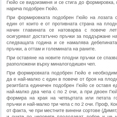
Гюйо се видоизменя и се стига до формировка, 
нарича подобрен Гюйо.
При формировката подобрен Гюйо на лозата се
един от които е от противната страна на плодн
начин главината се натоварва с повече лет
осигуряват достатъчно пръчки за поддържане н
следващата година и се намалява дебелината
пръчки, а оттам и големината на раните.
При оставяне на новите плодни пръчки се спазв
разположени върху миналогодишен чеп.
При формировката подобрен Гюйо е необходимо
да е най-малко с един в повече от броя на плодн
резитбата единичен подобрен Гюйо се оставя е
най-малко два чепа с по 2 очи, а при двоен Гю
формира на края на четвъртата или петата г
пръчки и най-малко три чепа с по 2 очи. Проф, К
от факта, че при местните винени сортове (Димят
и очите по чеповете плододават добре и че н