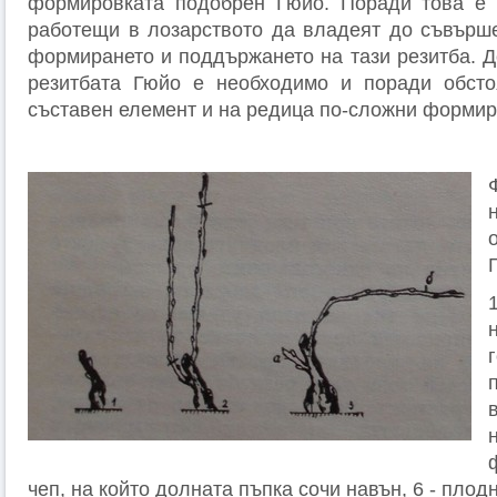
формировката подобрен Гюйо. Поради това е 
работещи в лозарството да владеят до съвърш
формирането и поддържането на тази резитба. Д
резитбата Гюйо е необходимо и поради обстоя
съставен елемент и на редица по-сложни формир
чеп, на който долната пъпка сочи навън, 6 - плод