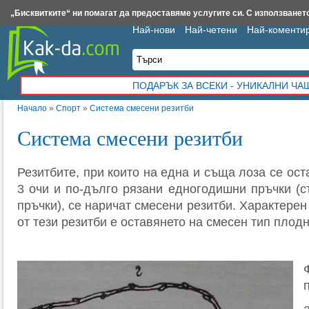
Insert.bg
Framar.bg
Kak-da.com
Iztochnik.com
BauBau.bg
NewAge.bg
„Бисквитките“ ни помагат да предоставяме услугите си. С използването
Най-нови
Най-четени
Най-коменти
ПОДАРЪК ЗА ВСЕКИ - УНИКАЛНИ Ч
Начало
»
Спорт
»
Система смесени резитби
Система смесени резитби
Резитбите, при които на една и съща лоза се ост
3 очи и по-дълго рязани едногодишни пръчки (с
пръчки), се наричат смесени резитби. Характерен
от тези резитби е оставянето на смесен тип плодно