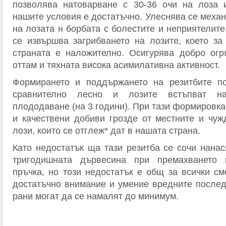
позволява натоварване с 30-36 очи на лоза и
нашите условия е достатъчно. Улеснява се меха
на лозата н борбата с болестите и неприятелит
се извършва загрибването на лозите, което за
страната е наложително. Осигурява добро огр
оттам и тяхната висока асимилативна активност.
Формирането и поддържането на резитбите п
сравнително лесно и лозите встъпват н
плододаване (на 3 години). При тази формировка
и качествени добиви грозде от местните и чуж
лози, които се отглеж* дат в нашата страна.
Като недостатък ща тази резитба се сочи нанас
тригодишната дървесина при премахването 
пръчка, но този недостатък е общ за всички см
достатъчно внимание и умение вредните послед
рани могат да се намалят до минимум.