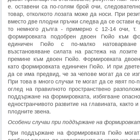
е. оставени са по-голям брой очи, следователн
товар, отколкото лозата може да носи. При рези
вместо две плодни пръчки следва да се остави е
то немного дълга - примерно с 12-14 очи, т.
формировката подобрен двоен Гюйо към фо
единичен Гюйо с по-малко натоварване
възстановяване силата на растежа на лозите
премине към двоен Гюйо. Формировката двое
като формировката единичен Гюйо. И при двет
да се има предвид, че за чепове могат да се из
При това в много случаи те могат да се явят по-
оглед на правилното пространствено разполож
поддържане на формировката, избягване опаснос
едностранчивото развитие на главината, както 
плодните звена.
Особени случаи при поддържане на формировка
При поддържане на формировката Гюйо могат