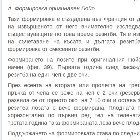
А. Формировка оригинален Гюйо
Тази формировка е създадена във Франция от д
на извършеното от него внимателно изследв
съществуващите по това време резитби. Тя е из
на съчетаване на късата и дългата резитб
формировка от смесените резитби.
Формирането на лозите при оригиналния Гюй
начин (фиг. 39). Първата година след засаж
резитба на един чеп с две очи.
През есента на втората или пролетта на трет
пръчка от чепа се реже на чеп с 2 очи (резерв
развила се от горното око- на 7-10 очи и остава
резитба лозата е вече формирана. Плодната п
хоризонтално по първия ред тел на телената
третата година така формираната лоза вече плод
Поддържането на формировката става по следния