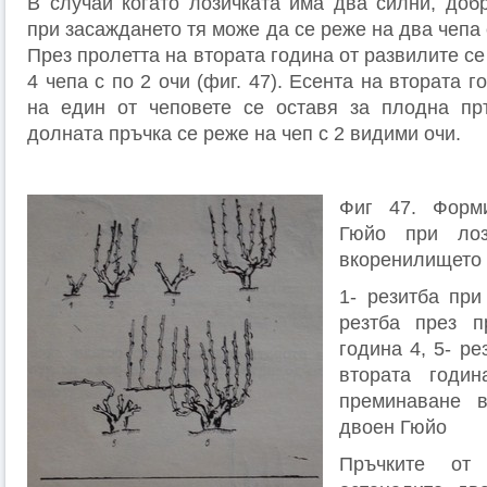
В случай когато лозичката има два силни, добр
при засаждането тя може да се реже на два чепа 
През пролетта на втората година от развилите се
4 чепа с по 2 очи (фиг. 47). Есента на втората 
на един от чеповете се оставя за плодна пръ
долната пръчка се реже на чеп с 2 видими очи.
Фиг 47. Форм
Гюйо при лоз
вкоренилището 
1- резитба при
резтба през п
година 4, 5- ре
втората годин
преминаване 
двоен Гюйо
Пръчките от