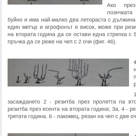
Ако през
лознчкат
буйно и има най-малко два летораста с дължина
един метър и агрофонът е висок, може при рези
на втората година да се остави една стрелка с 5
пръчка да се реже на чеп с 2 очи (фиг. 46).
засаждането 2 - резитба през пролетта па вто
резитба през есента на втората година; 3а, 4 - р
третата година. 6 - лакомец, рязан на чеп с две о