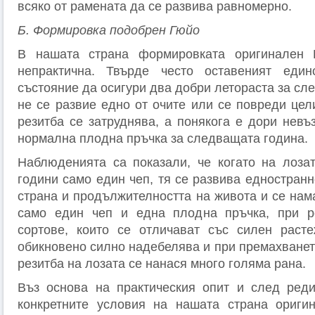
всяко от рамената да се развива равномерно.
Б. Формировка подобрен Гюйо
В нашата страна формировката оригинален 
непрактична. Твърде често оставеният еди
състояние да осигури два добри летораста за сл
не се развие едно от очите или се повреди цел
резитба се затруднява, а понякога е дори невъ
нормална плодна пръчка за следващата година.
Наблюденията са показали, че когато на лоза
години само един чеп, тя се развива едностранн
страна и продължителността на живота и се нам
само един чеп и една плодна пръчка, при 
сортове, които се отличават със силен расте
обикновено силно надебелява и при премахванет
резитба на лозата се нанася много голяма рана.
Въз основа на практическия опит и след ред
конкретните условия на нашата страна ориги