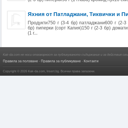
Яхния от Патладжани, Тиквички и П
Продукти750 г (3-4 бр) патладжани600 г (2-3 
бр) пиперки (сорт Капия)150 г (2-3 бр) домат
(1 г...
Kak-da.com не носи отговорност за публикуваното съдържание и за действия свъ
Правила за ползване
·
Правила за публикуване
·
Контакти
Copyright © 2026
Kak-da.com
,
Insert.bg
. Всички права запазени.