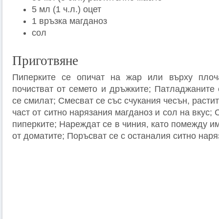
5 мл (1 ч.л.) оцет
1 връзка магданоз
сол
Приготвяне
Пиперките се опичат на жар или върху плоч
почистват от семето и дръжките; Патладжаните 
се смилат; Смесват се със счукания чесън, расти
част от ситно нарязания магданоз и сол на вкус;
пиперките; Нареждат се в чиния, като помежду им
от доматите; Поръсват се с останалия ситно наря