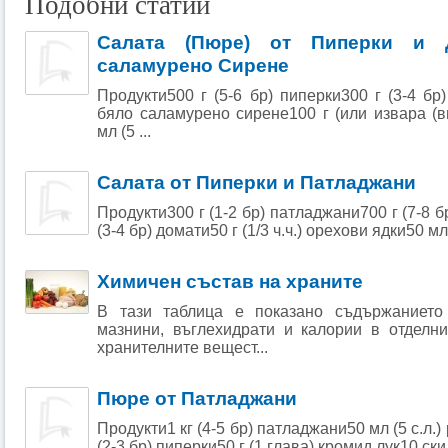
Подобни статии
Салата (Пюре) от Пиперки и 
саламурено Сирене
Продукти500 г (5-6 бр) пиперки300 г (3-4 бр
бяло саламурено сирене100 г (или извара (
мл (5 ...
Салата от Пиперки и Патладжани
Продукти300 г (1-2 бр) патладжани700 г (7-8 б
(3-4 бр) домати50 г (1/3 ч.ч.) орехови ядки50 мл 
Химичен състав на храните
В тази таблица е показано съдържанието 
мазнини, въглехидрати и калории в отделни
хранителните вещест...
Пюре от Патладжани
Продукти1 кг (4-5 бр) патладжани50 мл (5 с.л.
(2-3 бр) пиперки50 г (1 глава) кромид лук10 ски