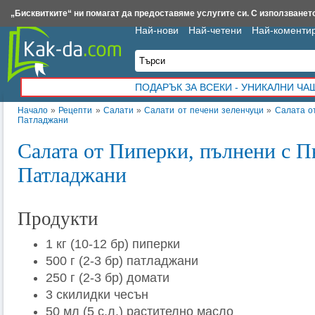
Insert.bg
Framar.bg
Kak-da.com
Iztochnik.com
BauBau.bg
NewAge.bg
„Бисквитките“ ни помагат да предоставяме услугите си. С използването
Най-нови
Най-четени
Най-коменти
ПОДАРЪК ЗА ВСЕКИ - УНИКАЛНИ Ч
Начало
»
Рецепти
»
Салати
»
Салати от печени зеленчуци
»
Салата о
Патладжани
Салата от Пиперки, пълнени с П
Патладжани
Продукти
1 кг (10-12 бр) пиперки
500 г (2-3 бр) патладжани
250 г (2-3 бр) домати
3 скилидки чесън
50 мл (5 с.л.) растително масло