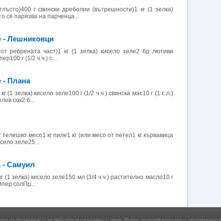
тлъсто)400 г свински дреболии (вътрешности)1 кг (1 зелка)
 се парязва на парченца...
е - Лешниковци
(от ребрената част)1 кг (1 зелка) кисело зеле2 бр лютиви
р100 г (1/2 ч.ч.) с...
 - Плана
 (1 зелка) кисело зеле100 г (1/2 ч.ч.) свинска мас10 г (1 с.л.)
лев сок2 б...
г телешко месо1 кг пиле1 кг (или месо от петел1 кг кървавица
исело зеле25...
 - Самуил
г (1 зелка) кисело зеле150 мл (3/4 ч.ч.) растително масло10 г
ипер солПр...
ото съдържание и за действия свързани с него. Всеки потребител носи отговорност