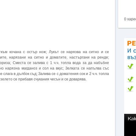
0 харе
ткъм кочана с остър нож; Лукът се нарязва на ситно и се
ите, нарязани на ситно и доматите, настъргани на ренде;
ориза; Сместа се залива с 1 ч.ч. топла вода за да набъбне
но нарязна магданоз и сол на вкус; Зелката се напълва със
е слага в дълбок съд; Залива се с доматения сок и 2 ч.ч. топла
е зелето се прибавя счукания чесън и се доварява.