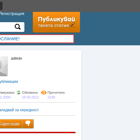
Регистрация
ОСЛАНИЕ!
admin
убликации
ликувано
Обновено
Прочетено
02.2009
19.03.2012
2238
кладвай за нередност
аресвам