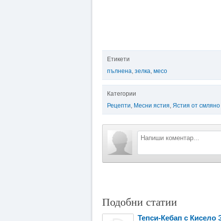
Етикети
пълнена
,
зелка
,
месо
Категории
Рецепти
,
Месни ястия
,
Ястия от смляно
Подобни статии
Тепси-Кебап с Кисело 