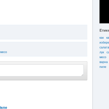
Етик
как
к
избер
салат
 месо
лук
с
месо
варна
пиле
Зеле