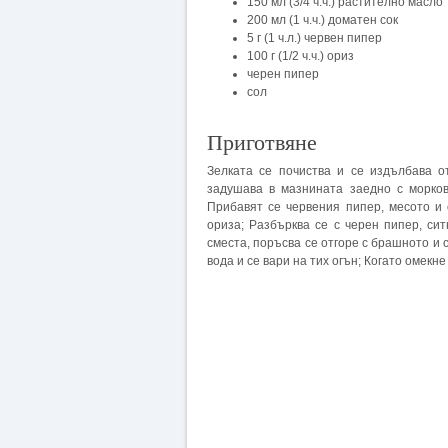
150 мл (3/4 ч.ч.) растително масло
200 мл (1 ч.ч.) доматен сок
5 г (1 ч.л.) червен пипер
100 г (1/2 ч.ч.) ориз
черен пипер
сол
Приготвяне
Зелката се почиства и се издълбава о
задушава в мазнината заедно с морков
Прибавят се червения пипер, месото и 
ориза; Разбърква се с черен пипер, сит
сместа, поръсва се отгоре с брашното и с
вода и се вари на тих огън; Когато омекн