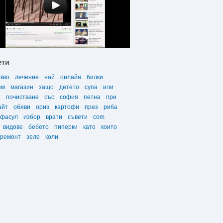
ети
акво
лечение
най
онлайн
билки
ем
магазин
защо
детето
супа
или
а
почистване
със
софия
петна
при
айт
обяви
ориз
картофи
през
риба
фасул
избор
врати
съвети
com
видове
бебето
пиперки
като
които
ремонт
зеле
коли