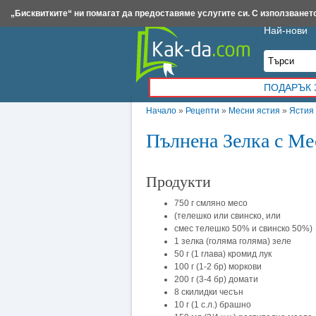
Insert.bg
Framar.bg
Kak-da.com
Iztochnik.com
BauBau.bg
NewAge.bg
„Бисквитките“ ни помагат да предоставяме услугите си. С използването
Най-нови
ПОДАРЪК 
Начало
»
Рецепти
»
Месни ястия
»
Ястия
Пълнена Зелка с Ме
Продукти
750 г смляно месо
(телешко или свинско, или
смес телешко 50% и свинско 50%)
1 зелка (голяма голяма) зеле
50 г (1 глава) кромид лук
100 г (1-2 бр) моркови
200 г (3-4 бр) домати
8 скилидки чесън
10 г (1 с.л.) брашно