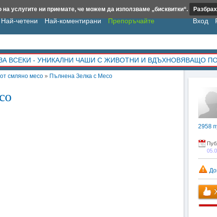
 на услугите ни приемате, че можем да използваме „бисквитки“.
Разбрах
Най-четени
Най-коментирани
Препоръчайте
Вход
ЗА ВСЕКИ - УНИКАЛНИ ЧАШИ С ЖИВОТНИ И ВДЪХНОВЯВАЩО П
 от смляно месо
»
Пълнена Зелка с Месо
со
2958
п
Пуб
05.
До
Х