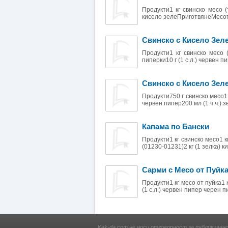
Продукти1 кг свинско месо (
кисело зелеПриготвянеМесото
Свинско с Кисело Зел
Продукти1 кг свинско месо 
пиперки10 г (1 с.л.) червен пипе
Свинско с Кисело Зеле
Продукти750 г свинско месо1 кг
червен пипер200 мл (1 ч.ч.) зе
Капама по Бански
Продукти1 кг свинско месо1 к
(01230-01231)2 кг (1 зелка) к
Сарми с Месо от Пуйка
Продукти1 кг месо от пуйка1 к
(1 с.л.) червен пипер черен п
Kak-da.com не носи отговорност за публикуван