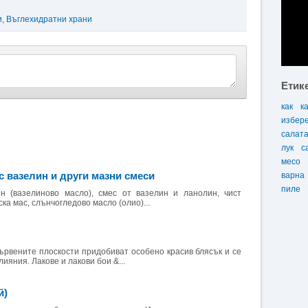
и
,
Въглехидратни храни
Етик
как
к
избер
салат
лук
с
месо
 вазелин и други мазни смеси
варна
пиле
 (вазелиново масло), смес от вазелин и ланолин, чист
ка мас, слънчогледово масло (олио)...
ървените плоскости придобиват особено красив блясък и се
ияния. Лакове и лакови бои &...
й)