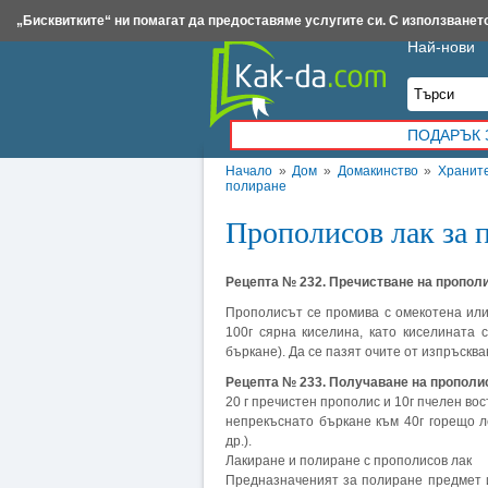
Insert.bg
Framar.bg
Kak-da.com
Iztochnik.com
BauBau.bg
NewAge.bg
„Бисквитките“ ни помагат да предоставяме услугите си. С използването
Най-нови
ПОДАРЪК 
Начало
»
Дом
»
Домакинство
»
Хранит
полиране
Прополисов лак за 
Рецепта № 232. Пречистване на пропол
Прополисът се промива с омекотена или
100г сярна киселина, като киселината 
бъркане). Да се пазят очите от изпръсква
Рецепта № 233. Получаване на прополи
20 г пречистен прополис и 10г пчелен вос
непрекъснато бъркане към 40г горещо л
др.).
Лакиране и полиране с прополисов лак
Предназначеният за полиране предмет 