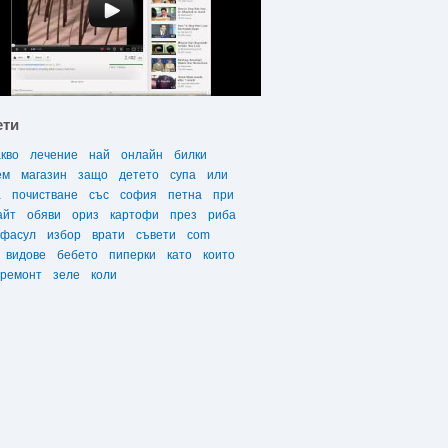
ети
акво
лечение
най
онлайн
билки
ем
магазин
защо
детето
супа
или
а
почистване
със
софия
петна
при
айт
обяви
ориз
картофи
през
риба
фасул
избор
врати
съвети
com
видове
бебето
пиперки
като
които
ремонт
зеле
коли