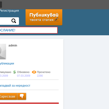
Регистрация
ОСЛАНИЕ!
admin
убликации
ликувано
Обновено
Прочетено
03.2009
07.03.2009
2290
кладвай за нередност
аресвам