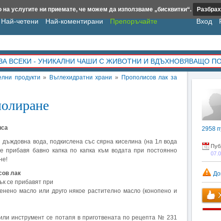
 на услугите ни приемате, че можем да използваме „бисквитки“.
Разбрах
Най-четени
Най-коментирани
Препоръчайте
Вход
ЗА ВСЕКИ - УНИКАЛНИ ЧАШИ С ЖИВОТНИ И ВДЪХНОВЯВАЩО П
елни продукти
»
Въглехидратни храни
»
Прополисов лак за
полиране
иса
2958
п
 дъждовна вода, подкислена със сярна киселина (на 1л вода
Пуб
се прибавя бавно капка по капка към водата при постоянно
07.
не!
сов лак
До
ък се прибавят при
енено масло или друго някое растително масло (конопено и
Х
или инструмент се потапя в приготвената по рецепта № 231