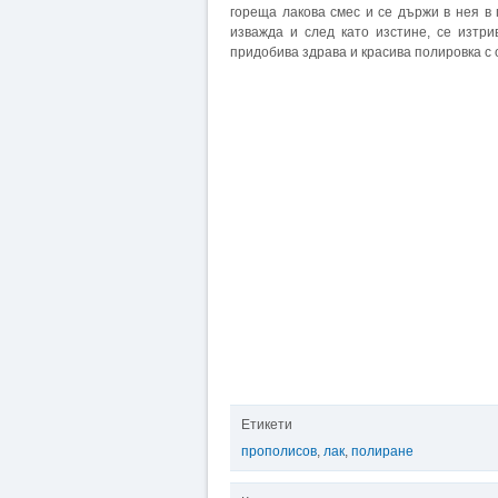
гореща лакова смес и се държи в нея в
изважда и след като изстине, се изтр
придобива здрава и красива полировка с 
Етикети
прополисов
,
лак
,
полиране