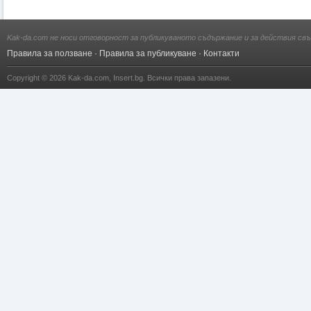
Kak-da.com не носи отговорност за публикуваното съдържание и за действия свъ
Правила за ползване
·
Правила за публикуване
·
Контакти
Copyright © 2026
Kak-da.com
,
Insert.bg
. Всички права запазени.