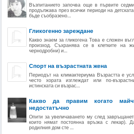
Възпитанието започва още в първите седм
продължава през всички периоди на детската 
бъде съобразено...
Гликогенно зареждане
Какво знаем за гликогена Това е сложен въг
произход. Съхранява се в клетките на жи
чернодробни) и...
Спорт на възрастната жена
Периодът на климактериума Възрастта е усл
често хората изглеждат или по-възраст
истинската си възрас...
Какво да правим когато майч
недостатъчно
Опити за увеличаването му след завръщанет
които нямат постоянна връзка с лекар). 
родилния дом сте ...