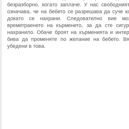
безразборно, когато заплаче. У нас свободни
означава, че на бебето се разрешава да суче к
докато се нахрани. Следователно вие мо
времетраенето на кърменето, за да сте сигур
нахранило. Обаче броят на кърменията и инте
бива да променяте по желание на бебето. Вя
убедени в това.