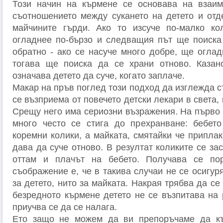
Този начин на кърмене се основава на взаим
съотношението между сукането на детето и отд
майчините гърди. Ако то изсуче по-малко ко
огладнее по-бързо и следващия път ще поиска 
обратно - ако се насуче много добре, ще оглад
тогава ще поиска да се храни отново. Казан
означава детето да суче, когато заплаче.
Макар на пръв поглед този подход да изглежда с
се възприема от повечето детски лекари в света,
Срещу него има сериозни възражения. На първо 
много често се стига до прехранване: бебет
коремни колики, а майката, смятайки че приплак
дава да суче отново. В резултат коликите се за
оттам и плачът на бебето. Получава се пор
съображение е, че в такива случаи не се осигур
за детето, нито за майката. Накрая трябва да се
безредното кърмене детето не се възпитава на 
приучва се да се налага.
Ето защо не можем да ви препоръчаме да к