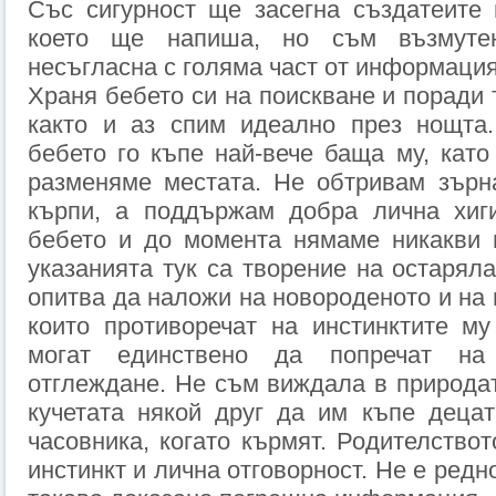
Със сигурност ще засегна създатеите 
което ще напиша, но съм възмуте
несъгласна с голяма част от информация
Храня бебето си на поискване и поради 
както и аз спим идеално през нощта
бебето го къпе най-вече баща му, като
разменяме местата. Не обтривам зърн
кърпи, а поддържам добра лична хиги
бебето и до момента нямаме никакви 
указанията тук са творение на остаряла
опитва да наложи на новороденото и на 
които противоречат на инстинктите м
могат единствено да попречат на
отглеждане. Не съм виждала в природат
кучетата някой друг да им къпе деца
часовника, когато кърмят. Родителствот
инстинкт и лична отговорност. Не е редн