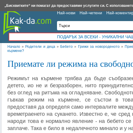
Insert.bg
Framar.bg
Kak-da.com
Iztochnik.com
BauBau.bg
NewAge.bg
„Бисквитките“ ни помагат да предоставяме услугите си. С използването
Най-нови
Най-четени
Най-коменти
ПОДАРЪК ЗА ВСЕКИ - УНИКАЛНИ Ч
Начало
»
Родители и деца
»
Бебето
»
Грижи за новороденото
»
Прие
кърмене?
Приемате ли режима на свободн
Режимът на кърмене трябва да бъде съобразен
детето, ио не и безразборен, нито принудителн
без оглед на ритъма на огладняване. Свободното
гъвкав режим на кърмене, се състои в тов
предоставя да определя само интервалите между
времетраенето на сукането. Известно е, че сред
народи това е нормално явление - на бебето се 
заплаче. Така е било в недалечното минало и у н