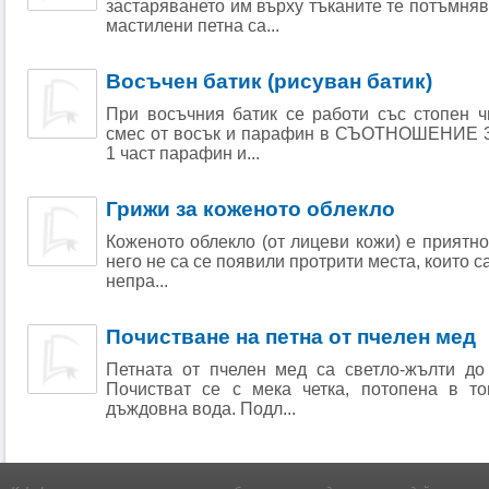
застаряването им върху тъканите те потъмняв
мастилени петна са...
Восъчен батик (рисуван батик)
При восъчния батик се работи със стопен ч
смес от восък и парафин в СЪОТНОШЕНИЕ 3 
1 част парафин и...
Грижи за коженото облекло
Коженото облекло (от лицеви кожи) е приятно
него не са се появили протрити места, които с
непра...
Почистване на петна от пчелен мед
Петната от пчелен мед са светло-жълти до
Почистват се с мека четка, потопена в т
дъждовна вода. Подл...