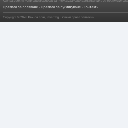
Kak-da.com не носи отговорност за публикуваното съдържание и за действия свъ
Правила за ползване
·
Правила за публикуване
·
Контакти
Copyright © 2026
Kak-da.com
,
Insert.bg
. Всички права запазени.