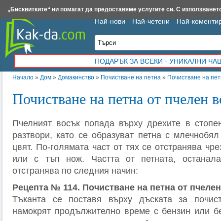
Insert.bg
Framar.bg
Kak-da.com
Iztochnik.com
BauBau.bg
NewAge.bg
„Бисквитките“ ни помагат да предоставяме услугите си. С използването
Най-нови
Най-четени
Най-коменти
ПОДАРЪК ЗА ВСЕКИ - УНИКАЛНИ Ч
Начало
»
Дом
»
Домакинство
»
Почистване на петна
»
Почистване на пет
Почистване на петна от пчелен 
Пчелният восък попада върху дрехите в стопе
разтвори, като се образуват петна с млечнобя
цвят. По-голямата част от тях се отстранява чре
или с тъп нож. Частта от петната, останала
отстранява по следния начин:
Рецепта № 114. Почистване на петна от пчеле
Тъканта се поставя върху дъската за почис
намокрят продължително време с бензин или б