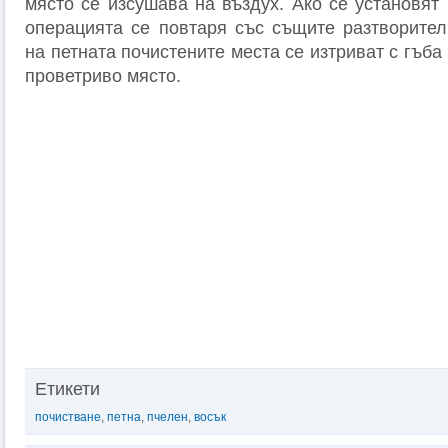
място се изсушава на въздух. Ако се установят
операцията се повтаря със същите разтворител
на петната почистените места се изтриват с гъба
проветриво място.
Етикети
почистване
,
петна
,
пчелен
,
восък