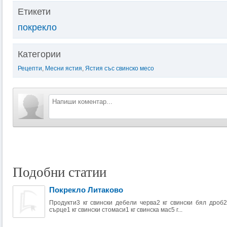
Етикети
покрекло
Категории
Рецепти
,
Месни ястия
,
Ястия със свинско месо
Подобни статии
Покрекло Литаково
Продукти3 кг свински дебели черва2 кг свински бял дроб2 
сърце1 кг свински стомаси1 кг свинска мас5 г...