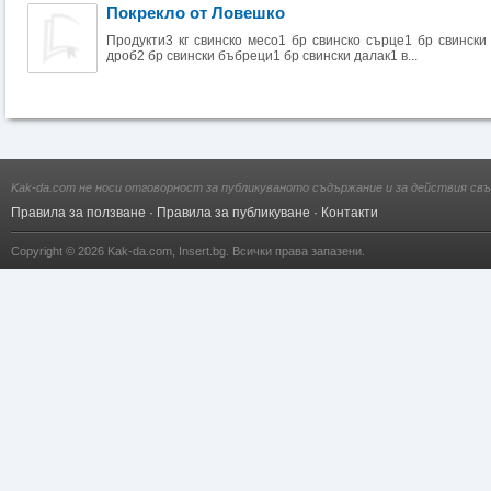
Покрекло от Ловешко
Продукти3 кг свинско месо1 бр свинско сърце1 бр свински
дроб2 бр свински бъбреци1 бр свински далак1 в...
Kak-da.com не носи отговорност за публикуваното съдържание и за действия свъ
Правила за ползване
·
Правила за публикуване
·
Контакти
Copyright © 2026
Kak-da.com
,
Insert.bg
. Всички права запазени.