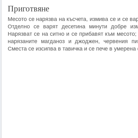
Приготвяне
Месото се нарязва на късчета, измива се и се ва
Отделно се варят десетина минути добре изм
Нарязват се на ситно и се прибавят към месото;
нарязаните магданоз и джоджен, червения пи
Сместа се изсипва в тавичка и се пече в умерена