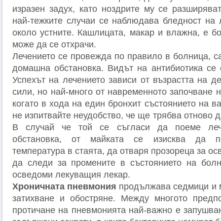
изразен задух, като ноздрите му се разширява
най-тежките случаи се наблюдава бледност на 
около устните. Кашлицата, макар и влажна, е б
може да се отхрачи.
Лечението се провежда по правило в болница, с
домашна обстановка. Видът на антибиотика се 
Успехът на лечението зависи от възрастта на д
сили, но най-много от навременното започване н
когато в хода на един бронхит състоянието на в
не изпитвайте неудобство, че ще трябва отново д
В случай че той се съгласи да поеме ле
обстановка, от майката се изисква да п
температура в стаята, да отваря прозореца за ос
да следи за промените в състоянието на болн
осведоми лекуващия лекар.
Хроничната пневмония
продължава седмици и м
затихване и обостряне. Между многото предпо
протичане на пневмонията най-важно е запушван