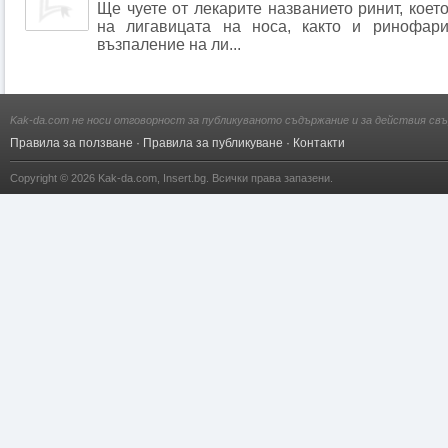
Ще чуете от лекарите названието ринит, коет
на лигавицата на носа, както и ринофари
възпаление на ли...
Kak-da.com не носи отговорност за публикуваното съдържание и за действия свъ
Правила за ползване
·
Правила за публикуване
·
Контакти
Copyright © 2026
Kak-da.com
,
Insert.bg
. Всички права запазени.