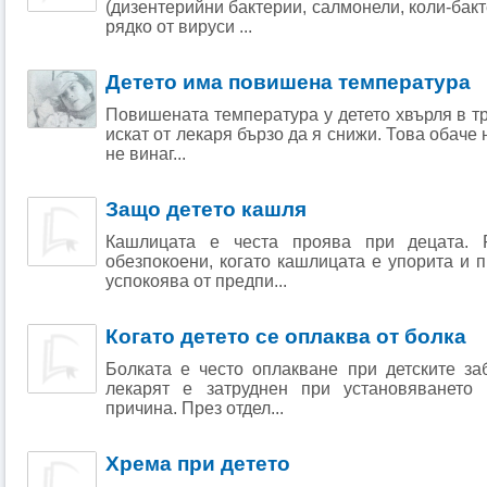
(дизентерийни бактерии, салмонели, коли-бакте
рядко от вируси ...
Детето има повишена температура
Повишената температура у детето хвърля в тр
искат от лекаря бързо да я снижи. Това обаче
не винаг...
Защо детето кашля
Кашлицата е честа проява при децата. 
обезпокоени, когато кашлицата е упорита и 
успокоява от предпи...
Когато детето се оплаква от болка
Болката е често оплакване при детските за
лекарят е затруднен при установяването 
причина. През отдел...
Хрема при детето