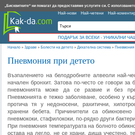
Insert.bg
Framar.bg
Kak-da.com
Iztochnik.com
BauBau.bg
NewAge.bg
„Бисквитките“ ни помагат да предоставяме услугите си. С използването
Най-нови
Най-четени
Най-коменти
ПОДАРЪК ЗА ВСЕКИ - УНИКАЛНИ Ч
Начало
»
Здраве
»
Болести на детето
»
Дихателна система
»
Пневмония 
Пневмония при детето
Възпалението на белодробните алвеоли най-че
начален бронхит. Затова по-често се говори за
пневмонията може да се развие и без пре
Пневмонията е тежко заболяване, особено у кър
протича тя у недоносени, рахитични, хипотро
хранени бебета. Причинители са обикновено 
пневмококи, стафилококи, по-рядко други бактери
При пневмония температурата на болното обикно
остава на легло, не се храни, диша учестено, т