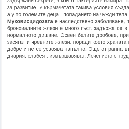
задържани секрети, в които бактериите намират 
за развитие. У кърмачетата такива условия създ
а у по-големите деца - попадането на чужди тела 
Муковисцидозата
е наследствено заболяване, п
бронхиалните жлези е много гъст, задържа се в
нормалното дишане. Освен белите дробове, при
засягат и чревните жлези, поради което храната
добре и не се усвоява напълно. Още от ранна в
диария, слабеят, измършавяват. Лечението е тру