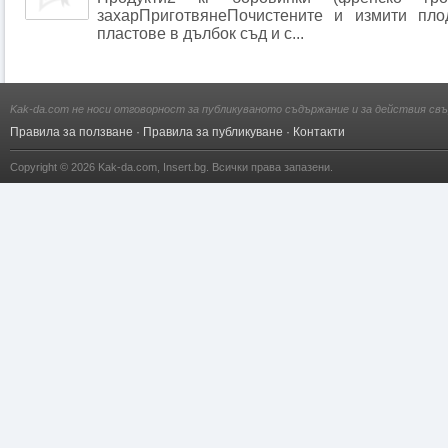
захарПриготвянеПочистените и измити пло
пластове в дълбок съд и с...
Kak-da.com не носи отговорност за публикуваното съдържание и за действия свъ
Правила за ползване
·
Правила за публикуване
·
Контакти
Copyright © 2026
Kak-da.com
,
Insert.bg
. Всички права запазени.