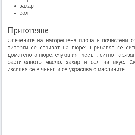
захар
сол
Приготвяне
Опечените на нагорещена плоча и почистени о
пиперки се стриват на пюре; Прибавят се сит
доматеното пюре, счуканият чесън, ситно наряза
растителното масло, захар и сол на вкус; См
изсипва се в чиния и се украсява с маслините.