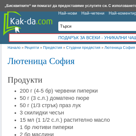
Insert.bg
Framar.bg
Kak-da.com
Iztochnik.com
BauBau.bg
NewAge.bg
„Бисквитките“ ни помагат да предоставяме услугите си. С използването
Най-нови
Най-четени
Най-коменти
ПОДАРЪК ЗА ВСЕКИ - УНИКАЛНИ Ч
Начало
»
Рецепти
»
Предястия
»
Студени предястия
»
Лютеница София
Лютеница София
Продукти
200 г (4-5 бр) червени пиперки
50 г (3 с.л.) доматено пюре
50 г (1/3 стрък) праз лук
3 скилидки чесън
15 мл (1 1/2 с.л.) растително масло
1 бр лютиви пиперки
2 бр маслини