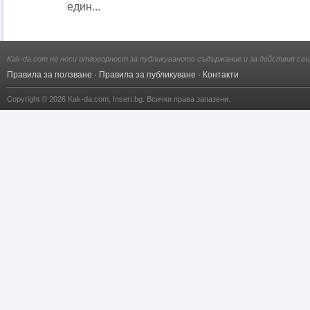
един...
Kak-da.com не носи отговорност за публикуваното съдържание и за действия свъ
Правила за ползване
·
Правила за публикуване
·
Контакти
Copyright © 2026
Kak-da.com
,
Insert.bg
. Всички права запазени.