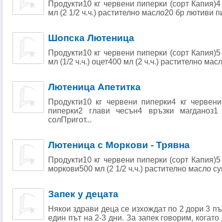
Продукти10 кг червени пиперки (сорт Капия)4
мл (2 1/2 ч.ч.) растително масло20 бр лютиви п
Шопска Лютеница
Продукти10 кг червени пиперки (сорт Капия)5
мл (1/2 ч.ч.) оцет400 мл (2 ч.ч.) растително масло
Лютеница Апетитка
Продукти10 кг червени пиперки4 кг червен
пиперки2 глави чесън4 връзки магданоз1
солПригот...
Лютеница с Моркови - Трявна
Продукти10 кг червени пиперки (сорт Капия)5
моркови500 мл (2 1/2 ч.ч.) растително масло су
Запек у децата
Някои здрави деца се изхождат по 2 дори 3 път
един път на 2-3 дни. За запек говорим, когато