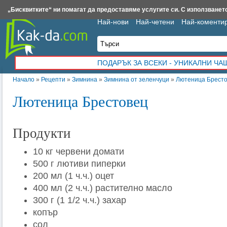
Insert.bg
Framar.bg
Kak-da.com
Iztochnik.com
BauBau.bg
NewAge.bg
„Бисквитките“ ни помагат да предоставяме услугите си. С използването
Най-нови
Най-четени
Най-коменти
ПОДАРЪК ЗА ВСЕКИ - УНИКАЛНИ Ч
Начало
»
Рецепти
»
Зимнина
»
Зимнина от зеленчуци
»
Лютеница Брест
Лютеница Брестовец
Продукти
10 кг червени домати
500 г лютиви пиперки
200 мл (1 ч.ч.) оцет
400 мл (2 ч.ч.) растително масло
300 г (1 1/2 ч.ч.) захар
копър
сол