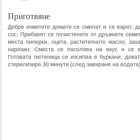
Приготвяне
Добре измитите домати се смилат и се варят, д
сос; Прибавят се почистените от дръжките семе
места пиперки, оцета, растителното масло, зах
нарязан; Сместа се посолява на вкус и се в
Готовата лютеница се изсипва в буркани, докат
стерилизира 30 минути (след завиране на водата)