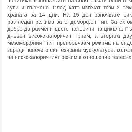
политика! Използвайте на воля разстителните м
супи и пържено. След като изтечат тези 2 се
храната за 14 дни. На 15 ден започвате цик
разгледан режима за ендоморфен тип. За екто
добре да размени двете половини на цикъла. Пъ
дневен висококалоричен прием, а втората дву
мезоморфният тип препоръчвам режима на ендо
заради повечето синтезирана мускулатура, колко
на нискокалоричният режим в отношение телесна