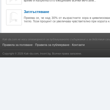
време и напрегнатото ежедневие всички мечтаем...
Затлъстяване
Приема се, че над 30% от възрастните хора в цивилизова
тегло. Този процент се увеличава чувствително при хората н.
Kak-da.com не носи отговорност за публикуваното съдържание и за действия свъ
Правила за ползване
·
Правила за публикуване
·
Контакти
Copyright © 2026
Kak-da.com
,
Insert.bg
. Всички права запазени.