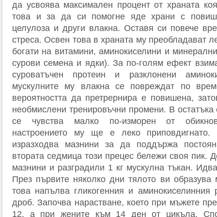
да усвоява максимален процент от храната коя
това и за да си помогне яде храни с пови
целулоза и други влакна. Оставя си повече вре
стреса. Освен това в храната му преобладават 
богати на витамини, аминокиселини и минерални
сурови семена и ядки). За по-голям ефект взим
суроватъчен протеин и разклонени аминок
мускулните му влакна се повреждат по врем
вероятността да претрернира е повишена, зато
необмислени тренировъчни промени. В остатъка 
се чувства малко по-изморен от oбикнов
настроението му ще е леко приповдигнато.
изразходва мазнини за да поддържа постоян
втората седмица този прецес бележи своя пик. До
мазнини и разградили 1 кг мускулна тъкан. Идв
През първите няколко дни тялото ви образува 
това напълва гликогенния и аминокиселинния 
дроб. Започва нарастване, което при мъжете пр
12, а при жените към 14 ден от цикъла. Сп