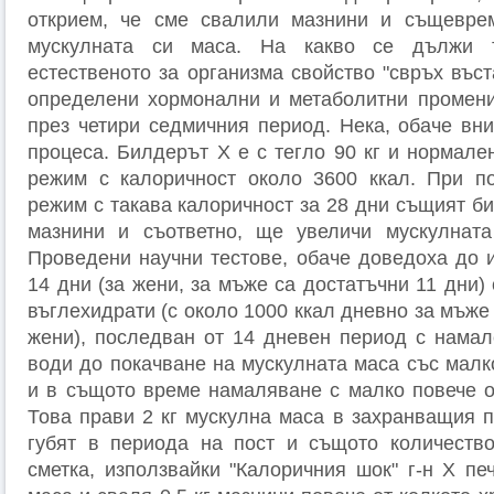
открием, че сме свалили мазнини и същевре
мускулната си маса. На какво се дължи 
естественото за организма свойство "свръх въс
определени хормонални и метаболитни промени
през четири седмичния период. Нека, обаче вн
процеса. Билдерът Х е с тегло 90 кг и нормале
режим с калоричност около 3600 ккал. При по
режим с такава калоричност за 28 дни същият би
мазнини и съответно, ще увеличи мускулната 
Проведени научни тестове, обаче доведоха до и
14 дни (за жени, за мъже са достатъчни 11 дни)
въглехидрати (с около 1000 ккал дневно за мъже 
жени), последван от 14 дневен период с намал
води до покачване на мускулната маса със малк
и в същото време намаляване с малко повече о
Това прави 2 кг мускулна маса в захранващия п
губят в периода на пост и същото количество
сметка, използвайки "Калоричния шок" г-н Х пе