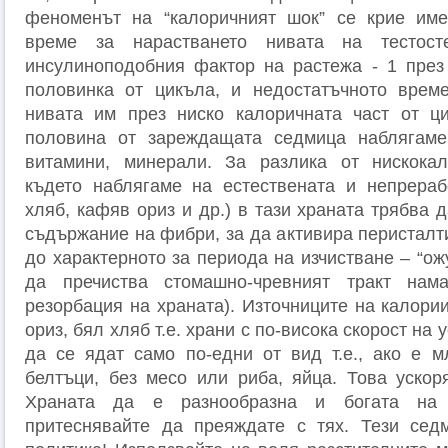
феноменът на “калоричният шок” се крие име
време за нарастването нивата на тестост
инсулиноподобния фактор на растежа - 1 през
половинка от цикъла, и недостатъчното врем
нивата им през ниско калоричната част от ци
половина от зареждащата седмица наблягаме
витамини, минерали. За разлика от нискокал
където наблягаме на естествената и непрераб
хляб, кафяв ориз и др.) в тази храната трябва 
съдържание на фибри, за да активира перисталти
до характерното за периода на изчистване – “ож
да пречиства стомашно-чревният тракт нам
резорбация на храната). Източниците на калори
ориз, бял хляб т.е. храни с по-висока скорост на
да се ядат само по-едни от вид т.е., ако е 
белтъци, без месо или риба, яйца. Това ускор
Храната да е разнообразна и богата на 
притеснявайте да преяждате с тях. Тези сед