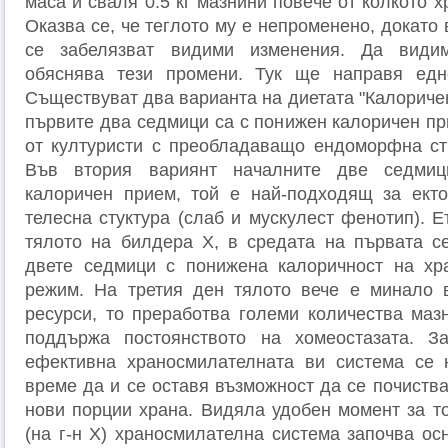
маса и сваля 0.5 кг мазнини повeче от колкото х
Оказва се, че теглото му е непроменено, докато
се забелязват видими изменения. Да видим
обяснява тези промени. Тук ще направя едн
Съществуват два варианта на диетата "Калориче
първите два седмици са с понижен калоричен пр
от културисти с преобладаващо ендоморфна стр
Във втория вариянт началните две седми
калоричен прием, той е най-подходящ за ект
телесна стуктура (слаб и мускулест фенотип). Е
тялото на билдера Х, в средата на първата с
двете седмици с понижена калоричност на хра
режим. На третия ден тялото вече е минало 
ресурси, то преработва големи количества маз
поддържа постоянството на хомеостазата. 
ефективна храносмилателната ви система се 
време да и се оставя възможност да се почиств
нови порции храна. Видяла удобен момент за то
(на г-н Х) храносмилателна система започва ос