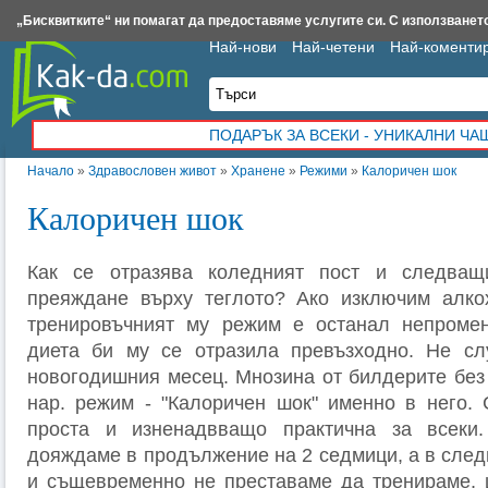
Insert.bg
Framar.bg
Kak-da.com
Iztochnik.com
BauBau.bg
NewAge.bg
„Бисквитките“ ни помагат да предоставяме услугите си. С използването
Най-нови
Най-четени
Най-коменти
ПОДАРЪК ЗА ВСЕКИ - УНИКАЛНИ Ч
Начало
»
Здравословен живот
»
Хранене
»
Режими
»
Калоричен шок
Калоричен шок
Как се отразява коледният пост и следващ
преяждане върху теглото? Ако изключим алко
тренировъчният му режим е останал непромен
диета би му се отразила превъзходно. Не сл
новогодишния месец. Мнозина от билдерите без 
нар. режим - "Калоричен шок" именно в него.
проста и изненадвващо практична за всеки
дояждаме в продължение на 2 седмици, а в сле
и същевременно не преставаме да тренираме, 