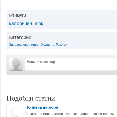
Етикети
калоричен
,
шок
Категории
Здравословен живот
,
Хранене
,
Режими
Подобни статии
Почивка на море
Почивка на море, разтоварване от напрегнатото ежедневие