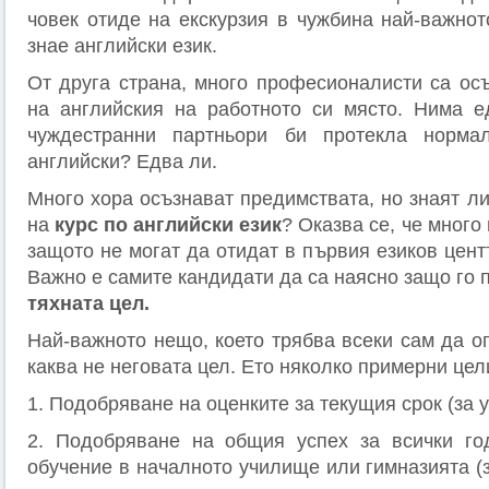
човек отиде на екскурзия в чужбина най-важнот
знае английски език.
От друга страна, много професионалисти са ос
на английския на работното си място. Нима е
чуждестранни партньори би протекла норма
английски? Едва ли.
Много хора осъзнават предимствата, но знаят ли
на
курс по английски език
? Оказва се, че много 
защото не могат да отидат в първия езиков центъ
Важно е самите кандидати да са наясно защо го п
тяхната цел.
Най-важното нещо, което трябва всеки сам да о
каква не неговата цел. Ето няколко примерни цел
1. Подобряване на оценките за текущия срок (за у
2. Подобряване на общия успех за всички го
обучение в началното училище или гимназията (з