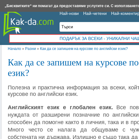
Insert.bg
Framar.bg
Kak-da.com
Iztochnik.com
BauBau.bg
NewAge.bg
„Бисквитките“ ни помагат да предоставяме услугите си. С използването
Най-нови
Най-четени
Най-коменти
ПОДАРЪК ЗА ВСЕКИ - УНИКАЛНИ Ч
Начало
»
Разни
»
Как да се запишем на курсове по английски език?
Как да се запишем на курсове п
език?
Полезна и практична информация за всеки, кой
курсове по английски език.
Английският език е глобален език.
Все пове
нуждата от разширени позначние по английски
способен да помогне както в личния, така и в п
Много често се налага да общуваме с чуж
собстената ни държава. Излишно е също така да