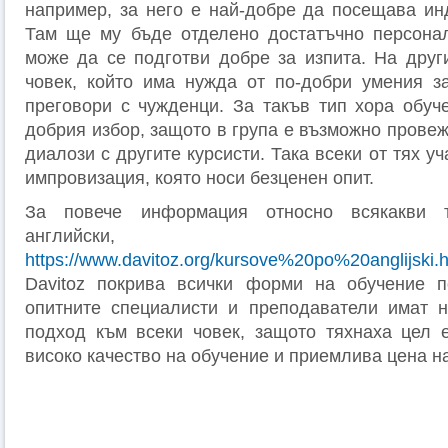
например, за него е най-добре да посещава ин
Там ще му бъде отделено достатъчно персона
може да се подготви добре за изпита. На дру
човек, който има нужда от по-добри умения з
преговори с чужденци. За такъв тип хора обуче
добрия избор, защото в група е възможно прове
диалози с другите курсисти. Така всеки от тях у
импровизация, която носи безценен опит.
За повече информация относно всякакви 
английски, по
https://www.davitoz.org/kursove%20po%20anglijski
Davitoz покрива всички форми на обучение п
опитните специалисти и преподаватели имат н
подход към всеки човек, защото тяхнаха цел 
високо качество на обучение и приемлива цена на