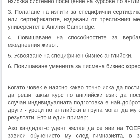
изисква системно посещение на курсове по англи
3. Полагане на изпити за специфични сертифик
или сертификатите, издавани от престижния м
университет в Англия Cambridge.
4. Повишаване на способностите за верба
ежедневния живот.
5. Усвояване на специфичен бизнес английски.
6. Повишаване уменията за писмена бизнес коре
Когато човек е наясно какво точно иска да пости
да реши какъв курс по английски език да пос
случаи индивидуалната подготовка е най-доброт
други - уроци по английски в група могат да му
резултати. Ето и един пример:
Ако кандидат-студент желае да се яви на TOEFL
зависи обучението му след гимназията, в з