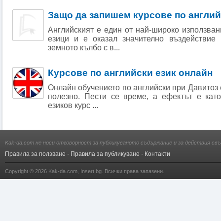
Защо да запишем курсове по англи
Английският е един от най-широко използва
езици и е оказал значително въздействие
земното кълбо с в...
Курсове по английски език онлайн
Онлайн обучението по английски при Давитоз е
полезно. Пести се време, а ефектът е кат
езиков курс ...
Kak-da.com не носи отговорност за публикуваното съдържание и за действия свъ
Правила за ползване
·
Правила за публикуване
·
Контакти
Copyright © 2026
Kak-da.com
,
Insert.bg
. Всички права запазени.