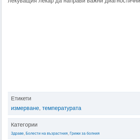
лекуващия лекар да направи важни диагностични
Етикети
измерване
,
температурата
Категории
Здраве
,
Болести на възрастния
,
Грижи за болния