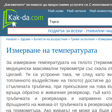
Insert.bg
Framar.bg
Kak-da.com
Iztochnik.com
BauBau.bg
NewAge.bg
„Бисквитките“ ни помагат да предоставяме услугите си. С използването
Най-нови
Най-четени
Най-коменти
ПОДАРЪК ЗА ВСЕКИ - УНИКАЛНИ Ч
Начало
»
Здраве
»
Болести на възрастния
»
Грижи за болния
»
Измерван
Измерване на температурата
За измерване температурата на тялото (термоме
медицински максимални термометри със скала от
Целзий. Те са устроени така, че след като ж
топлинното въздействие на тялото) достигне до
стъклената тръбичка, при прекъсване на това в
връща обратно в живачния резервоар, тъй като
тръбичката и резервоара е направено спе
Връщането на живака от тръбичката в резервоара
на термометъра. Ако живакът не може да бъде 