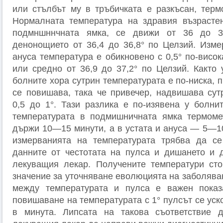
или стълбът му в тръбичката е разкъсан, терм
Нормалната температура на здравия възрастен
подмншннчната ямка, се движи от 36 до 3
денонощието от 36,4 до 36,8° по Целзий. Изме
ануса температура е обикновено с 0,5° по-висока,
или средно от 36,9 до 37,2° по Целзий. Както 
болните хора сутрин температурата е по-ниска, 
се повишава, така че привечер, надвишава сут
0,5 до 1°. Тази разлика е по-изявена у болни
температурата в подмишничната ямка термоме
държи 10—15 минути, а в устата и ануса — 5—10
измерванията на температурата трябва да се
данните от честотата на пулса и дишането и 
лекуващия лекар. Получените температури сто
значение за уточняване еволюцията на заболява
между температурата и пулса е важен показ
повишаване на температурата с 1° пулсът се ус
в минута. Липсата на такова съответствие 