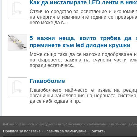
Как да инсталирате LED ленти в няк
Отлично средство за осветление и икономич
на енергия в изминалите години се превърн
него може да в...
5 важни неща, които трябва да з
преминете към led диодни крушки
Може също така да се наложи подобряване н
на фаровете, замяна на счупени части ил
поради естетическ...
Главоболие
Главоболието най-често е изява на реди
органични заболявания на нервната система
да се наблюдава и пр...
Kak-da.com не носи отговорност за публикуваното съдържание и за действия свъ
Правила за ползване
·
Правила за публикуване
·
Контакти