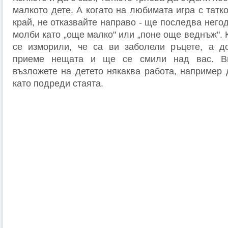
малкото дете. А когато на любимата игра с татк
край, не отказвайте направо - ще последва него
молби като „още малко" или „поне още веднъж". К
се изморили, че са ви заболели pъцете, а д
приеме нещата и ще се смили над вас. В
възложете на детето някаква работа, например 
като подреди стаята.