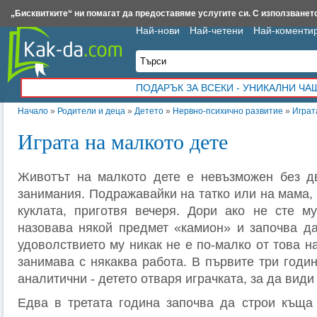
Insert.bg
Framar.bg
Kak-da.com
Iztochnik.com
BauBau.bg
NewAge.bg
„Бисквитките“ ни помагат да предоставяме услугите си. С използването
Най-нови
Най-четени
Най-коменти
ПОДАРЪК ЗА ВСЕКИ - УНИКАЛНИ Ч
Начало
»
Родители и деца
»
Детето
»
Нервно-психично развитие
»
Играт
Играта на малкото дете
Животът на малкото дете е невъзможен без дв
занимания. Подражавайки на татко или на мама, 
куклата, приготвя вечеря. Дори ако не сте му
назовава някой предмет «камион» и започва да
удоволствието му никак не е по-малко от това на
занимава с някаква работа. В първите три годи
аналитични - детето отваря играчката, за да види
Едва в третата година започва да строи къща 