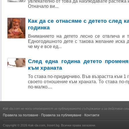
увлекателно от това да наблюдавате растежа и
Отначало ви...
Как да се отнасяме с детето след 
годинка
Вниманието на детето лесно се отвлича и т
Едногодишното дете с такова желание иска д
че му е все ед...
След една година детето променя
към храната
То става по-придирчиво. Във възрастта към 1
своето отношение към храната. То става по-п
по-малко....
Kak-da.com не носи отговорност за публикуваното съдържание и за действия свъ
Правила за ползване
·
Правила за публикуване
·
Контакти
Copyright © 2026
Kak-da.com
,
Insert.bg
. Всички права запазени.