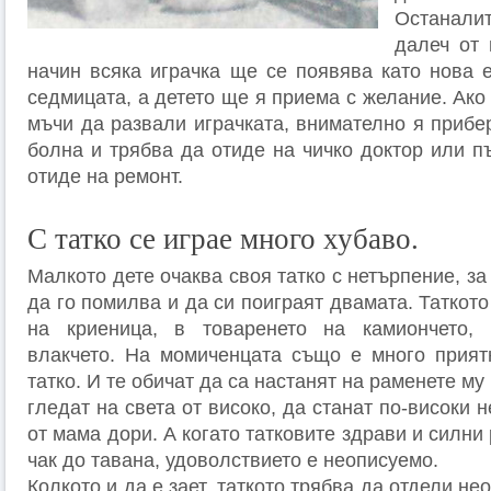
Останали
далеч от 
начин всяка играчка ще се появява като нова 
седмицата, а детето ще я приема с желание. Ако 
мъчи да развали играчката, внимателно я прибер
болна и трябва да отиде на чичко доктор или п
отиде на ремонт.
С татко се играе много хубаво.
Малкото дете очаква своя татко с нетърпение, за
да го помилва и да си поиграят двамата. Таткото
на криеница, в товаренето на камиончето,
влакчето. На момиченцата също е много прият
татко. И те обичат да са настанят на раменете му
гледат на света от високо, да станат по-високи н
от мама дори. А когато татковите здрави и силни
чак до тавана, удоволствието е неописуемо.
Колкото и да е зает, таткото трябва да отдели н