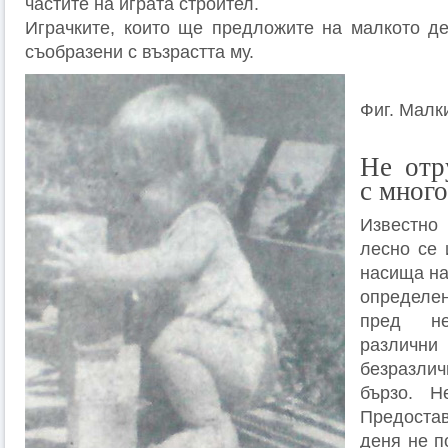
частите на играта строител.
Играчките, които ще предложите на малкото де
съобразени с възрастта му.
Фиг. Малк
Не отр
с много
Известно
лесно се 
насища на
определен
пред н
различни
безразли
бързо. Н
Предоста
деня не п