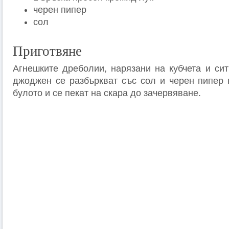
черен пипер
сол
Приготвяне
Агнешките дреболии, нарязани на кубчета и сит
джоджен се разбъркват със сол и черен пипер н
булото и се пекат на скара до зачервяване.