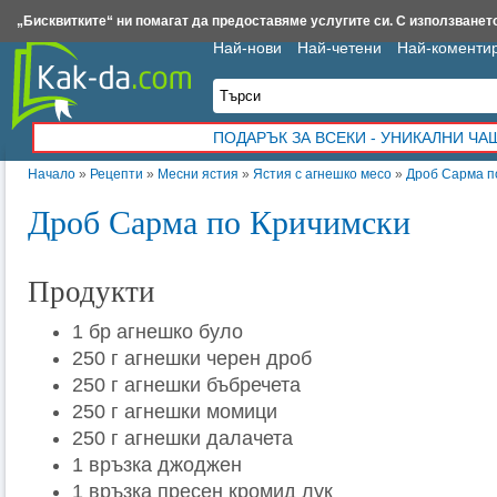
Insert.bg
Framar.bg
Kak-da.com
Iztochnik.com
BauBau.bg
NewAge.bg
„Бисквитките“ ни помагат да предоставяме услугите си. С използването
Най-нови
Най-четени
Най-коменти
ПОДАРЪК ЗА ВСЕКИ - УНИКАЛНИ Ч
Начало
»
Рецепти
»
Месни ястия
»
Ястия с агнешко месо
»
Дроб Сарма п
Дроб Сарма по Кричимски
Продукти
1 бр агнешко було
250 г агнешки черен дроб
250 г агнешки бъбречета
250 г агнешки момици
250 г агнешки далачета
1 връзка джоджен
1 връзка пресен кромид лук