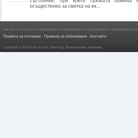
състояние, при което газовата обмяна
осъществява за сметка на вк...
Kak-da.com не носи отговорност за публикуваното съдържание и за действия свъ
Правила за ползване
·
Правила за публикуване
·
Контакти
Copyright © 2026
Kak-da.com
,
Insert.bg
. Всички права запазени.