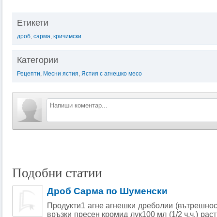
Етикети
дроб
,
сарма
,
кричимски
Категории
Рецепти
,
Месни ястия
,
Ястия с агнешко месо
Подобни статии
Дроб Сарма по Шуменски
Продукти1 агне агнешки дреболии (вътрешнос
връзки пресен кромид лук100 мл (1/2 ч.ч.) рас