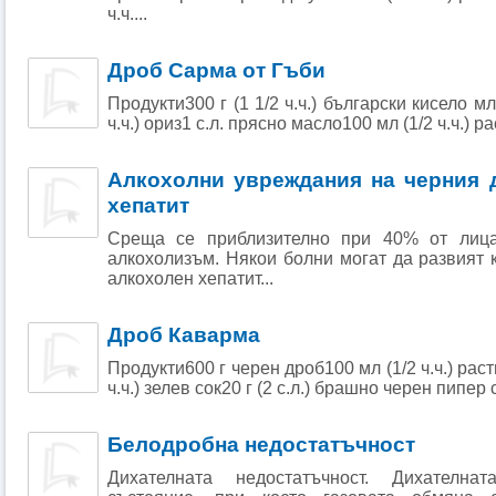
ч.ч....
Дроб Сарма от Гъби
Продукти300 г (1 1/2 ч.ч.) български кисело м
ч.ч.) ориз1 с.л. прясно масло100 мл (1/2 ч.ч.) р
Алкохолни увреждания на черния 
хепатит
Среща се приблизително при 40% от лицат
алкохолизъм. Някои болни могат да развият 
алкохолен хепатит...
Дроб Каварма
Продукти600 г черен дроб100 мл (1/2 ч.ч.) рас
ч.ч.) зелев сок20 г (2 с.л.) брашно черен пипер
Белодробна недостатъчност
Дихателната недостатъчност. Дихателна