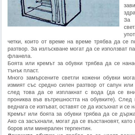
зав
здра
За 
све
упо
четки, които от време на време трябва да се п
разтвор. За излъскване могат дa се използват п
фланела.
Боята или кремът за обувки трябва да се нана
тънък пласт.
Много замърсените светли кожени обувки мога
измият със средно силен разтвор от сапун или
след това да се изплакнат с вода (да се вн
прониква във вътрешността на обувките). След 
веднага се изпъват, оставят се да изсъхнат и се н
Кремът или боята за обувки трябва да се държа
Ако са засъхнали, могат да се възстановят, като
боров или минерален терпентин.