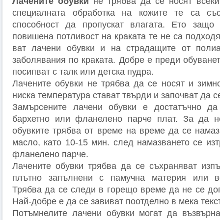
Лачените обувки
не трябва да се носят всеки
специалната обработка на кожите те са съ
способност да пропускат влагата. Ето защо
повишена потливост на краката те не са подход
ват лачени обувки и на страдащите от полиа
заболявания по краката. Добре е преди обуване
посипват с талк или детска пудра.
Лачените обувки не трябва да се носят и зимн
ниска температура стават твърди и започват да с
Замърсените лачени обувки е достатъчно да
бархетно или фланелено парче плат. За да не
обувките трябва от време на време да се намаз
масло, като 10-15 мин. след намазването се из
фланелено парче.
Лачените обувки трябва да се съхраняват изп
плътно запълнени с памучна материя или ве
Трябва да се следи в горещо време да не се до
Най-добре е да се завиват поотделно в мека текс
Потъмнелите лачени обувки могат да възвърна