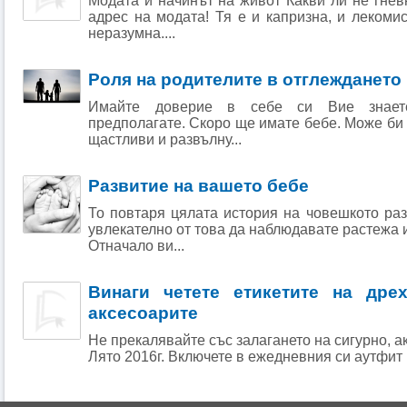
Модата и начинът на живот Какви ли не гнев
адрес на модата! Тя е и капризна, и лекомис
неразумна....
Роля на родителите в отглеждането 
Имайте доверие в себе си Вие знаете
предполагате. Скоро ще имате бебе. Може би 
щастливи и развълну...
Развитие на вашето бебе
То повтаря цялата история на човешкото ра
увлекателно от това да наблюдавате растежа и
Отначало ви...
Винаги четете етикетите на дрех
аксесоарите
Не прекалявайте със залагането на сигурно, ак
Лято 2016г. Включете в ежедневния си аутфит к