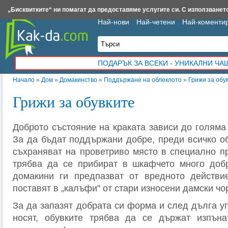
Insert.bg
Framar.bg
Kak-da.com
Iztochnik.com
BauBau.bg
NewAge.bg
„Бисквитките“ ни помагат да предоставяме услугите си. С използването
Най-нови
Най-четени
Най-коменти
ПОДАРЪК ЗА ВСЕКИ - УНИКАЛНИ Ч
Начало
»
Дом
»
Домакинство
»
Поддържане на облеклото
»
Грижи за обу
Грижи за обувките
Доброто състояние на краката зависи до голяма 
За да бъдат поддържани добре, преди всичко об
съхраняват на проветриво място в специално п
трябва да се прибират в шкафчето много добр
домакини ги предпазват от вредното действие
поставят в „калъфи" от стари износени дамски чо
За да запазят добрата си форма и след дълга уп
носят, обувките трябва да се държат изпън