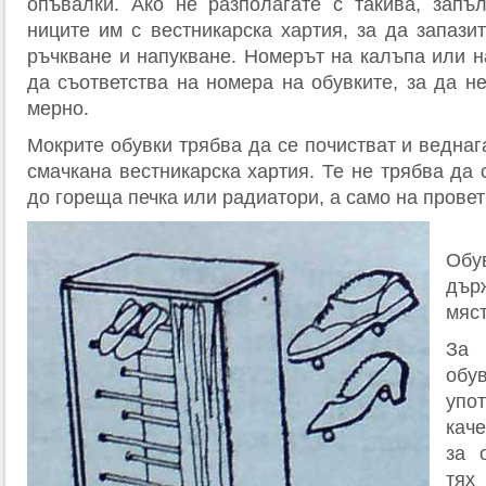
опъвалки. Ако не разполагате с такива, запъ
ниците им с вестникарска хартия, за да запази
ръчкване и напукване. Номерът на калъпа или н
да съответства на номера на обувките, за да не
мерно.
Мокрите обувки трябва да се почистват и веднаг
смачкана вестникарска хартия. Те не трябва да 
до гореща печка или радиатори, а само на провет
Обу
дър
мяс
За 
об
уп
кач
за 
тях