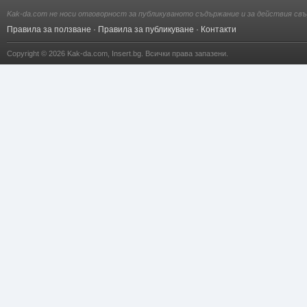
Kak-da.com не носи отговорност за публикуваното съдържание и за действия свъ
Правила за ползване
·
Правила за публикуване
·
Контакти
Copyright © 2026
Kak-da.com
,
Insert.bg
. Всички права запазени.