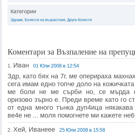
Категории
Здраве
,
Болести на възрастния
,
Други болести
Коментари за Възпаление на препу
Иван
1.
01 Юли 2008 в 12:54
Здр, като бях на 7г. ме оперираха махна
сега имам едно топче доло на кожичката
ме боли не ме сърби но, се мърда 
оризово зърно е. Преди време като го с
от една много тънка дуп4ица някакава
ве4е не ... моля помогнете ми кажете не6
Хей, Иванеее
2.
25 Юли 2008 в 15:58