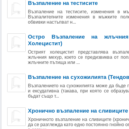
Възпаление на тестисите
Възпаление на тестисите, изменения в мъ
Възпалителните изменения в мъжките пол
обвивки настъпват н...
Остро Възпаление на жлъчния
Холецистит)
Острият холецистит представлява възпа
жлъчния мехур, което се предизвиква от по
жлъчните пътища или ...
Възпаление на сухожилията (Тендов
Възпалението на сухожилията може да бъде 
и ексудативна (такава, при която се образув
бъдат също т...
Хронично възпаление на сливиците
Хроничното възпаление на сливиците (хронич
да се разглежда като едно постоянно гнойно ог