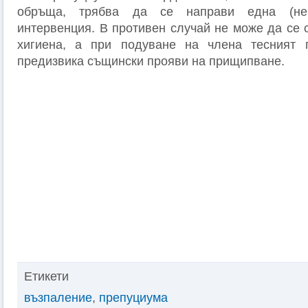
обръща, трябва да се направи една (нев
интервенция. В противен случай не може да се 
хигиена, а при подуване на члена тесният
предизвика същински прояви на прищипване.
Етикети
възпаление
,
препуциума