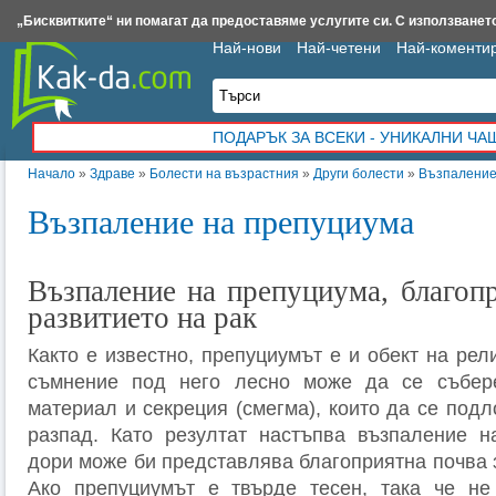
Insert.bg
Framar.bg
Kak-da.com
Iztochnik.com
BauBau.bg
NewAge.bg
„Бисквитките“ ни помагат да предоставяме услугите си. С използването
Най-нови
Най-четени
Най-коменти
ПОДАРЪК ЗА ВСЕКИ - УНИКАЛНИ Ч
Начало
»
Здраве
»
Болести на възрастния
»
Други болести
»
Възпаление
Възпаление на препуциума
Възпаление на препуциума, благопр
развитието на рак
Както е известно, препуциумът е и обект на рел
съмнение под него лесно може да се събер
материал и секреция (смегма), които да се под
разпад. Като резултат настъпва възпаление н
дори може би представлява благоприятна почва з
Ако препуциумът е твърде тесен, така че н