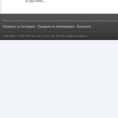
в органи...
Kak-da.com не носи отговорност за публикуваното съдържание и за действия свъ
Правила за ползване
·
Правила за публикуване
·
Контакти
Copyright © 2026
Kak-da.com
,
Insert.bg
. Всички права запазени.