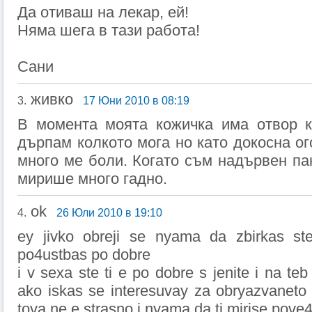
Да отиваш на лекар, ей!
Няма шега в тази работа!
Сани
живко
3.
17 Юни 2010 в 08:19
В момента моята кожичка има отвор к
дърпам колкото мога но като докосна ог
много ме боли. Когато съм надървен пак
мирише много гадно.
ok
4.
26 Юли 2010 в 19:10
ey jivko obreji se nyama da zbirkas st
po4ustbas po dobre
i v sexa ste ti e po dobre s jenite i na teb 
ako iskas se interesuvay za obryazvaneto
tova ne e strasno i nyama da ti mirise pove