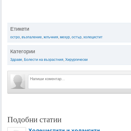
Етикети
остро
,
възпаление
,
жлъчния
,
мехур
,
остър
,
холецистит
Категории
Здраве
,
Болести на възрастния
,
Хирургически
Подобни статии
Холецистити и холангити