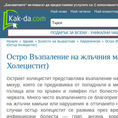
Insert.bg
Framar.bg
Kak-da.com
Iztochnik.com
BauBau.bg
NewAge.bg
„Бисквитките“ ни помагат да предоставяме услугите си. С използването
Най-нови
Най-четени
Най-коменти
ПОДАРЪК ЗА ВСЕКИ - УНИКАЛНИ Ч
Начало
»
Здраве
»
Болести на възрастния
»
Хирургически
»
Остро В
(Остър Холецистит)
Остро Възпаление на жлъчния м
Холецистит)
Острият холецистит представлява възпаление на
мехур, което се предизвиква от попаднали в м
пътища или по кръвен и лимфен път болесто-
червата. Много често възпалението се благоприя
на жлъчни камъни или нарушения в оттичането н
случаи остър холецистит се развива през вр
инфекциозни болести — грип, ангина, кор