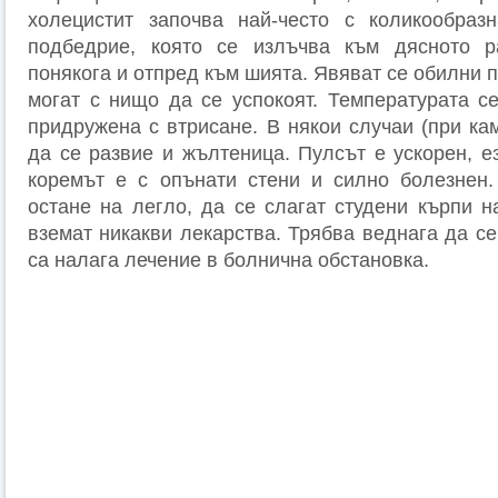
холецистит започва най-често с коликообраз
подбедрие, която се излъчва към дясното 
понякога и отпред към шията. Явяват се обилни 
могат с нищо да се успокоят. Температурата с
придружена с втрисане. В някои случаи (при ка
да се развие и жълтеница. Пулсът е ускорен, е
коремът е с опънати стени и силно болезнен.
остане на легло, да се слагат студени кърпи н
вземат никакви лекарства. Трябва веднага да се
са налага лечение в болнична обстановка.