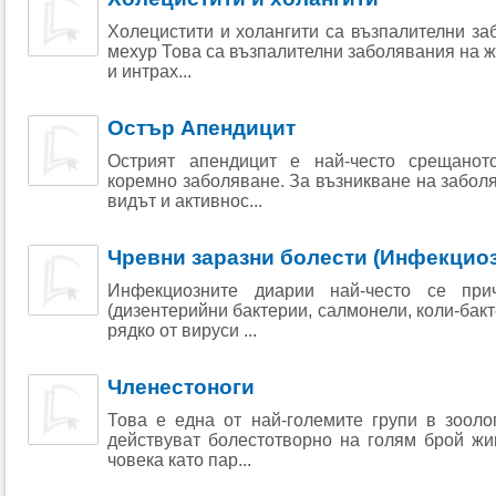
Холецистити и холангити са възпалителни з
мехур Това са възпалителни заболявания на ж
и интрах...
Остър Апендицит
Острият апендицит е най-често срещаното
коремно заболяване. За възникване на заболя
видът и активнос...
Чревни заразни болести (Инфекцио
Инфекциозните диарии най-често се при
(дизентерийни бактерии, салмонели, коли-бакте
рядко от вируси ...
Членестоноги
Това е една от най-големите групи в зооло
действуват болестотворно на голям брой жи
човека като пар...