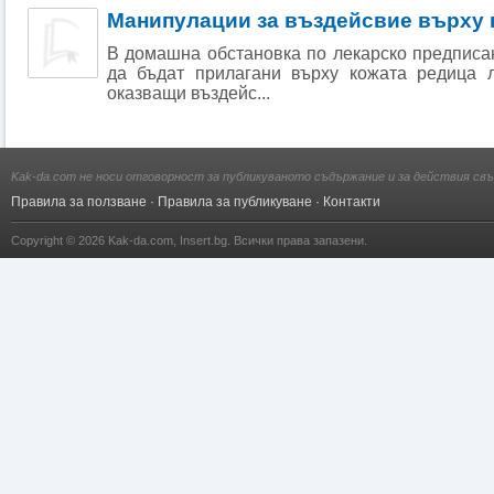
Манипулации за въздейсвие върху 
В домашна обстановка по лекарско предписа
да бъдат прилагани върху кожата редица л
оказващи въздейс...
Kak-da.com не носи отговорност за публикуваното съдържание и за действия свъ
Правила за ползване
·
Правила за публикуване
·
Контакти
Copyright © 2026
Kak-da.com
,
Insert.bg
. Всички права запазени.