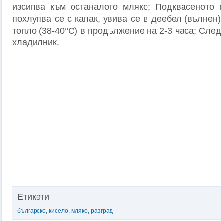
изсипва към останалото мляко; Подквасеното 
похлупва се с капак, увива се в деебел (вълнен)
топло (38-40°С) в продължение на 2-3 часа; След
хладилник.
Етикети
българско
,
кисело
,
мляко
,
разград