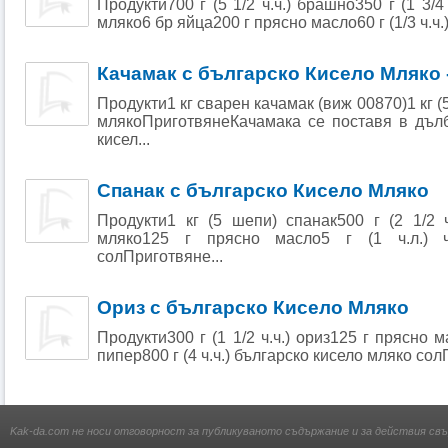
Продукти700 г (5 1/2 ч.ч.) брашно350 г (1 3/4
мляко6 бр яйца200 г прясно масло60 г (1/3 ч.ч.) гр
Качамак с българско Кисело Мляко 
Продукти1 кг сварен качамак (виж 00870)1 кг (5
млякоПриготвянеКачамака се поставя в дълб
кисел...
Спанак с българско Кисело Мляко
Продукти1 кг (5 шепи) спанак500 г (2 1/2 ч
мляко125 г прясно масло5 г (1 ч.л.) 
солПриготвяне...
Ориз с българско Кисело Мляко
Продукти300 г (1 1/2 ч.ч.) ориз125 г прясно м
пипер800 г (4 ч.ч.) българско кисело мляко сол
Kak-da.com не носи отговорност за публикуваното съдържание и за действия свъ