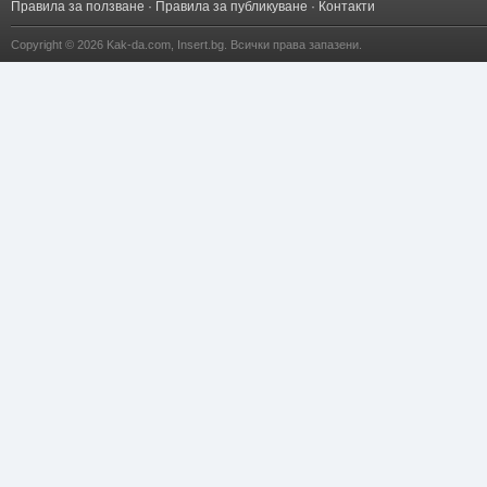
Правила за ползване
·
Правила за публикуване
·
Контакти
Copyright © 2026
Kak-da.com
,
Insert.bg
. Всички права запазени.