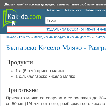
Insert.bg
Framar.bg
Kak-da.com
Iztochnik.com
BauBau.bg
NewAge.bg
„Бисквитките“ ни помагат да предоставяме услугите си. С използването
Най-нови
Най-четени
Най-коменти
ПОДАРЪК ЗА ВСЕКИ - УНИКАЛНИ Ч
Начало
»
Рецепти
»
Мляко, млечни продукти и млечни десерти
»
Българс
Българско Кисело Мляко - Разгр
Продукти
1 л (5 ч.ч.) прясно мляко
1 с.л. българско кисело мляко
Приготвяне
Прясното мляко се сварява и се охлажда до 38-
се 50 мл (1/4 ч.ч.) от него, разбърква се с кисел