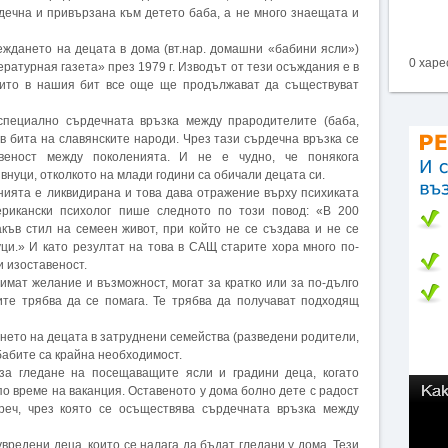
дечна и привързана към детето баба, а не много знаещата и
еждането на децата в дома (вт.нар. домашни «бабини ясли»)
0 харе
ратурная газета» през 1979 г. Изводът от тези осъждания е в
оито в нашия бит все още ще продължават да съществуват
специално сърдечната връзка между прародителите (баба,
 в бита на славянските народи. Чрез тази сърдечна връзка се
веност между поколенията. И не е чудно, че понякога
внуци, отколкото на млади години са обичали децата си.
ията е ликвидирана и това дава отражение върху психиката
ерикански психолог пише следното по този повод: «В 200
къв стил на семеен живот, при който не се създава и не се
ци.» И като резултат на това в САЩ старите хора много по-
и изоставеност.
 имат желание и възможност, могат за кратко или за по-дълго
ите трябва да се помага. Те трябва да получават подходящ
ането на децата в затруднени семейства (разведени родители,
бабите са крайна необходимост.
за гледане на посещаващите ясли и градини деца, когато
по време на ваканция. Оставеното у дома болно дете с радост
реч, чрез която се осъществява сърдечната връзка между
вредени деца, които се налага да бъдат гледани у дома. Тези