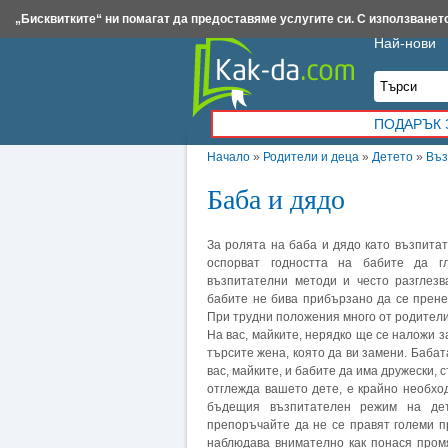
Insert.bg
Framar.bg
Kak-da.com
Iztochnik.com
BauBau.bg
NewAge.bg
„Бисквитките“ ни помагат да предоставяме услугите си. С използването
Най-нови
ПОДАРЪК 
Начало
»
Родители и деца
»
Детето
»
Въз
Баба и дядо
За ролята на баба и дядо като възпитат
оспорват годността на бабите да г
възпитателни методи и често разглезв
бабите не бива прибързано да се прене
При трудни положения много от родители
На вас, майките, нерядко ще се наложи з
търсите жена, която да ви замени. Баба
вас, майките, и бабите да има дружески,
отглежда вашето дете, е крайно необхо
бъдещия възпитателен режим на дет
препоръчайте да не се правят големи п
наблюдава внимателно как понася промя