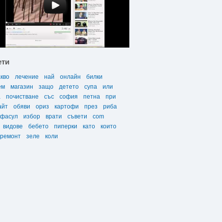
ети
акво
лечение
най
онлайн
билки
ем
магазин
защо
детето
супа
или
а
почистване
със
софия
петна
при
айт
обяви
ориз
картофи
през
риба
фасул
избор
врати
съвети
com
видове
бебето
пиперки
като
които
ремонт
зеле
коли