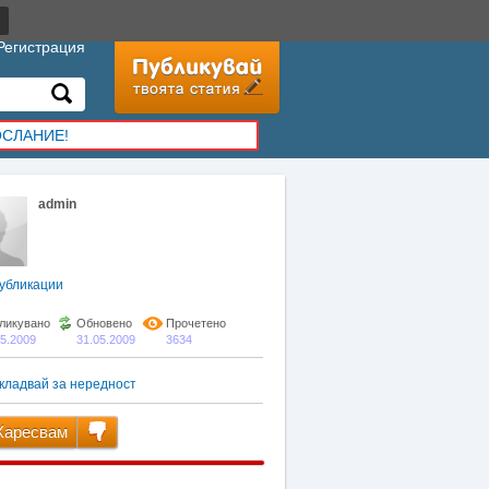
Регистрация
ОСЛАНИЕ!
admin
убликации
ликувано
Обновено
Прочетено
05.2009
31.05.2009
3634
кладвай за нередност
аресвам