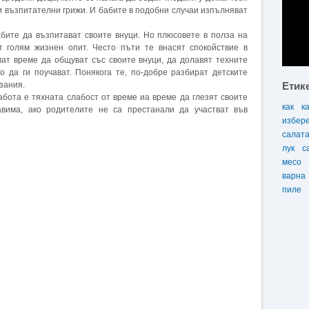
и възпитателни грижи. И бабите в подобни случаи изпълняват
бите да възпитават своите внуци. Но плюсовете в полза на
т голям жизнен опит. Често пъти те внасят спокойствие в
ат време да общуват със своите внуци, да долавят техните
о да ги поучават. Понякога те, по-добре разбират детските
зания.
Етик
бота е тяхната слабост от време иа време да глезят своите
как
к
авима, ако родителите не са престанали да участват във
избер
салат
лук
с
месо
варна
пиле