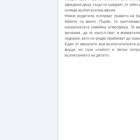
увредени деца също се нуждаят от обич 
голяма възпитателна мисия.
Някои родители оспорват правото на ба
бабите са много. Първо, те притежава
напрегнатата семейна атмосфера. Те им
желания, да ги напътстват и внимателн
лудории, като по-рядко прибягват до нака
Един от минусите във възпитателната ра
внуци, но тази слабост е лесно попр
възпитанието на детето.