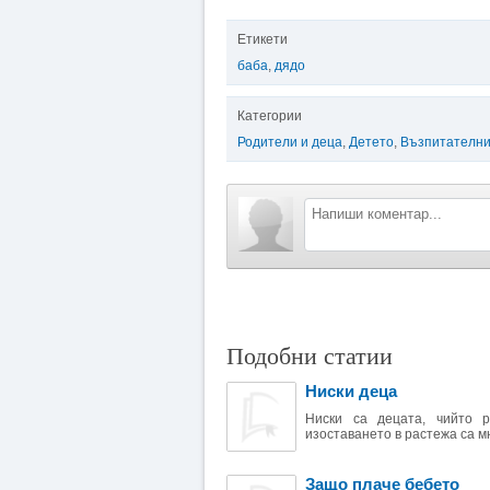
Етикети
баба
,
дядо
Категории
Родители и деца
,
Детето
,
Възпитателни
Подобни статии
Ниски деца
Ниски са децата, чийто 
изоставането в растежа са мн
Защо плаче бебето