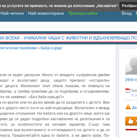
 на услугите ни приемате, че можем да използваме „бисквитки“.
Разбрах
Най-четени
Най-коментирани
Препоръчайте
Вход
ЗА ВСЕКИ - УНИКАЛНИ ЧАШИ С ЖИВОТНИ И ВДЪХНОВЯВАЩО П
питателни проблеми
»
Баба и дядо
ели се водят дискусии. Много от младите съпружески двойки
2958
п
ледат и възпитават деца, защото прилагат «остарели»
ат децата. Жизненият опит обаче показва, че помощта на
Пуб
брегва, а трябва грижливо да се подобрява и осъвременява.
31.
те ни заявяват: «Без баби накъде?»
а по-кратко или по-дълго време да се разделите с детето. Вие
До
та и дядото често пъти са най-подходящи. Желателно е между
 сърдечни отношения. На бабата или на другото лице, което ще
димо да се дадат подробни наставления за досегашния и за
Х
ето, за особеностите на неговия характер. Също така
ромени във възпитанието и отглеждането на детето и да се
ната. Предпочитайте една от бабите, а не двете баби. По-