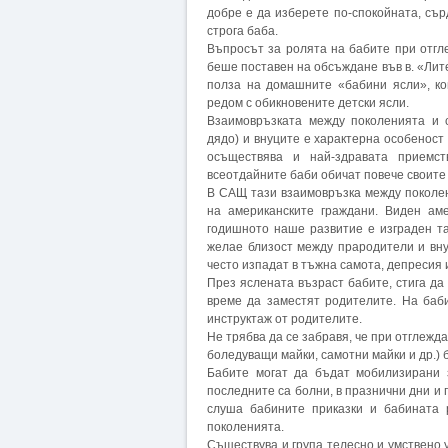
добре е да изберете по-спокойната, сър
строга баба.
Въпросът за ролята на бабите при отгл
беше поставен на обсъждане във в. «Лите
полза на домашните «бабини ясли», к
редом с обикновените детски ясли.
Взаимовръзката между поколенията и 
дядо) и внуците е характерна особеност
осъществява и най-здравата приемст
всеотдайните баби обичат повече своите 
В САЩ тази взаимовръзка между поколен
на американските граждани. Виден ам
годишното наше развитие е изграден та
желае близост между прародители и вну
често изпадат в тъжна самота, депресия 
През яслената възраст бабите, стига да
време да заместят родителите. На баб
инструктаж от родителите.
Не трябва да се забравя, че при отглежд
боледуващи майки, самотни майки и др.) 
Бабите могат да бъдат мобилизирани 
последните са болни, в празнични дни и 
слуша бабините приказки и бабината 
поколенията.
Съществува и група телесно и умствено у