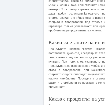
сперматозоиди, които да оплодят яйцек
мъже и жени и така единственият начи
инвитро. То е разпространен асистиран 
дава добри резултати.Зачеването 
сперматозоидите с яйцеклетката извън ж
специални лаборатории, под строгия 
гарантира голяма успеваемост при бре
проблеми на репродуктивната система.
Какви са етапите на ин 
Процедурата инвитро включва няколк
поставената диагноза, следващият ета
лекарствени средства, които да увелича
пункция. При него, след узряването н
Процедурата се извършва под упойка и с
става в лаборатория, при максимал
сперматозоидите оплождат яйцеклеткат
нарича инкубиране. Последната стъпка
развитите ембриони се поставят в женс
бременност.
Какъв е процентът на ус