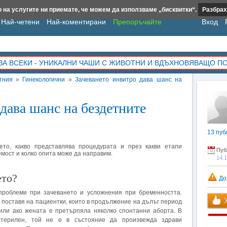
 на услугите ни приемате, че можем да използваме „бисквитки“.
Разбрах
Най-четени
Най-коментирани
Препоръчайте
Вход
ЗА ВСЕКИ - УНИКАЛНИ ЧАШИ С ЖИВОТНИ И ВДЪХНОВЯВАЩО П
тния
»
Гинекологични
»
Зачеването инвитро дава шанс на
дава шанс на бездетните
13
пуб
ето, какво представлява процедурата и през какви етапи
Пуб
мост и колко опита може да направим.
14.
ето?
До
проблеми при зачеването и усложнения при бременността.
Х
 поставя на пациентки, които в продължение на дълъг период
 или ако жената е претърпяла няколко спонтанни аборта. В
стерилен, той не е в състояние да произвежда здрави