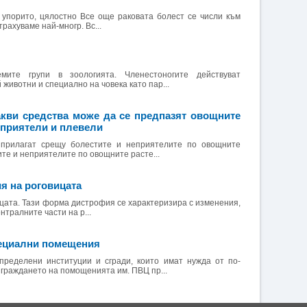
 упорито, цялостно Все още раковата болест се числи към
трахуваме най-многр. Вс...
мите групи в зоологията. Членестоногите действуват
животни и специално на човека като пар...
акви средства може да се предпазят овощните
еприятели и плевели
 прилагат срещу болестите и неприятелите по овощните
те и неприятелите по овощните расте...
я на роговицата
ицата. Тази форма дистрофия се характеризира с изменения,
нтралните части на р...
пециални помещения
еделени институции и сгради, които имат нужда от по-
граждането на помощенията им. ПВЦ пр...