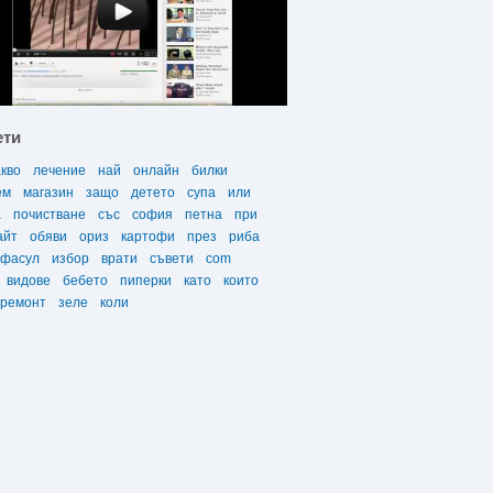
ети
акво
лечение
най
онлайн
билки
ем
магазин
защо
детето
супа
или
а
почистване
със
софия
петна
при
айт
обяви
ориз
картофи
през
риба
фасул
избор
врати
съвети
com
видове
бебето
пиперки
като
които
ремонт
зеле
коли