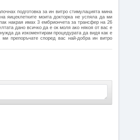
почнах подготовка за ин витро стимулацията мина
 на яицеклетките моита докторка не успяла да ми
 пак накрая имах 3 ембриончета за трансфер на 26
ултата дано всичко да е ок моля ако някоя от вас е
нужда да изкоментирам процедурата да видя как е
 ми препоръчате според вас най-добра ин витро