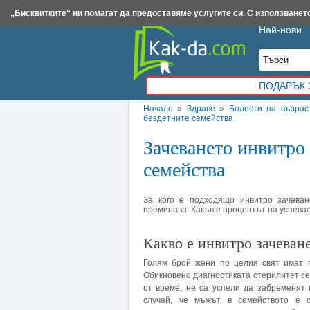
Insert.bg
Framar.bg
Kak-da.com
Iztochnik.com
BauBau.bg
NewAge.bg
„Бисквитките“ ни помагат да предоставяме услугите си. С използването
Най-нови
ПОДАРЪК 
Начало
»
Здраве
»
Болести на възрас
бездетните семейства
Зачеването инвитро 
семейства
За кого е подходящо инвитро зачеван
преминава. Какъв е процентът на успевае
Какво е инвитро зачеван
Голям брой жени по целия свят имат 
Обикновено диагностиката стерилитет се
от време, не са успели да забременят
случай, че мъжът в семейството е 