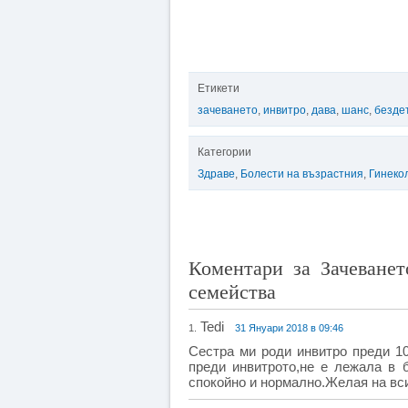
Етикети
зачеването
,
инвитро
,
дава
,
шанс
,
безде
Категории
Здраве
,
Болести на възрастния
,
Гинеко
Коментари за Зачеванет
семейства
Tedi
1.
31 Януари 2018 в 09:46
Сестра ми роди инвитро преди 10
преди инвитрото,не е лежала в 
спокойно и нормално.Желая на вс