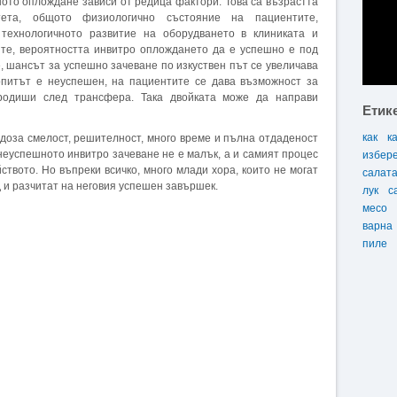
ото оплождане зависи от редица фактори. Това са възрастта
тета, общото физиологично състояние на пациентите,
 технологичното развитие на оборудването в клиниката и
ите, вероятността инвитро оплождането да е успешно е под
, шансът за успешно зачеване по изкуствен път се увеличава
 опитът е неуспешен, на пациентите се дава възможност за
ародиши след трансфера. Така двойката може да направи
Етик
как
к
доза смелост, решителност, много време и пълна отдаденост
неуспешното инвитро зачеване не е малък, а и самият процес
избер
ството. Но въпреки всичко, много млади хора, които не могат
салат
д и разчитат на неговия успешен завършек.
лук
с
месо
варна
пиле