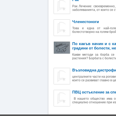
Рак Лечение: своевременно,
заболяванията, от които се с
Членестоноги
Това е една от най-голе
болестотворно на голям брой 
По какъв начин и с к
градини от болести, н
Какви методи за борба се
растения? Борбата с болести
Възловидна дистрофи
централните части на рогов
които се развиват главно в це
ПВЦ остъкление за с
В нашето общество има опр
специално отношение при из