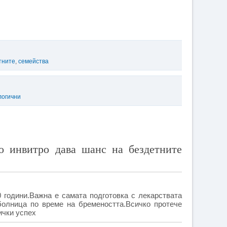
тните
,
семейства
логични
о инвитро дава шанс на бездетните
 години.Важна е самата подготовка с лекарствата
болница по време на бремеността.Всичко протече
ички успех