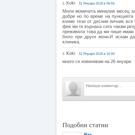
Koki
2.
31 Януари 2018 в 09:59
Мили момичета миналия месец за
добре но по време на пункцията
вземе тези от десния яичник все
фев ми ги върнаха сега чакам рез
преживяла това да ми пише имам 
било при други жени.И искам да
клиника.
Koki
3.
31 Януари 2018 в 10:00
много се извинявам на 26 януари
Подобни статии
Рак