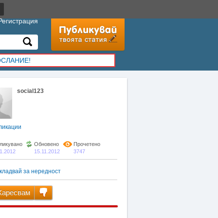
Регистрация
ОСЛАНИЕ!
social123
ликации
ликувано
Обновено
Прочетено
11.2012
15.11.2012
3747
кладвай за нередност
аресвам