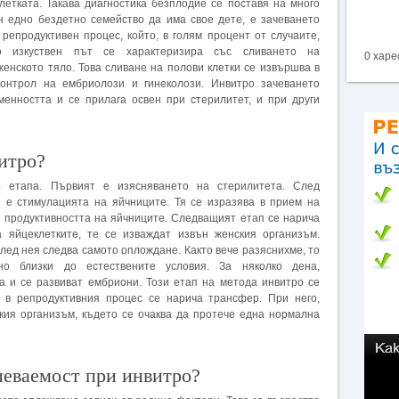
летката. Такава диагностика безплодие се поставя на много
н едно бездетно семейство да има свое дете, е зачеването
репродуктивен процес, който, в голям процент от случаите,
по изкуствен път се характеризира със сливането на
0 харе
енското тяло. Това сливане на полови клетки се извършва в
контрол на ембриолози и гинеколози. Инвитро зачеването
менността и се прилага освен при стерилитет, и при други
витро?
о етапа. Първият е изясняването на стерилитета. След
п е стимулацията на яйчниците. Тя се изразява в прием на
т продуктивността на яйчниците. Следващият етап се нарича
а яйцеклетките, те се изваждат извън женския организъм.
лед нея следва самото оплождане. Както вече разяснихме, то
но близки до естествените условия. За няколко дена,
а и се развиват ембриони. Този етап на метода инвитро се
 в репродуктивния процес се нарича трансфер. При него,
кия организъм, където се очаква да протече една нормална
певаемост при инвитро?