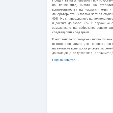
Процентът на успеваемост при изкуствен
на пациентите, нивото на стерили
компетентността на лекарския екип и
лабораторията. В голяма част от случа
40%. Но с напредването на технологиите
и достига до около 50%. В случай, че
замразяване на доброкачествените з
следващ опит след време.
Изкуственото оплождане изисква голяма 
от страна на пациентите. Процентът на 
на зачеване крие доста рискове за семей
да имат деца, се доверяват на този мето
Още за инвитро