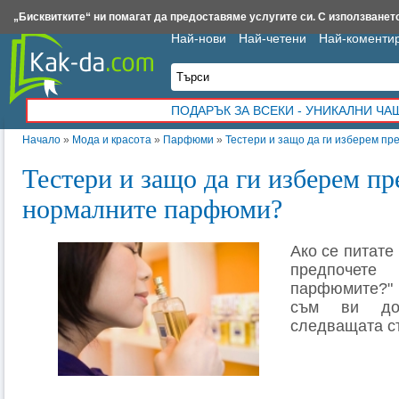
Insert.bg
Framar.bg
Kak-da.com
Iztochnik.com
BauBau.bg
NewAge.bg
„Бисквитките“ ни помагат да предоставяме услугите си. С използването
Най-нови
Най-четени
Най-коменти
ПОДАРЪК ЗА ВСЕКИ - УНИКАЛНИ Ч
Начало
»
Мода и красота
»
Парфюми
»
Тестери и защо да ги изберем п
Тестери и защо да ги изберем пр
нормалните парфюми?
Ако се питате
предпочет
парфюмите?"
съм ви до
следващата ст