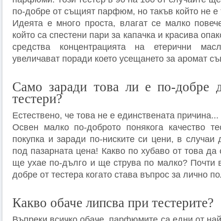
по-добре от същият парфюм, но такъв който не е 
Идеята е много проста, влагат се малко повече
който са спестени пари за капачка и красива опа
средства концентрацията на етерични ма
увеличават поради което усещането за аромат съ
Само заради това ли е по-добре 
тестери?
Естествено, че това не е единствената причина...
Освен малко по-доброто понякога качество те
покупка и заради по-ниските си цени, в случаи
под пазарната цена! Какво по хубаво от това да 
ще ухае по-дълго и ще струва по малко? Почти 
добре от тестера когато става въпрос за лично п
Какво обаче липсва при тестерите?
Въпреки всичко обаче, парфюмите са едни от на