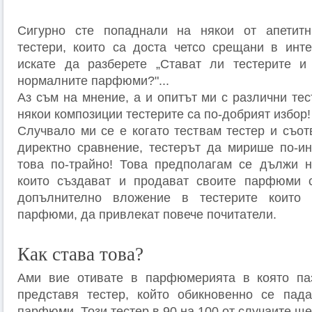
Сигурно сте попаднали на някои от апетит
тестери, които са доста четсо срещани в инт
искате да разберете „Стават ли тестерите и
нормалните парфюми?"...
Аз съм на мнение, а и опитът ми с различни тес
някои композиции тестерите са по-добрият избор!
Случвало ми се е когато тествам тестер и съо
директно сравнение, тестерът да мирише по-ин
това по-трайно! Това предполагам се дължи н
които създават и продават своите парфюми 
допълнително вложение в тестерите които 
парфюми, да привлекат повече почитатели.
Как става това?
Ами вие отивате в парфюмерията в която па
представя тестер, който обикновенно се пад
парфюми. Този тестер в 90 на 100 от случаите щ