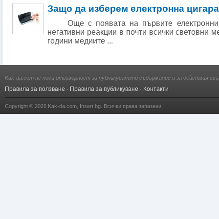
Защо да изберем електронна цигар
Още с появата на първите електронни 
негативни реакции в почти всички световни м
години медиите ...
Kak-da.com не носи отговорност за публикуваното съдържание и за действия свъ
Правила за ползване
·
Правила за публикуване
·
Контакти
Copyright © 2026
Kak-da.com
,
Insert.bg
. Всички права запазени.