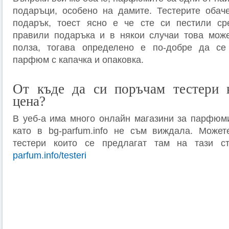
подаръци, особено на дамите. Тестерите обач
подарък, тоест ясно е че сте си пестили сре
правили подаръка и в някои случаи това мож
полза, тогава определено е по-добре да се
парфюм с капачка и опаковка.
От къде да си поръчам тестери н
цена?
В уеб-а има много онлайн магазини за парфюми
като в bg-parfum.info не съм виждала. Может
тестери които се предлагат там на тази 
parfum.info/testeri