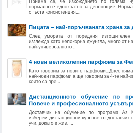
Приема се, че изхождането по голяма н
нормално е еднократно за денонощие. Норма
с гъста консистенция,...
Пицата – най-поръчваната храна за
След умората от поредния изтощителен 
изглежда като непокорна джунгла, много от н
най-универсалното ...
4 нови великолепни парфюма за Ф
Като говорим за новите парфюми...Днес няма
най-нови парфюми а ще говорим за 4-те най-
които са пре...
Дистанционното обучение по пр
Повече и професионалното усъвър
Доставчик на обучение по програма Аз 
изберем дистанционни курсове от доставчик 
учи, докато е жив. ...